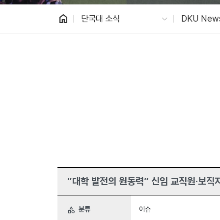
home
단국대 소식
DKU New
“대학 발전의 원동력” 신임 교직원·보직자
분류
이슈
category