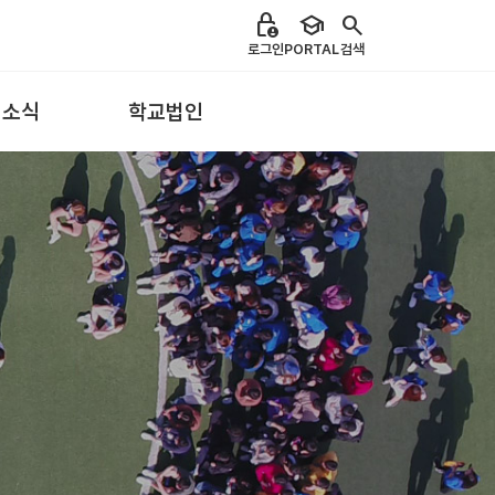
lock_person
school
search
로그인
PORTAL
검색
 소식
학교법인