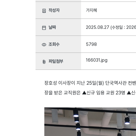
작성자
가지혜
person_book
날짜
2025.08.27 (수정일 : 2026
date_range
조회수
5798
visibility
166031.jpg
파일첨부
attach_file
장호성 이사장이 지난 25일(월) 단국역사관 컨
장을 받은 교직원은 ▲신규 임용 교원 23명 ▲신규