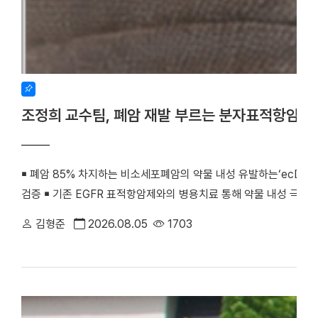
조정희 교수팀, 폐암 재발 부르는 분자표적항암제
￭ 폐암 85% 차지하는 비소세포폐암의 약물 내성 유발하는‘ecDNA 
검증 ￭ 기존 EGFR 표적항암제와의 병용치료 통해 약물 내성 극복
우리 대학 조정희 교수(의생명과학부 의생명시스템학전공)와 김수진
김형준
2026.08.05
1703
께 비소세포폐암의 분자표적항암제 내성을 유발하는 새로운 분자기전
최초로 검증했다. 기존 난치성 폐암 치료의 한계를 극복할 수 있는
화학·분자생물학 분야 세계적 권위의 국제학술지 『Signal Transducti
치료)』(2025년 IF=81.2, JCR 상위 0.2%) 온라인판에 게재됐다. (
amplification confers acquired erlotinib resistance in non