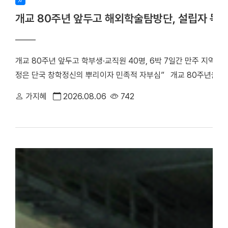
개교 80주년 앞두고 해외학술탐방단, 설립자 독
개교 80주년 앞두고 학부생·교직원 40명, 6박 7일간 만주 지역 
정은 단국 창학정신의 뿌리이자 민족적 자부심” 개교 80주년을 앞
립자 범정 장형 선생의 독립운동 발자취를 따라 만주 지역 항일투
가지혜
2026.08.06
742
최호진 단장(비서실장)을 중심으로 학부생 25명과 교직원 15명 등 총
박 7일간 중국 만주 일대를 답사하며 설립자의 독립 정신과 창학 
은 다롄, 안동(오룡배), 이도백하, 용정, 연길, 삼원포, 하얼빈 등 
으로 탐방단은 한·중 독립운동가들의 재판이 열린 뤼순관동법원전시관
많은 독립운동가들이 순국한 뤼순일아감옥박물관을 방문했다. 참가
숭고한 희생정신을 기리며 독립운동의 의미를 되새겼다. ▲ 뤼순
을 방문한 해외학술탐방단 ▲ 용정에 위치한 명동학교를 방문한 
범정 선생 일가가 정착했던 요녕성 안동시 오룡배 소학교와 오룡배역
이어가던 시기 가족과 함께 머물렀던 삶의 터전으로, 훗날 우리 대학