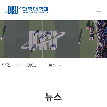
Skip to Main Content
menu
단국대 소식
DKU News
뉴스
뉴스