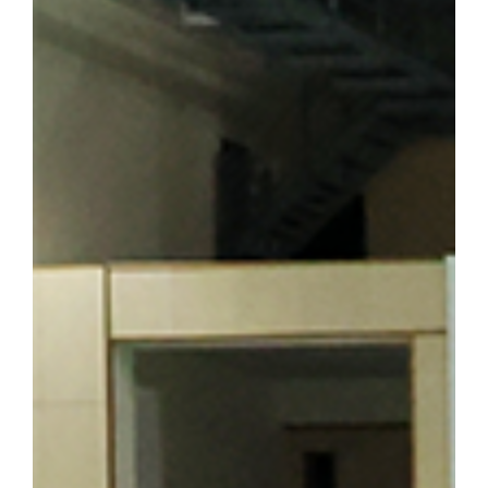
기도 하다. 박성순 교수(사학과·석주선기념박물관장)는 오룡배 
창학정신을 설명하며 설립자의 삶과 발자취를 소개했다. 참가자들은
의 독립 정신을 대학의 창학 이념으로 계승해 온 그의 삶과 헌신을
를 양성한 신흥무관학교 터를 방문한 해외학술탐방단 ▲ 반석현 연
찾은 해외학술탐방단 범정 선생은 조국의 광복을 가슴에 안고 만주
안내하는 역할도 맡았다. 신흥무관학교로 향하는 청년들은 서울‧평양‧
있던 동순창사는 신흥무관학교로 향하는 청년들을 범정 선생이 일제
탐방단은 만주 서간도에 설립된 최초의 독립군 양성기관인 신흥무관
는 범정 선생이 독립운동 자금을 마련하기 위해 운영했던 정미소 터
금을 큰 독에 숨겨 두었다가 소만(蘇滿) 국경에서 무기를 구입하는
일본군 헌병 수비대에 의해 불타 현재는 공터만 남아 있다. 탐방 
정 선생의 독립운동」을 주제로 특강을 진행해 큰 호응을 얻었다. 
답사의 현재적 의미와 민족사학 단국대학의 홍보 방안」을 주제로 조
군(전자전기공학부 2학년)이 속한 팀은 「독립운동가가 세운 대학,
발표해 최우수상을 수상했다. ▲ 박성순 교수는 「단국대학의 창학정
행했다. ▲ 해외학술탐방단은 마지막 일정으로 하얼빈 소피아성당을