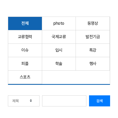
전체
photo
동영상
교류협력
국제교류
발전기금
이슈
입시
특강
피플
학술
행사
스포츠
검색