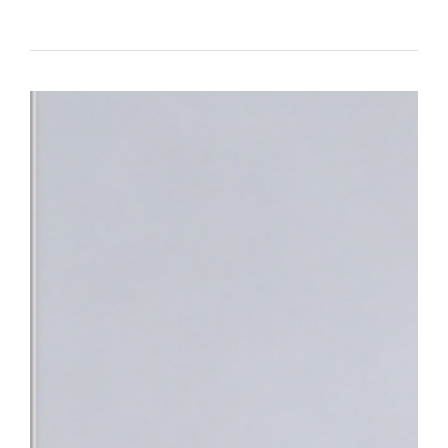
대표하는 의료기관으로서의 역할과 책임을 강화하고 있다.△ 단국대
평가 전국 3위 달성 단국대병원은 최근 건강보험심사평가원이 발표한
95.95점을 획득하며 최고 등급인 ‘1등급’을 받았다. 전국 47개 상급
체 평가 대상 기관 중에서도 종합 4위에 올랐다. 특히 전국적으로 점
만나 이야기할 기회’, ‘회진시간 관련 정보 제공’, ‘투약·검사·처치 
점수를 기록했다. 단국대병원은 스마트 전산 시스템을 적극 도입·활
료 정보를 실시간으로 명확하게 제공함으로써, 회진 불확실성 및 의
답함을 크게 해소했다.△ 환자의 질환에 대한 위로와 공감을 위해 
함께 ▲환자 참여형 야외정원 동행 캠페인 ▲교직원 중심 ‘단아한 봉
어를 지속해 왔으며 ▲환자경험 상시 조사 시스템 ▲퇴원환자 해피콜
에서 환자의 목소리를 세심하게 반영하고 있다.■ “충남지역 정신
정 최상의 환자 중심 서비스 입증과 더불어, 지역사회의 응급의료 체
복지부는 지난 4일 단국대병원을 충남지역 최초 ‘권역정신응급의료
자해나 자살 시도 등으로 생명이 위험하거나 신체적 응급처치가 필요
합진료를 제공하는 기관이다. 그동안 충남 지역에는 권역정신응급
과적 평가를 받기 위해 여러 기관을 전전하거나 치료가 지연되는 불