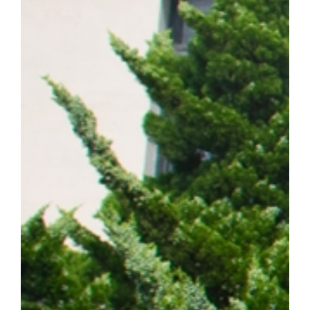
계 암 사망 원인 1위를 차지하는 대표적인 난치성 질환이다. 이 가
는 가장 흔한 유형이다. 특히 동양인 비소세포폐암 환자의 40~50%
적항암제가 주요 치료제로 활용되고 있다. ▲EGFR 돌연변이 폐암 
제시 EGFR 표적항암제는 초기 치료 효과가 뛰어나지만, 치료가
암이 재발할 수 있다는 한계가 있다. 이에 따라 내성 발생 원인을 
구의 주요 과제로 꼽혀 왔다. 연구팀은 폐암 세포 모델을 대상으로
약물 내성을 획득한 일부 암세포에서 염색체 밖 DNA인 ecDNA가 
를 통해 RAF1 유전자가 비정상적으로 증폭되며, 이러한 변화가 E
사실을 규명했다. 이어 다양한 세포 및 동물모델을 활용한 실험을 통
차단하면 기존 EGFR 표적항암제에 대한 반응성이 회복되는 것을 
ecDNA와 RAF1을 새로운 치료 표적으로 제시하고, 기존 EGF
약물 내성과 재발을 극복할 수 있는 혁신 임상 패러다임 제시했다는 점
형성에 의한 비소세포폐암의 진화와 내성 획득 과정을 체계적으로 규명
발 예측 바이오마커 발굴 그리고 정밀 의료 기반의 차세대 혁신 항암
에 기여하겠다"고 밝혔다. 한편, 이번 연구는 조정희 교수 주도로
는 국제 컨소시엄인 '난치성 내성암 극복 차세대 신약개발 글로벌 사