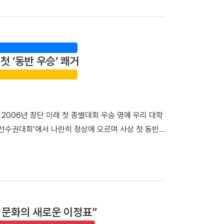
승에서 강호 동아대와 치열한 접전 끝에 4대3으로 결
야 했다. 심양 고궁 소북문 안에 있던 동순창사는 신
 우승 트로피를 들어 올렸다. ▲ 단체전 우승 기념사
 비밀 거점이었다. 이어 탐방단은 만주 서간도에 설
(왼쪽부터)김민건 선수, 정택한 선수 개인전에서도 우
동했다. 이곳에서는 범정 선생이 독립운동 자금을 마
번 대회 용장급에서 우승을 차지했다. 정 선수는 올해
마련한 자금을 큰 독에 숨겨 두었다가 소만(蘇滿) 국
첫 ‘동반 우승’ 쾌거
달성했다. 청장급 1위를 차지한 김민건(국제스포츠전공
 일본군 헌병 수비대에 의해 불타 현재는 공터만 남
 대회 청장급까지 제패하며 시즌 2관왕에 올랐다. 또한
생의 독립운동」을 주제로 특강을 진행해 큰 호응을 얻
에 진출하며 앞으로의 활약에 대한 기대를 높였다. 이
 의미와 민족사학 단국대학의 홍보 방안」을 주제로 조
 서승호(국제스포츠전공 3학년) 선수가 3위에 나란히
학년)이 속한 팀은 「독립운동가가 세운 대학, 단국대학
 2006년 창단 이래 첫 종별대회 우승 영예 우리 대학
 선수들의 땀방울이 값진 결실로 이어져 매우 자랑스
 ▲ 박성순 교수는 「단국대학의 창학정신과 범정 선
선수권대회’에서 나란히 정상에 오르며 사상 첫 동반
력과 투지를 바탕으로 대학 씨름 최강자의 명예를 굳건
 일정으로 하얼빈 소피아성당을 찾아 6박 7일간 설립
로 대회 동반 MVP까지 배출하며 대학 스포츠 강자
립운동 현장을 직접 답사하며 단국대학교의 창학정신이
리치고 3년 만에 왕좌 복귀△ 남자 농구부 우승 기념 사
 민족사학이라는 역사와 전통은 우리 대학만의 가장 큰
국대를 81-67로 완파했다. 농구부는 2023년 우승
. 최호진 단장은 "범정 선생의 독립운동과 애국충정
들이 열띤 경기를 펼쳤다. 특히 부상에서 돌아온 신현
번 해외학술탐방은 민족사학 단국대학교의 정체성과 조
, 3점슛 5개 포함 32득점 4리바운드 2어시스트를
이를 미래 세대가 계승해야 할 가치로 되새기는 뜻깊은
부 문화의 새로운 이정표”
3점슛 4개를 묶어 26득점 5리바운드 9어시스트로 완
에는 설립자의 독립정신과 창학이념을 더욱 깊이 되새길