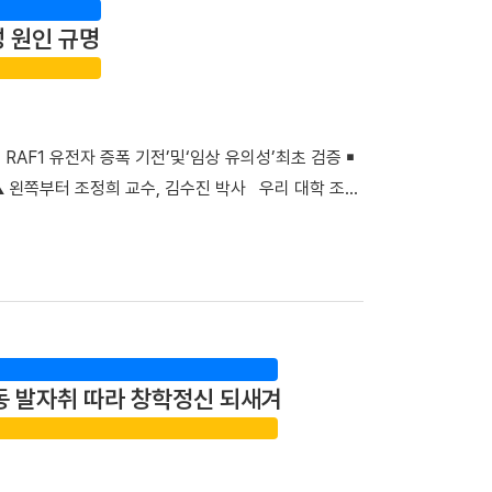
록했다. 단국대병원은 스마트 전산 시스템을 적극 도입·
성 원인 규명
로 명확하게 제공함으로써, 회진 불확실성 및 의사와
자의 질환에 대한 위로와 공감을 위해 야외정원을 함
행 캠페인 ▲교직원 중심 ‘단아한 봉사단’의 입원환자
 시스템 ▲퇴원환자 해피콜 서비스를 통해 입원 시부
RAF1 유전자 증폭 기전’및‘임상 유의성’최초 검증 ￭
 “충남지역 정신응급 환자 지킴이”… 권역정신응급의
▲ 왼쪽부터 조정희 교수, 김수진 박사 우리 대학 조정
응급의료 체계 강화를 위한 의미 있는 발걸음도 내디뎠
균관대 김훈 교수 연구팀과 함께 비소세포폐암의 분자
의료센터’로 신규 지정했다. 권역정신응급의료센터는
임상적 유의성을 세계 최초로 검증했다. 기존 난치성
정신응급 환자에게 24시간 신체·정신과적 통합진료를
연구 성과는 생화학·분자생물학 분야 세계적 권위의 국
 환자들이 신체적 응급처치와 정신과적 평가를 받기
및 표적 치료)』(2025년 IF=81.2, JCR 상위 0.2%) 온
 병원장은 “입원 치료라는 낯설고 스트레스가 많은 상
confers acquired erlotinib resistance in
 했던 전 교직원의 노력이 결실을 맺었다”며 “앞으
암 사망 원인 1위를 차지하는 대표적인 난치성 질환이다. 이 가운
통해 지역사회의 중증 환자들이 가장 안심하고 찾을 수
동 발자취 따라 창학정신 되새겨
. 특히 동양인 비소세포폐암 환자의 40~50%에서
 지정으로 충남 지역 환자들도 한 기관에서 신속하고
활용되고 있다. ▲EGFR 돌연변이 폐암 환자의 새로운
탕으로 단기관찰구역 운영을 위한 시설을 개선하고 전문
료 효과가 뛰어나지만, 치료가 지속되면 상당수 환자에