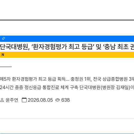
단국대병원, ‘환자경험평가 최고 등급’ 및 ‘충남 최
N
제5차 환자경험평가 최고 등급 획득… 충청권 1위, 전국 상급종합병원 3
24시간 중증 정신응급 통합진료 체계 구축 단국대병원(병원장 김재일)
3위에 오른 데 이어, 지역 내 중증 정신응급 환자를 전담하는 중추기
윤주연
2026.08.05
638
의 역할과 책임을 강화하고 있다.△ 단국대병원 전경■ “환자의 마음까
최근 건강보험심사평가원이 발표한 ‘2025년(제5차) 환자경험평가’에서 
받았다. 전국 47개 상급종합병원 중 3위, 대전·충청권 1위, 전국 376개
히 전국적으로 점수가 저조했던 ‘질환에 대한 위로와 공감’, ‘의사와 만나 이