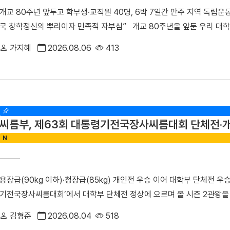
게 약물 내성이 발생하고 암이 재발할 수 있다는 한계가 있다. 이에 따라
개교 80주년 앞두고 학부생·교직원 40명, 6박 7일간 만주 지역 독립
는 것이 폐암 연구의 주요 과제로 꼽혀 왔다. 연구팀은 폐암 세포 모델
국 창학정신의 뿌리이자 민족적 자부심” 개교 80주년을 앞둔 우리 대학
결과, 약물 내성을 획득한 일부 암세포에서 염색체 밖 DNA인 ecDNA가
선생의 독립운동 발자취를 따라 만주 지역 항일투쟁 유적지를 답사하며 
통해 RAF1 유전자가 비정상적으로 증폭되며, 이러한 변화가 EGFR 
가지혜
2026.08.06
413
을 중심으로 학부생 25명과 교직원 15명 등 총 40명은 지난달 12일(일)
했다. 이어 다양한 세포 및 동물모델을 활용한 실험을 통해 RAF1의 활
하며 설립자의 독립 정신과 창학 이념을 되새겼다. 윤미선 학생처장이 인솔
표적항암제에 대한 반응성이 회복되는 것을 세계 최초로 확인했다. 조정희
연길, 삼원포, 하얼빈 등 만주 지역 주요 독립운동 유적지를 답사했다. 
치료 표적으로 제시하고, 기존 EGFR 표적항암제와의 병용치료를 통해 
뤼순관동법원전시관과 안중근 의사, 신채호 선생, 한인애국단 등 수많
혁신 임상 패러다임 제시했다는 점에서 그 의의가 매우 크다"며, "앞으로
다. 참가자들은 나라와 민족을 위해 목숨을 바친 선열들의 숭고한 희생
득 과정을 체계적으로 규명함으로써, 향후 ecDNA 기반 약물 내성 및 
씨름부, 제63회 대통령기전국장사씨름대회 단체전·
있는 뤼순관동법원전시관과 뤼순일아감옥박물관을 방문한 해외학술탐방단
세대 혁신 항암제 개발 연구를 지속해 난치성 폐암 치료 성과 향상에 기여
N
방단이 기념촬영을 했다. 이어 탐방단은 범정 선생 일가가 정착했던 요
도로 미국 예일대학교와 성균관대학교 연구진이 참여하는 국제 컨소시엄인
이곳은 범정 선생이 독립운동을 이어가던 시기 가족과 함께 머물렀던 삶의
단'과 '혁신신약개발연구소'에서 수행됐으며, 보스턴코리아 공동연구개발
가 어린 시절을 보낸 곳이기도 하다. 박성순 교수(사학과·석주선기념박
진행됐다.
용장급(90kg 이하)·청장급(85kg) 개인전 우승 이어 대학부 단체전 
선생의 독립운동과 창학정신을 설명하며 설립자의 삶과 발자취를 소개했다
기전국장사씨름대회’에서 대학부 단체전 정상에 오르며 올 시즌 2관왕
리며 설립자의 독립 정신을 대학의 창학 이념으로 계승해 온 그의 삶과 
장흥군씨름협회가 주관한 이번 대회는 지난 17일부터 23일까지 전남 
간부를 양성한 신흥무관학교 터를 방문한 해외학술탐방단 ▲ 반석현 연통
김형준
2026.08.04
518
차지한 데 이어, 7개 체급으로 치러진 개인전에서도 ▲1위(2명) ▲2위(
해외학술탐방단 범정 선생은 조국의 광복을 가슴에 안고 만주 땅으로 향