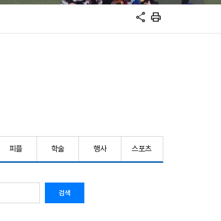
share
print
피플
학술
행사
스포츠
검색