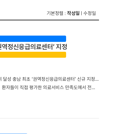
기본정렬
작성일
수정일
:
|
초 권역정신응급의료센터’ 지정
위 달성 충남 최초 ‘권역정신응급의료센터’ 신규 지정…
이 환자들이 직접 평가한 의료서비스 만족도에서 전국
관으로 새롭게 지정되며 지역을 대표하는 의료기관으로서
지 보듬다”…환자경험평가 전국 3위 달성 단국대병원은
종합점수 95.95점을 획득하며 최고 등급인 ‘1등급’을
 전체 평가 대상 기관 중에서도 종합 4위에 올랐다. 특
야기할 기회’, ‘회진시간 관련 정보 제공’, ‘투약·검사·