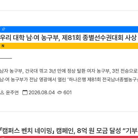
우리 대학 씨름부는 단체전 1회전에서 대구대를 4대1로 제압한 뒤, 준결
할도 맡았다. 신흥무관학교로 향하는 청년들은 서울‧평양‧안동‧심양을 거쳐
승에 진출했다. 승리의 기세를 몰아 결승에서는 경남대를 4대1로 꺾으며
흥무관학교로 향하는 청년들을 범정 선생이 일제의 감시를 피해 인계했던
진 ▲ 주두식 감독이 우승을 차지한 선수들에게 헹가래를 받고 있다.▲ 
립된 최초의 독립군 양성기관인 신흥무관학교 터를 거쳐 연통산진으로 이
리 선수들의 기량이 돋보였다. 정택한(국제스포츠전공 2학년) 선수는 이
련하기 위해 운영했던 정미소 터를 찾았다. 범정 선생은 정미소 운영으로 
우리 대학 남·여 농구부, 제81회 종별선수권대회 사상 
용장급에서 두 차례, 용사급에서 한 차례 정상에 오르며 시즌 3관왕을 
경에서 무기를 구입하는 데 사용하며 독립운동을 지원했다. 당시 정미소는
N
1학년) 선수의 활약도 빛났다. 김 선수는 올해 소장급 우승에 이어 이번
아 있다. 탐방 기간에는 박성순 교수가 「단국대학의 창학정신과 범정 선
역사급에 출전한 한건(국제스포츠전공 2학년) 선수는 올해 두 차례 결승
었다. 참가자들은 「독립운동가 범정 선생의 발자취를 찾는 답사의 현재적
어 역사급에 출전한 한건(국제스포츠전공 2학년) 선수가 2위를, 소장급
별 발표를 진행하며 성과를 공유했다. 특히 최정우 군(전자전기공학부 2
남자 농구부, 건국대 꺾고 3년 만에 정상 탈환 여자 농구부, 3전 전승으로
오르며 우리 대학 씨름부의 탄탄한 전력을 입증했다.주두식 감독은 "우리
교의 역사적 정체성과 현대적 홍보 전략」을 발표해 최우수상을 수상했다.
남·여 농구부가 전남 영광에서 열린 ‘하나은행 제81회 전국남녀종별농구
럽다"라며 "앞으로 남은 대회에서도 우리 대학 씨름부만의 끈끈한 조직
생의 독립운동」을 주제로 특강을 진행했다. ▲ 해외학술탐방단은 마지막
우승이라는 역사적인 쾌거를 달성했다. 두 팀은 압도적인 경기력을 바탕으
히 이어가겠다"라고 우승 소감을 밝혔다.
윤주연
2026.08.04
601
자의 독립정신과 창학이념을 되새겼다. 최정우 군은 "범정 선생의 독
로서의 위상을 드높였다. ■ ‘신현빈 32점 폭발’ 남자 농구부, 건국대 물
오늘날에도 살아 숨 쉬고 있다는 것을 느꼈다"라며 "독립운동가가 세운
진 남자 농구부(감독 석승호)는 지난 3일 열린 남자 대학부 결승전에서 건
경쟁력이자 더 널리 알려야 할 소중한 자산이라고 생각한다"라고 밝혔다
이후 3년 만에 남녀종별선수권 정상을 탈환하는 쾌거를 이뤘다. △ 선수
의 행적은 우리 대학 창학 정신의 뿌리이자 민족적 자부심"이라며 "이
빈 선수(국제스포츠전공 3학년)는 결승전에서 무려 71%의 야투율을 기록
국 광복을 위해 헌신한 설립자의 정신을 역사 현장에서 직접 체감하고, 
「캠퍼스 벤치 네이밍」 캠페인, 8억 원 모금 달성 “기
올리며 코트를 지배했다. 여기에 홍찬우 선수(국제스포츠전공 3학년)가 
시간이었다"고 밝혔다. 한편, 학생처는 개교 80주년을 맞는 2027년