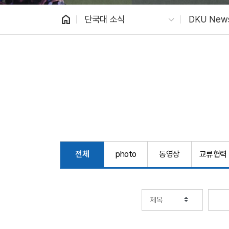
home
단국대 소식
DKU New
전체
photo
동영상
교류협력