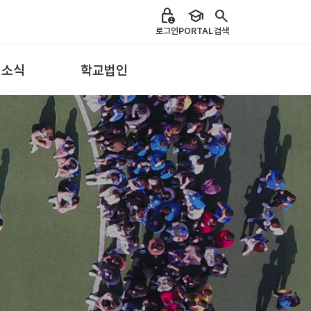
lock_person
school
search
로그인
PORTAL
검색
 소식
학교법인