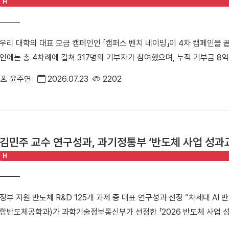
H
벽한 화력 지원을 펼쳤다. 핵심 선수들의 부상 공백이라는 위기 속에서도
수 있는 의미 있는 해외학술탐방을 기획하고 있다.
된 신현빈 선수는 남자 대학부 최우수선수(MVP)에 선정되는 영예를 안
습 석승호 감독은 “핵심 선수들의 부상 이탈로 쉽지 않은 상황이었지만,
우리 대학의 대표 모금 캠페인인 「캠퍼스 벤치 네이밍」이 4차 캠페인을 끝
않고 뛰어준 덕분에 값진 우승을 일궈낼 수 있었다”라며 “하반기 대학
인에는 총 4차례에 걸쳐 317명의 기부자가 참여했으며, 누적 기부금 8
다. ■ ‘3전 전승’ 여자 농구부, 2006년 창단 이후 사상 첫 종별 우승
다. 이번 캠페인은 단국인이 기부를 통해 모교 사랑을 실천하고 학생들의
풀리그 경기에서 3전 전승이라는 압도적인 성적으로 2006년 농구부 창
윤주연
2026.07.23
2202
에 설치되는 벤치에는 기부자의 정보와 단국인을 향한 사랑과 응원의 메
자 농구부 우승 기념 사진 우리 대학은 광주여대, 우석대를 차례로 격파한
학생들의 교육환경 개선 사업에 쓰인다.△ 학생들이 벤치에 앉아 휴식을 
89-50으로 대승을 거두며 전승 우승을 완성했다. 최종전에서는 에이스
화를 목표로 출발한 벤치 네이밍 캠페인은 ▲1차 캠페인[2023.11.1~12.31
운드 7어시스트로 공수의 중심을 잡았고, 손지원 선수(스포츠경영학과 2
페인[2024.6.1~6.30/ 기부자 110명, 기부금 2억 6,010만 원] ▲3차 캠페
11득점)가 고른 활약을 펼쳤다. 대회 내내 다재다능함을 뽐낸 양인예 선
김민주 교수 연구성과, 과기정통부 ‘반도체 사업 성과교
원] 그리고 마지막 ▲4차 캠페인[2026. 3. 1. ~ 6. 30/ 기부자 53
인예 선수는 전국남녀종별농구선수권대회에서 최우수선수상을 MBC배 
H
표를 찍었다.△캠퍼스 곳곳에 설치된 기부자들의 벤치 모습 캠페인 4차에 
독은 “창단 이후 첫 전국 종별대회 우승이라는 새로운 역사를 써 내려간
스 곳곳에 설치된다. 대외협력처 홈페이지 「나의 벤치 찾기」 코너에서 
의 땀방울과 함께 한 단계 더 도약하는 단국대 여자 농구부를 만들겠다”
을 확인할 수 있다. 이번 캠페인은 ▲동문 202명(64%) ▲교직원 72명(2
데)와 백지은 감독(왼쪽 첫 번째)이 MBC배 전국대학농구 상주대회에서
정부 지원 반도체 R&D 125개 과제 중 대표 연구성과 선정 “차세대 AI
(2.5%)이 함께했다. [※단, 대학 동문 교직원의 경우 동문에 포함] 김
한편 여자 농구부는 지난 7월 15일에 열린 제42회 MBC배 전국대학농
합반도체공학과)가 과학기술정보통신부가 선정한 「2026 반도체 사업 성
국인을 향한 선배님들의 사랑과 응원의 마음이 담겨 있어 큰 감동을 받
승을 거두며, 5년 만에 우승 트로피를 들어 올리는 기쁨을 누린 바 있다
김민주 교수의 연구성과인 「메모리-인-센서(Memory-in-Sensor) 컴