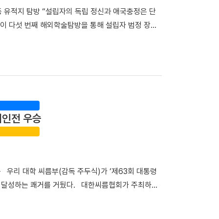
 내성 발생 원인을 규명하고 새로운 치료 전략을 개발하
운동 유적지 탐방 “설립자의 독립 정신과 애국충정은 단
을 대상으로 대단위 전장유전체와 전사체를 통합 분석한
이 다섯 번째 해외학술탐방을 통해 설립자 범정 장형
 새롭게 형성되는 것을 확인했다. 또한 이 ecDNA를
창학정신의 뿌리를 되새겼다. 최호진 단장(비서실장)
표적항암제 내성을 유발하는 핵심 원인이라는 사실을 규명
부터 18일(토)까지 6박 7일간 중국 만주 일대를 답사
성을 억제하거나 ecDNA 형성을 차단하면 기존 EGFR
한 탐방단은 다롄, 안동(오룡배), 이도백하, 용정,
 교수는 "이번 연구는 ecDNA와 RAF1을 새로운
첫 일정으로 탐방단은 한·중 독립운동가들의 재판이 열린
폐암의 주요 난제인 약물 내성과 재발을 극복할 수 있는
은 독립운동가들이 순국한 뤼순일아감옥박물관을 방문했
 ecDNA 형성에 의한 비소세포폐암의 진화와 내성 획
정신을 기리며 독립운동의 의미를 되새겼다. ▲ 뤼순에
재발 예측 바이오마커 발굴 그리고 정밀 의료 기반의 차
개인전 우승
 ▲ 용정에 위치한 명동학교를 방문한 해외학술탐
하겠다"고 밝혔다. 한편, 이번 연구는 조정희 교수 주
녕성 안동시 오룡배 소학교와 오룡배역 옛터를 찾았다.
 '난치성 내성암 극복 차세대 신약개발 글로벌 사업
 터전으로, 훗날 우리 대학을 이끈 중재 장충식 박사
사업과 천안시 및 충청남도 지원사업의 지원을 받아
물관장)는 오룡배 소학교 옛터에서 탐방단에게 범정
우승 우리 대학 씨름부(감독 주두식)가 ‘제63회 대통령
. 참가자들은 올해 영면한 중재 장충식 박사를 떠올
을 달성하는 쾌거를 거뒀다. 대한씨름협회가 주최하고
헌신을 되새겼다. ▲ 조선의용대와 한국광복군의 주요
장흥실내체육관에서 열렸다. 우리 대학은 단체전 우승을
산진에 있는 범정 선생이 운영하던 정미소 터를 찾은
1명) ▲3위(1명)를 배출하며 뛰어난 기량을 입증했다.
하는 청년들을 무사히 독립운동 기지로 안내하는 역