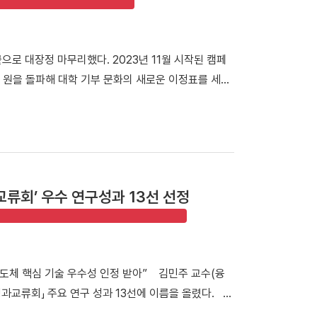
 훈련과 조직력을 다진 결과다. 결승전 승리의 주역이
았다. △신현빈 선수가 최우수선수(MVP)상을 받는 모
 선수들이 코트 위에서 끈끈하게 하나로 뭉쳐 포기하지
으로 대장정 마무리했다. 2023년 11월 시작된 캠페
농구리그에서도 단국대의 저력을 보여주겠다”라고 밝혔
억 원을 돌파해 대학 기부 문화의 새로운 이정표를 세웠
 여자 농구부(감독 백지은)는 4개 대학 농구부와 맞붙은
 휴식공간을 마련하는 데 뜻을 함께했다. 캠퍼스 곳곳
단 이래 최초의 남녀종별대회 우승을 일궈냈다.△ 여
시지를 더했다. 설치비를 제외한 기부금 전액은 모두
 데 이어, 지난 2일 열린 울산대와의 최종전에서도
취하는 모습 안순철 총장 취임 이후 기부 문화의 일상
 양인예 선수(스포츠경영학과 3학년)가 20득점 5리바
/ 기부자 111명, 기부금 3억 4,100만 원] ▲2차 캠
학년, 13득점)와 홍현서 선수(스포츠경영학과 2학년,
인[2025. 3. 1. ~ 6. 30/ 기부자42명/ 8천 8백만
수는 여자 대학부 최우수선수(MVP)로 선정됐다. △ 양
류회’ 우수 연구성과 13선 선정
명, 1억 900만 원]의 모금 실적을 기록하며 성공적으로 마침
전국대학농구에서 어시스트상을 수상했다. 백지은 감
참여한 53명의 기부자 벤치는 오는 8월 말 양 캠퍼
 우리 선수들이 무척 자랑스럽고 대견하다”며 “선수들
▲기부자 상세정보 ▲벤치 네이밍 ▲벤치 위치 찾기 등
고 밝혔다. △ 김용만 지도교수(스포츠경영학과, 가운
2.7%) ▲기업 34개 사(10.7%) ▲일반인 8명
 우승을 차지한 여자농구부와 기념촬영을 하고 있다.
 반도체 핵심 기술 우수성 인정 받아” 김민주 교수(융
주성 군(영미인문학과 3학년)은 “캠퍼스 곳곳의 벤치에 단
구 상주대회 여대부 결승에서 부산대에 73-67로 역전
과교류회」 주요 연구 성과 13선에 이름을 올렸다.
았다”라며 “소중한 기부가 학생들의 교육환경 개선으로
. 여자 농구팀은 두 개의 굵직한 전국대회에서 연속으로
퓨팅 구현 및 검증을 위한 상온 3D 이종접합 기술」은 정