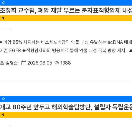
처치 관련 부작용 설명’ 등 소통 및 정보 제공 항목에서 높은 점수를 기
조정희 교수팀, 폐암 재발 부르는 분자표적항암제 내
활용해 환자들에게 회진 예상 시간과 각종 검사 및 진료 정보를 실시간으
N
만나 이야기할 기회가 적음에 따른 환자의 답답함을 크게 해소했다.△ 환
께 웃으며 걷기 행사를 진행했다. 이와 함께 ▲환자 참여형 야외정원 동
목욕 봉사 등 진심어린 정서 케어를 지속해 왔으며 ▲환자경험 상시 조사
￭ 폐암 85% 차지하는 비소세포폐암의 약물 내성 유발하는‘ecDNA 매개 
터 퇴원 후까지 전 과정에서 환자의 목소리를 세심하게 반영하고 있다.■
기존 EGFR 표적항암제와의 병용치료 통해 약물 내성 극복 방향 제시 
료센터 신규 지정 최상의 환자 중심 서비스 입증과 더불어, 지역사회의 
희 교수(의생명과학부 의생명시스템학전공)와 김수진 박사 연구팀은 성
다. 보건복지부는 지난 4일 단국대병원을 충남지역 최초 ‘권역정신응급
김형준
2026.08.05
1388
표적항암제 내성을 유발하는 새로운 분자기전을 규명하고, 폐암 치료의 
자해나 자살 시도 등으로 생명이 위험하거나 신체적 응급처치가 필요한 
폐암 치료의 한계를 극복할 수 있는 혁신 임상치료 전략을 제시한 이번 
제공하는 기관이다. 그동안 충남 지역에는 권역정신응급의료센터가 없어
제학술지 『Signal Transduction and Targeted Therapy(신호전달 
위해 여러 기관을 전전하거나 치료가 지연되는 불편을 겪어왔다. 김재일
라인판에 게재됐다. (논문명 ‘RAF1 extrachromosomal DNA amplification 
황 속에서 환자분들이 진정 필요로 하는 것을 고민하고 마음까지 보듬고자
non-small cell lung cancer cell model’) 폐암은 전 세계 
로도 따뜻한 정서적 지지와 공감은 물론, 권역정신응급의료센터 운영을 
개교 80주년 앞두고 해외학술탐방단, 설립자 독립운
데 비소세포폐암은 전체 폐암의 약 85%를 차지하는 가장 흔한 유형이다
있는 최고의 의료 환경을 만들어 가겠다”라고 밝혔다. 이번 단국대병원의
N
EGFR 유전자 돌연변이가 발견돼 EGFR 표적항암제가 주요 치료제로 
전문적인 통합 치료를 받을 수 있게 됐다. 병원 측은 정부의 지원을 바
재발 기전 규명 및 혁신 임상 전략 제시 EGFR 표적항암제는 초기 치
의료인력을 확충해 신속한 대응 체계를 갖출 예정이다.