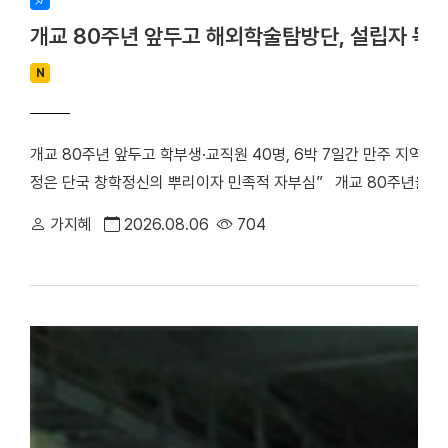
개교 80주년 앞두고 해외학술탐방단, 설립자 독
N
개교 80주년 앞두고 학부생·교직원 40명, 6박 7일간 만주 지역 
정은 단국 창학정신의 뿌리이자 민족적 자부심” 개교 80주년을 앞
립자 범정 장형 선생의 독립운동 발자취를 따라 만주 지역 항일투
가지혜
2026.08.06
704
최호진 단장(비서실장)을 중심으로 학부생 25명과 교직원 15명 등 총
박 7일간 중국 만주 일대를 답사하며 설립자의 독립 정신과 창학 
은 다롄, 안동(오룡배), 이도백하, 용정, 연길, 삼원포, 하얼빈 등 
으로 탐방단은 한·중 독립운동가들의 재판이 열린 뤼순관동법원전시관
많은 독립운동가들이 순국한 뤼순일아감옥박물관을 방문했다. 참가
숭고한 희생정신을 기리며 독립운동의 의미를 되새겼다. ▲ 뤼순
을 방문한 해외학술탐방단 ▲ 용정에 위치한 명동학교를 방문한 
범정 선생 일가가 정착했던 요녕성 안동시 오룡배 소학교와 오룡배역