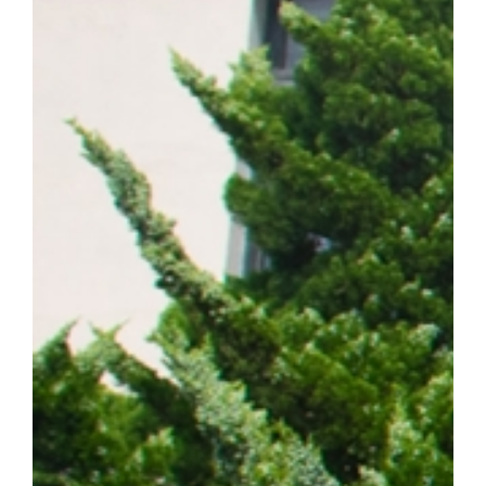
계 암 사망 원인 1위를 차지하는 대표적인 난치성 질환이다. 이 가
는 가장 흔한 유형이다. 특히 동양인 비소세포폐암 환자의 40~50%
적항암제가 주요 치료제로 활용되고 있다. ▲EGFR 돌연변이 폐암 
제시 EGFR 표적항암제는 초기 치료 효과가 뛰어나지만, 치료가
암이 재발할 수 있다는 한계가 있다. 이에 따라 내성 발생 원인을 
구의 주요 과제로 꼽혀 왔다. 연구팀은 폐암 세포 모델을 대상으로
약물 내성을 획득한 일부 암세포에서 염색체 밖 DNA인 ecDNA가 
를 통해 RAF1 유전자가 비정상적으로 증폭되며, 이러한 변화가 E
사실을 규명했다. 이어 다양한 세포 및 동물모델을 활용한 실험을 통
차단하면 기존 EGFR 표적항암제에 대한 반응성이 회복되는 것을 
ecDNA와 RAF1을 새로운 치료 표적으로 제시하고, 기존 EGF
약물 내성과 재발을 극복할 수 있는 혁신 임상 패러다임 제시했다는 점
형성에 의한 비소세포폐암의 진화와 내성 획득 과정을 체계적으로 규명
발 예측 바이오마커 발굴 그리고 정밀 의료 기반의 차세대 혁신 항암
에 기여하겠다"고 밝혔다. 한편, 이번 연구는 조정희 교수 주도로
는 국제 컨소시엄인 '난치성 내성암 극복 차세대 신약개발 글로벌 사