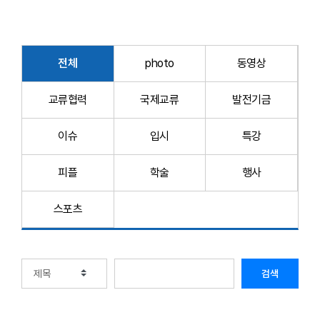
전체
photo
동영상
교류협력
국제교류
발전기금
이슈
입시
특강
피플
학술
행사
스포츠
검색