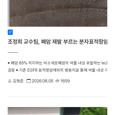
조정희 교수팀, 폐암 재발 부르는 분자표적항암제
￭ 폐암 85% 차지하는 비소세포폐암의 약물 내성 유발하는‘ecDNA 
검증 ￭ 기존 EGFR 표적항암제와의 병용치료 통해 약물 내성 극복
우리 대학 조정희 교수(의생명과학부 의생명시스템학전공)와 김수진
김형준
2026.08.05
1659
께 비소세포폐암의 분자표적항암제 내성을 유발하는 새로운 분자기전
최초로 검증했다. 기존 난치성 폐암 치료의 한계를 극복할 수 있는
화학·분자생물학 분야 세계적 권위의 국제학술지 『Signal Transducti
치료)』(2025년 IF=81.2, JCR 상위 0.2%) 온라인판에 게재됐다. (
amplification confers acquired erlotinib resistance in non