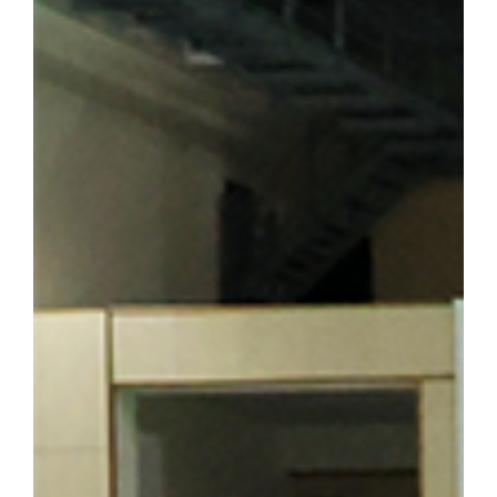
이어가던 시기 가족과 함께 머물렀던 삶의 터전으로, 훗날 우리 대학
기도 하다. 박성순 교수(사학과·석주선기념박물관장)는 오룡배 
창학정신을 설명하며 설립자의 삶과 발자취를 소개했다. 참가자들은
의 독립 정신을 대학의 창학 이념으로 계승해 온 그의 삶과 헌신을
를 양성한 신흥무관학교 터를 방문한 해외학술탐방단 ▲ 반석현 연
찾은 해외학술탐방단 범정 선생은 조국의 광복을 가슴에 안고 만주
안내하는 역할도 맡았다. 신흥무관학교로 향하는 청년들은 서울‧평양‧
있던 동순창사는 신흥무관학교로 향하는 청년들을 범정 선생이 일제
탐방단은 만주 서간도에 설립된 최초의 독립군 양성기관인 신흥무관
는 범정 선생이 독립운동 자금을 마련하기 위해 운영했던 정미소 터
금을 큰 독에 숨겨 두었다가 소만(蘇滿) 국경에서 무기를 구입하는
일본군 헌병 수비대에 의해 불타 현재는 공터만 남아 있다. 탐방 
정 선생의 독립운동」을 주제로 특강을 진행해 큰 호응을 얻었다. 
답사의 현재적 의미와 민족사학 단국대학의 홍보 방안」을 주제로 조
군(전자전기공학부 2학년)이 속한 팀은 「독립운동가가 세운 대학,
발표해 최우수상을 수상했다. ▲ 박성순 교수는 「단국대학의 창학정