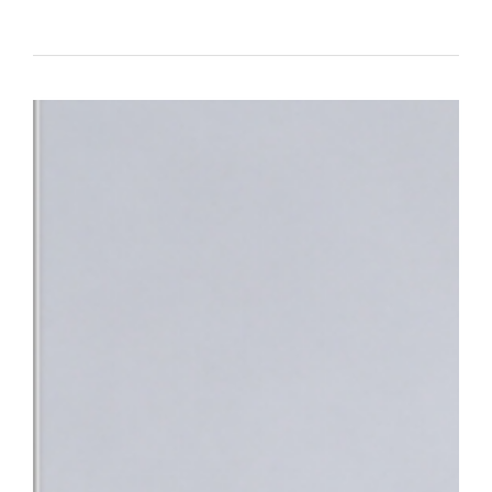
대표하는 의료기관으로서의 역할과 책임을 강화하고 있다.△ 단국대
평가 전국 3위 달성 단국대병원은 최근 건강보험심사평가원이 발표한
95.95점을 획득하며 최고 등급인 ‘1등급’을 받았다. 전국 47개 상급
체 평가 대상 기관 중에서도 종합 4위에 올랐다. 특히 전국적으로 점
만나 이야기할 기회’, ‘회진시간 관련 정보 제공’, ‘투약·검사·처치 
점수를 기록했다. 단국대병원은 스마트 전산 시스템을 적극 도입·활
료 정보를 실시간으로 명확하게 제공함으로써, 회진 불확실성 및 의
답함을 크게 해소했다.△ 환자의 질환에 대한 위로와 공감을 위해 
함께 ▲환자 참여형 야외정원 동행 캠페인 ▲교직원 중심 ‘단아한 봉
어를 지속해 왔으며 ▲환자경험 상시 조사 시스템 ▲퇴원환자 해피콜
에서 환자의 목소리를 세심하게 반영하고 있다.■ “충남지역 정신
정 최상의 환자 중심 서비스 입증과 더불어, 지역사회의 응급의료 체
복지부는 지난 4일 단국대병원을 충남지역 최초 ‘권역정신응급의료
자해나 자살 시도 등으로 생명이 위험하거나 신체적 응급처치가 필요
합진료를 제공하는 기관이다. 그동안 충남 지역에는 권역정신응급
과적 평가를 받기 위해 여러 기관을 전전하거나 치료가 지연되는 불