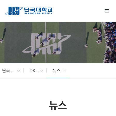
Skip to Main Content
menu
단국대 소식
DKU News
뉴스
뉴스