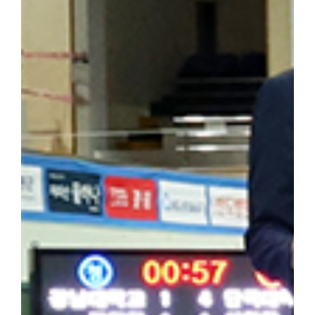
행했다. ▲ 해외학술탐방단은 마지막 일정으로 하얼빈 소피아성당을
을 되새겼다. 최정우 군은 "범정 선생의 독립운동 현장을 직접 
숨 쉬고 있다는 것을 느꼈다"라며 "독립운동가가 세운 민족사학이라
자 더 널리 알려야 할 소중한 자산이라고 생각한다"라고 밝혔다. 
행적은 우리 대학 창학 정신의 뿌리이자 민족적 자부심"이라며 "
과 조국 광복을 위해 헌신한 설립자의 정신을 역사 현장에서 직접 체
기는 뜻깊은 시간이었다"고 밝혔다. 한편, 학생처는 개교 80주년을
을 더욱 깊이 되새길 수 있는 의미 있는 해외학술탐방을 기획하고 