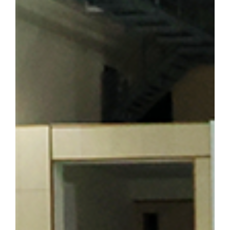
기도 하다. 박성순 교수(사학과·석주선기념박물관장)는 오룡배 
창학정신을 설명하며 설립자의 삶과 발자취를 소개했다. 참가자들은
의 독립 정신을 대학의 창학 이념으로 계승해 온 그의 삶과 헌신을
를 양성한 신흥무관학교 터를 방문한 해외학술탐방단 ▲ 반석현 연
찾은 해외학술탐방단 범정 선생은 조국의 광복을 가슴에 안고 만주
안내하는 역할도 맡았다. 신흥무관학교로 향하는 청년들은 서울‧평양‧
있던 동순창사는 신흥무관학교로 향하는 청년들을 범정 선생이 일제
탐방단은 만주 서간도에 설립된 최초의 독립군 양성기관인 신흥무관
는 범정 선생이 독립운동 자금을 마련하기 위해 운영했던 정미소 터
금을 큰 독에 숨겨 두었다가 소만(蘇滿) 국경에서 무기를 구입하는
일본군 헌병 수비대에 의해 불타 현재는 공터만 남아 있다. 탐방 
정 선생의 독립운동」을 주제로 특강을 진행해 큰 호응을 얻었다. 
답사의 현재적 의미와 민족사학 단국대학의 홍보 방안」을 주제로 조
군(전자전기공학부 2학년)이 속한 팀은 「독립운동가가 세운 대학,
발표해 최우수상을 수상했다. ▲ 박성순 교수는 「단국대학의 창학정
행했다. ▲ 해외학술탐방단은 마지막 일정으로 하얼빈 소피아성당을