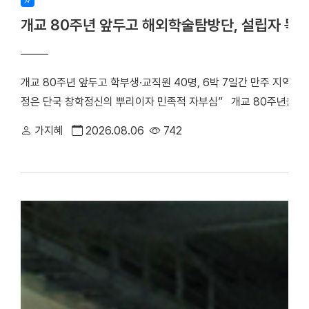
개교 80주년 앞두고 해외학술탐방단, 설립자 독
개교 80주년 앞두고 학부생·교직원 40명, 6박 7일간 만주 지역 
정은 단국 창학정신의 뿌리이자 민족적 자부심” 개교 80주년을 앞
립자 범정 장형 선생의 독립운동 발자취를 따라 만주 지역 항일투
가지혜
2026.08.06
742
최호진 단장(비서실장)을 중심으로 학부생 25명과 교직원 15명 등 총
박 7일간 중국 만주 일대를 답사하며 설립자의 독립 정신과 창학 
은 다롄, 안동(오룡배), 이도백하, 용정, 연길, 삼원포, 하얼빈 등 
으로 탐방단은 한·중 독립운동가들의 재판이 열린 뤼순관동법원전시관
많은 독립운동가들이 순국한 뤼순일아감옥박물관을 방문했다. 참가
숭고한 희생정신을 기리며 독립운동의 의미를 되새겼다. ▲ 뤼순
을 방문한 해외학술탐방단 ▲ 용정에 위치한 명동학교를 방문한 
범정 선생 일가가 정착했던 요녕성 안동시 오룡배 소학교와 오룡배역
이어가던 시기 가족과 함께 머물렀던 삶의 터전으로, 훗날 우리 대학