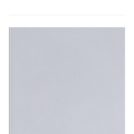
대표하는 의료기관으로서의 역할과 책임을 강화하고 있다.△ 단국대
평가 전국 3위 달성 단국대병원은 최근 건강보험심사평가원이 발표한
95.95점을 획득하며 최고 등급인 ‘1등급’을 받았다. 전국 47개 상급
체 평가 대상 기관 중에서도 종합 4위에 올랐다. 특히 전국적으로 점
만나 이야기할 기회’, ‘회진시간 관련 정보 제공’, ‘투약·검사·처치 
점수를 기록했다. 단국대병원은 스마트 전산 시스템을 적극 도입·활
료 정보를 실시간으로 명확하게 제공함으로써, 회진 불확실성 및 의
답함을 크게 해소했다.△ 환자의 질환에 대한 위로와 공감을 위해 
함께 ▲환자 참여형 야외정원 동행 캠페인 ▲교직원 중심 ‘단아한 봉
어를 지속해 왔으며 ▲환자경험 상시 조사 시스템 ▲퇴원환자 해피콜
에서 환자의 목소리를 세심하게 반영하고 있다.■ “충남지역 정신
정 최상의 환자 중심 서비스 입증과 더불어, 지역사회의 응급의료 체
복지부는 지난 4일 단국대병원을 충남지역 최초 ‘권역정신응급의료
자해나 자살 시도 등으로 생명이 위험하거나 신체적 응급처치가 필요
합진료를 제공하는 기관이다. 그동안 충남 지역에는 권역정신응급
과적 평가를 받기 위해 여러 기관을 전전하거나 치료가 지연되는 불