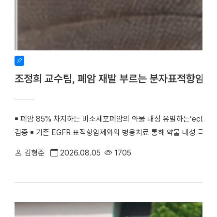
조정희 교수팀, 폐암 재발 부르는 분자표적항암제
￭ 폐암 85% 차지하는 비소세포폐암의 약물 내성 유발하는‘ecDNA 
검증 ￭ 기존 EGFR 표적항암제와의 병용치료 통해 약물 내성 극복
우리 대학 조정희 교수(의생명과학부 의생명시스템학전공)와 김수진
김형준
2026.08.05
1705
께 비소세포폐암의 분자표적항암제 내성을 유발하는 새로운 분자기전
최초로 검증했다. 기존 난치성 폐암 치료의 한계를 극복할 수 있는
화학·분자생물학 분야 세계적 권위의 국제학술지 『Signal Transducti
치료)』(2025년 IF=81.2, JCR 상위 0.2%) 온라인판에 게재됐다. (
amplification confers acquired erlotinib resistance in non