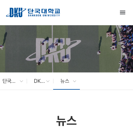
Skip to Main Content
menu
단국대 소식
DKU News
뉴스
뉴스