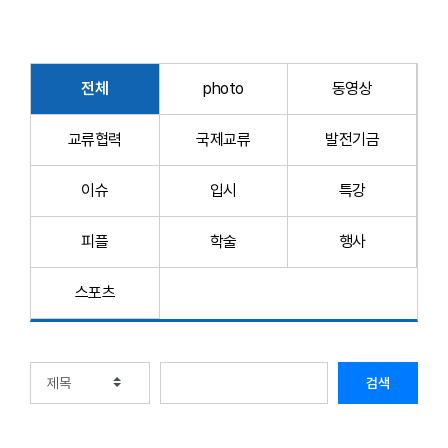
전체
photo
동영상
교류협력
국제교류
발전기금
이슈
입시
특강
피플
학술
행사
스포츠
검색