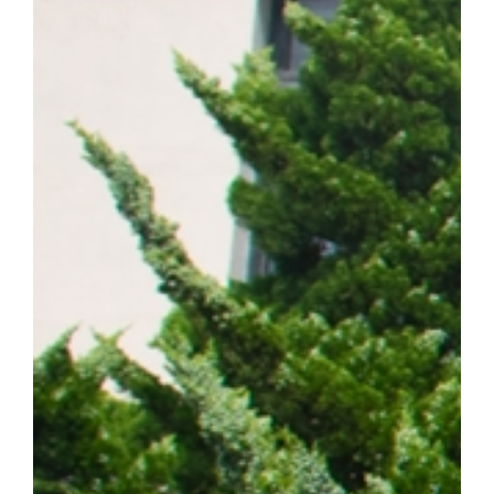
계 암 사망 원인 1위를 차지하는 대표적인 난치성 질환이다. 이 가
는 가장 흔한 유형이다. 특히 동양인 비소세포폐암 환자의 40~50%
적항암제가 주요 치료제로 활용되고 있다. ▲EGFR 돌연변이 폐암 
제시 EGFR 표적항암제는 초기 치료 효과가 뛰어나지만, 치료가
암이 재발할 수 있다는 한계가 있다. 이에 따라 내성 발생 원인을 
구의 주요 과제로 꼽혀 왔다. 연구팀은 폐암 세포 모델을 대상으로
약물 내성을 획득한 일부 암세포에서 염색체 밖 DNA인 ecDNA가 
를 통해 RAF1 유전자가 비정상적으로 증폭되며, 이러한 변화가 E
사실을 규명했다. 이어 다양한 세포 및 동물모델을 활용한 실험을 통
차단하면 기존 EGFR 표적항암제에 대한 반응성이 회복되는 것을 
ecDNA와 RAF1을 새로운 치료 표적으로 제시하고, 기존 EGF
약물 내성과 재발을 극복할 수 있는 혁신 임상 패러다임 제시했다는 점
형성에 의한 비소세포폐암의 진화와 내성 획득 과정을 체계적으로 규명
발 예측 바이오마커 발굴 그리고 정밀 의료 기반의 차세대 혁신 항암
에 기여하겠다"고 밝혔다. 한편, 이번 연구는 조정희 교수 주도로
는 국제 컨소시엄인 '난치성 내성암 극복 차세대 신약개발 글로벌 사