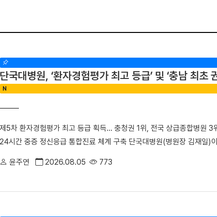
단국대병원, ‘환자경험평가 최고 등급’ 및 ‘충남 최
N
제5차 환자경험평가 최고 등급 획득… 충청권 1위, 전국 상급종합병원 3
24시간 중증 정신응급 통합진료 체계 구축 단국대병원(병원장 김재일)
3위에 오른 데 이어, 지역 내 중증 정신응급 환자를 전담하는 중추기
윤주연
2026.08.05
773
의 역할과 책임을 강화하고 있다.△ 단국대병원 전경■ “환자의 마음까
최근 건강보험심사평가원이 발표한 ‘2025년(제5차) 환자경험평가’에서 
받았다. 전국 47개 상급종합병원 중 3위, 대전·충청권 1위, 전국 376개
히 전국적으로 점수가 저조했던 ‘질환에 대한 위로와 공감’, ‘의사와 만나 이