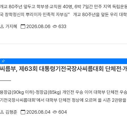
게 약물 내성이 발생하고 암이 재발할 수 있다는 한계가 있다. 이에 따라
개교 80주년 앞두고 학부생·교직원 40명, 6박 7일간 만주 지역 독립
는 것이 폐암 연구의 주요 과제로 꼽혀 왔다. 연구팀은 폐암 세포 모델
국 창학정신의 뿌리이자 민족적 자부심” 개교 80주년을 앞둔 우리 대학
결과, 약물 내성을 획득한 일부 암세포에서 염색체 밖 DNA인 ecDNA가
선생의 독립운동 발자취를 따라 만주 지역 항일투쟁 유적지를 답사하며 
통해 RAF1 유전자가 비정상적으로 증폭되며, 이러한 변화가 EGFR 
가지혜
2026.08.06
633
을 중심으로 학부생 25명과 교직원 15명 등 총 40명은 지난달 12일(일)
했다. 이어 다양한 세포 및 동물모델을 활용한 실험을 통해 RAF1의 활
하며 설립자의 독립 정신과 창학 이념을 되새겼다. 윤미선 학생처장이 인솔
표적항암제에 대한 반응성이 회복되는 것을 세계 최초로 확인했다. 조정희
연길, 삼원포, 하얼빈 등 만주 지역 주요 독립운동 유적지를 답사했다. 
치료 표적으로 제시하고, 기존 EGFR 표적항암제와의 병용치료를 통해 
뤼순관동법원전시관과 안중근 의사, 신채호 선생, 한인애국단 등 수많
혁신 임상 패러다임 제시했다는 점에서 그 의의가 매우 크다"며, "앞으로
다. 참가자들은 나라와 민족을 위해 목숨을 바친 선열들의 숭고한 희생
득 과정을 체계적으로 규명함으로써, 향후 ecDNA 기반 약물 내성 및 
씨름부, 제63회 대통령기전국장사씨름대회 단체전·
있는 뤼순관동법원전시관과 뤼순일아감옥박물관을 방문한 해외학술탐방단
세대 혁신 항암제 개발 연구를 지속해 난치성 폐암 치료 성과 향상에 기여
방단이 기념촬영을 했다. 이어 탐방단은 범정 선생 일가가 정착했던 요
도로 미국 예일대학교와 성균관대학교 연구진이 참여하는 국제 컨소시엄인
이곳은 범정 선생이 독립운동을 이어가던 시기 가족과 함께 머물렀던 삶의
단'과 '혁신신약개발연구소'에서 수행됐으며, 보스턴코리아 공동연구개발
용장급(90kg 이하)·청장급(85kg) 개인전 우승 이어 대학부 단체전 
가 어린 시절을 보낸 곳이기도 하다. 박성순 교수(사학과·석주선기념박
진행됐다.
기전국장사씨름대회’에서 대학부 단체전 정상에 오르며 올 시즌 2관왕
선생의 독립운동과 창학정신을 설명하며 설립자의 삶과 발자취를 소개했다
장흥군씨름협회가 주관한 이번 대회는 지난 17일부터 23일까지 전남 
리며 설립자의 독립 정신을 대학의 창학 이념으로 계승해 온 그의 삶과 
김형준
2026.08.04
604
차지한 데 이어, 7개 체급으로 치러진 개인전에서도 ▲1위(2명) ▲2위(
간부를 양성한 신흥무관학교 터를 방문한 해외학술탐방단 ▲ 반석현 연통
우리 대학 씨름부는 단체전 1회전에서 대구대를 4대1로 제압한 뒤, 준결
해외학술탐방단 범정 선생은 조국의 광복을 가슴에 안고 만주 땅으로 향