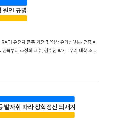
록했다. 단국대병원은 스마트 전산 시스템을 적극 도입·
성 원인 규명
로 명확하게 제공함으로써, 회진 불확실성 및 의사와
자의 질환에 대한 위로와 공감을 위해 야외정원을 함
행 캠페인 ▲교직원 중심 ‘단아한 봉사단’의 입원환자
 시스템 ▲퇴원환자 해피콜 서비스를 통해 입원 시부
RAF1 유전자 증폭 기전’및‘임상 유의성’최초 검증 ￭
 “충남지역 정신응급 환자 지킴이”… 권역정신응급의
▲ 왼쪽부터 조정희 교수, 김수진 박사 우리 대학 조정
응급의료 체계 강화를 위한 의미 있는 발걸음도 내디뎠
균관대 김훈 교수 연구팀과 함께 비소세포폐암의 분자
의료센터’로 신규 지정했다. 권역정신응급의료센터는
임상적 유의성을 세계 최초로 검증했다. 기존 난치성
정신응급 환자에게 24시간 신체·정신과적 통합진료를
연구 성과는 생화학·분자생물학 분야 세계적 권위의 국
 환자들이 신체적 응급처치와 정신과적 평가를 받기
및 표적 치료)』(2025년 IF=81.2, JCR 상위 0.2%) 온
 병원장은 “입원 치료라는 낯설고 스트레스가 많은 상
confers acquired erlotinib resistance in
 했던 전 교직원의 노력이 결실을 맺었다”며 “앞으
암 사망 원인 1위를 차지하는 대표적인 난치성 질환이다. 이 가운
통해 지역사회의 중증 환자들이 가장 안심하고 찾을 수
동 발자취 따라 창학정신 되새겨
. 특히 동양인 비소세포폐암 환자의 40~50%에서
 지정으로 충남 지역 환자들도 한 기관에서 신속하고
활용되고 있다. ▲EGFR 돌연변이 폐암 환자의 새로운
탕으로 단기관찰구역 운영을 위한 시설을 개선하고 전문
료 효과가 뛰어나지만, 치료가 지속되면 상당수 환자에