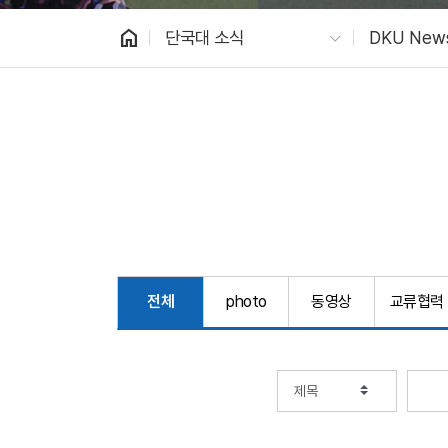
home
단국대 소식
DKU New
전체
photo
동영상
교류협력