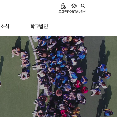
lock_person
school
search
로그인
PORTAL
검색
 소식
학교법인