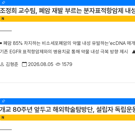
처치 관련 부작용 설명’ 등 소통 및 정보 제공 항목에서 높은 점수를 기
조정희 교수팀, 폐암 재발 부르는 분자표적항암제 내
활용해 환자들에게 회진 예상 시간과 각종 검사 및 진료 정보를 실시간으
N
만나 이야기할 기회가 적음에 따른 환자의 답답함을 크게 해소했다.△ 환
께 웃으며 걷기 행사를 진행했다. 이와 함께 ▲환자 참여형 야외정원 동
목욕 봉사 등 진심어린 정서 케어를 지속해 왔으며 ▲환자경험 상시 조사
￭ 폐암 85% 차지하는 비소세포폐암의 약물 내성 유발하는‘ecDNA 매개 
터 퇴원 후까지 전 과정에서 환자의 목소리를 세심하게 반영하고 있다.■
기존 EGFR 표적항암제와의 병용치료 통해 약물 내성 극복 방향 제시 
료센터 신규 지정 최상의 환자 중심 서비스 입증과 더불어, 지역사회의 
희 교수(의생명과학부 의생명시스템학전공)와 김수진 박사 연구팀은 성
다. 보건복지부는 지난 4일 단국대병원을 충남지역 최초 ‘권역정신응급
김형준
2026.08.05
1579
표적항암제 내성을 유발하는 새로운 분자기전을 규명하고, 폐암 치료의 
자해나 자살 시도 등으로 생명이 위험하거나 신체적 응급처치가 필요한 
폐암 치료의 한계를 극복할 수 있는 혁신 임상치료 전략을 제시한 이번 
제공하는 기관이다. 그동안 충남 지역에는 권역정신응급의료센터가 없어
제학술지 『Signal Transduction and Targeted Therapy(신호전달 
위해 여러 기관을 전전하거나 치료가 지연되는 불편을 겪어왔다. 김재일
라인판에 게재됐다. (논문명 ‘RAF1 extrachromosomal DNA amplification 
황 속에서 환자분들이 진정 필요로 하는 것을 고민하고 마음까지 보듬고자
non-small cell lung cancer cell model’) 폐암은 전 세계 
로도 따뜻한 정서적 지지와 공감은 물론, 권역정신응급의료센터 운영을 
개교 80주년 앞두고 해외학술탐방단, 설립자 독립운
데 비소세포폐암은 전체 폐암의 약 85%를 차지하는 가장 흔한 유형이다
있는 최고의 의료 환경을 만들어 가겠다”라고 밝혔다. 이번 단국대병원의
N
EGFR 유전자 돌연변이가 발견돼 EGFR 표적항암제가 주요 치료제로 
전문적인 통합 치료를 받을 수 있게 됐다. 병원 측은 정부의 지원을 바
재발 기전 규명 및 혁신 임상 전략 제시 EGFR 표적항암제는 초기 치
의료인력을 확충해 신속한 대응 체계를 갖출 예정이다.