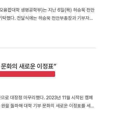
 선수들이 코트 위에서 끈끈하게 하나로 뭉쳐 포기하지
이오융합대학 생명공학부)는 지난 6일(목) 허승욱 천안
농구리그에서도 단국대의 저력을 보여주겠다”라고 밝혔
 기탁했다. 전달식에는 허승욱 천안부총장과 기부자인
 여자 농구부(감독 백지은)는 4개 대학 농구부와 맞붙은
왼쪽)가 허승욱 천안부총장에게 발전기금을 전달했다.
단 이래 최초의 남녀종별대회 우승을 일궈냈다.△ 여
 맞이했으며, 이번에 전달된 발전기금 5,400만 원을
 데 이어, 지난 2일 열린 울산대와의 최종전에서도
탁된 기금은 ‘김인호장학금’으로 향후 대학원 동물생명공
 양인예 선수(스포츠경영학과 3학년)가 20득점 5리바
이다. 김인호 교수는 “우리 대학원생들이 경제적 어
학년, 13득점)와 홍현서 선수(스포츠경영학과 2학년,
하길 바란다”며 “앞으로도 제자들이 꿈을 마음껏 펼칠
수는 여자 대학부 최우수선수(MVP)로 선정됐다. △ 양
부 문화의 새로운 이정표”
 천안부총장은 “오랜 기간 변함없는 애정으로 후학 양
전국대학농구에서 어시스트상을 수상했다. 백지은 감
은 감사를 드린다”며 “기탁해 주신 귀중한 발전기금은
 우리 선수들이 무척 자랑스럽고 대견하다”며 “선수들
로 삼겠다”고 밝혔다. 한편, 김 교수는 국내 사료 가
고 밝혔다. △ 김용만 지도교수(스포츠경영학과, 가운
 양돈 사료를 개발해 '한돈'의 세계화에 기여했으며,
 우승을 차지한 여자농구부와 기념촬영을 하고 있다.
으로 대장정 마무리했다. 2023년 11월 시작된 캠페
구 상주대회 여대부 결승에서 부산대에 73-67로 역전
억 원을 돌파해 대학 기부 문화의 새로운 이정표를 세웠
. 여자 농구팀은 두 개의 굵직한 전국대회에서 연속으로
 휴식공간을 마련하는 데 뜻을 함께했다. 캠퍼스 곳곳
시지를 더했다. 설치비를 제외한 기부금 전액은 모두