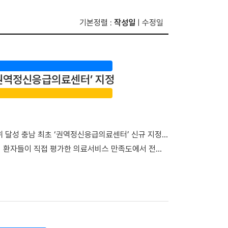
기본정렬
작성일
수정일
:
|
초 권역정신응급의료센터’ 지정
위 달성 충남 최초 ‘권역정신응급의료센터’ 신규 지정…
이 환자들이 직접 평가한 의료서비스 만족도에서 전국
관으로 새롭게 지정되며 지역을 대표하는 의료기관으로서
지 보듬다”…환자경험평가 전국 3위 달성 단국대병원은
종합점수 95.95점을 획득하며 최고 등급인 ‘1등급’을
 전체 평가 대상 기관 중에서도 종합 4위에 올랐다. 특
야기할 기회’, ‘회진시간 관련 정보 제공’, ‘투약·검사·