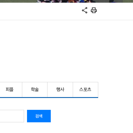
share
print
피플
학술
행사
스포츠
검색