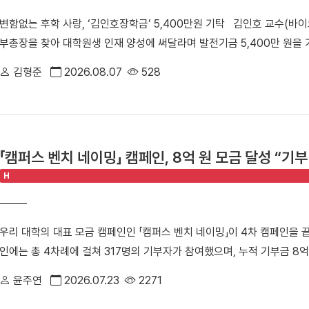
습 석승호 감독은 “핵심 선수들의 부상 이탈로 쉽지 않은 상황이었지만,
수 있는 의미 있는 해외학술탐방을 기획하고 있다.
변함없는 후학 사랑, ‘김인호장학금’ 5,400만원 기탁 김인호 교수(바
않고 뛰어준 덕분에 값진 우승을 일궈낼 수 있었다”라며 “하반기 대학
부총장을 찾아 대학원생 인재 양성에 써달라며 발전기금 5,400만 원을
다. ■ ‘3전 전승’ 여자 농구부, 2006년 창단 이후 사상 첫 종별 우승
김인호 교수, 최성희 대외협력처 부처장이 참석했다. ▲ 김인호 교수(
풀리그 경기에서 3전 전승이라는 압도적인 성적으로 2006년 농구부 창
김형준
2026.08.07
528
지난 2006년 첫발을 뗀 김인호 교수의 기부 행보는 올해로 20년째를
자 농구부 우승 기념 사진 우리 대학은 광주여대, 우석대를 차례로 격파한
포함해 모교에 기탁한 누적 기부액은 14억 8,500만 원에 달한다. 기
89-50으로 대승을 거두며 전승 우승을 완성했다. 최종전에서는 에이스
학과 학생들의 학업 장려와 연구 역량 강화를 위해 소중하게 사용될 예정
운드 7어시스트로 공수의 중심을 잡았고, 손지원 선수(스포츠경영학과 2
려움 없이 학업과 연구에만 매진해 사회에 기여하는 훌륭한 인재로 성장
11득점)가 고른 활약을 펼쳤다. 대회 내내 다재다능함을 뽐낸 양인예 선
「캠퍼스 벤치 네이밍」 캠페인, 8억 원 모금 달성 “기
수 있도록 든든한 발판이 되어주고 싶다”고 기탁 소감을 전했다. 허승욱
인예 선수는 전국남녀종별농구선수권대회에서 최우수선수상을 MBC배 
H
성과 대학 발전에 큰 헌신을 해주시는 김인호 교수님께 대학을 대표해 깊
독은 “창단 이후 첫 전국 종별대회 우승이라는 새로운 역사를 써 내려간
교수님의 뜻을 받들어 우리 학생들을 우수한 인재로 키워내는 데 밑거름으
의 땀방울과 함께 한 단계 더 도약하는 단국대 여자 농구부를 만들겠다”
공 및 동물생명공학 분야를 이끄는 세계적 석학이다. 특히 무항생제·친환경
데)와 백지은 감독(왼쪽 첫 번째)이 MBC배 전국대학농구 상주대회에서
우리 대학의 대표 모금 캠페인인 「캠퍼스 벤치 네이밍」이 4차 캠페인을 끝
2024년에는 우리 대학 첫 석학교수에 올랐다.
한편 여자 농구부는 지난 7월 15일에 열린 제42회 MBC배 전국대학농
인에는 총 4차례에 걸쳐 317명의 기부자가 참여했으며, 누적 기부금 8
승을 거두며, 5년 만에 우승 트로피를 들어 올리는 기쁨을 누린 바 있다
다. 이번 캠페인은 단국인이 기부를 통해 모교 사랑을 실천하고 학생들의
정상에 오르며 명실상부한 대학 농구 최강팀으로 자리매김했다.
윤주연
2026.07.23
2271
에 설치되는 벤치에는 기부자의 정보와 단국인을 향한 사랑과 응원의 메