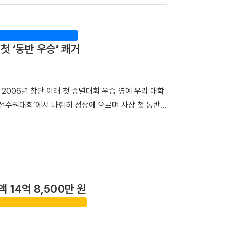
 우승 트로피를 들어 올렸다. ▲ 단체전 우승 기념사
야 했다. 심양 고궁 소북문 안에 있던 동순창사는 신
(왼쪽부터)김민건 선수, 정택한 선수 개인전에서도 우
 비밀 거점이었다. 이어 탐방단은 만주 서간도에 설
번 대회 용장급에서 우승을 차지했다. 정 선수는 올해
동했다. 이곳에서는 범정 선생이 독립운동 자금을 마
첫 ‘동반 우승’ 쾌거
달성했다. 청장급 1위를 차지한 김민건(국제스포츠전공
마련한 자금을 큰 독에 숨겨 두었다가 소만(蘇滿) 국
 대회 청장급까지 제패하며 시즌 2관왕에 올랐다. 또한
 일본군 헌병 수비대에 의해 불타 현재는 공터만 남
에 진출하며 앞으로의 활약에 대한 기대를 높였다. 이
생의 독립운동」을 주제로 특강을 진행해 큰 호응을 얻
 2006년 창단 이래 첫 종별대회 우승 영예 우리 대학
 서승호(국제스포츠전공 3학년) 선수가 3위에 나란히
 의미와 민족사학 단국대학의 홍보 방안」을 주제로 조
선수권대회’에서 나란히 정상에 오르며 사상 첫 동반
 선수들의 땀방울이 값진 결실로 이어져 매우 자랑스
학년)이 속한 팀은 「독립운동가가 세운 대학, 단국대학
로 대회 동반 MVP까지 배출하며 대학 스포츠 강자
력과 투지를 바탕으로 대학 씨름 최강자의 명예를 굳건
 ▲ 박성순 교수는 「단국대학의 창학정신과 범정 선
리치고 3년 만에 왕좌 복귀△ 남자 농구부 우승 기념 사
 일정으로 하얼빈 소피아성당을 찾아 6박 7일간 설립
국대를 81-67로 완파했다. 농구부는 2023년 우승
립운동 현장을 직접 답사하며 단국대학교의 창학정신이
들이 열띤 경기를 펼쳤다. 특히 부상에서 돌아온 신현
 민족사학이라는 역사와 전통은 우리 대학만의 가장 큰
, 3점슛 5개 포함 32득점 4리바운드 2어시스트를
. 최호진 단장은 "범정 선생의 독립운동과 애국충정
액 14억 8,500만 원
3점슛 4개를 묶어 26득점 5리바운드 9어시스트로 완
번 해외학술탐방은 민족사학 단국대학교의 정체성과 조
 훈련과 조직력을 다진 결과다. 결승전 승리의 주역이
이를 미래 세대가 계승해야 할 가치로 되새기는 뜻깊은
았다. △신현빈 선수가 최우수선수(MVP)상을 받는 모
에는 설립자의 독립정신과 창학이념을 더욱 깊이 되새길