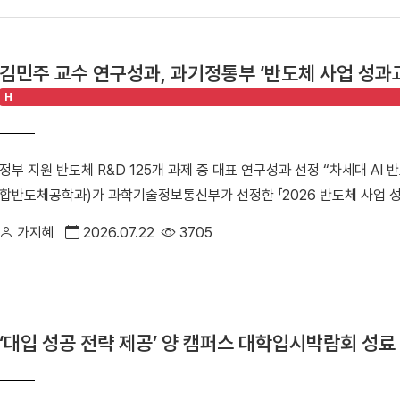
학생들의 교육환경 개선 사업에 쓰인다.△ 학생들이 벤치에 앉아 휴식을 
화를 목표로 출발한 벤치 네이밍 캠페인은 ▲1차 캠페인[2023.11.1~12.31
페인[2024.6.1~6.30/ 기부자 110명, 기부금 2억 6,010만 원] ▲3차 캠페
김민주 교수 연구성과, 과기정통부 ‘반도체 사업 성과교
원] 그리고 마지막 ▲4차 캠페인[2026. 3. 1. ~ 6. 30/ 기부자 53
H
표를 찍었다.△캠퍼스 곳곳에 설치된 기부자들의 벤치 모습 캠페인 4차에 
스 곳곳에 설치된다. 대외협력처 홈페이지 「나의 벤치 찾기」 코너에서 
을 확인할 수 있다. 이번 캠페인은 ▲동문 202명(64%) ▲교직원 72명(2
정부 지원 반도체 R&D 125개 과제 중 대표 연구성과 선정 “차세대 AI
(2.5%)이 함께했다. [※단, 대학 동문 교직원의 경우 동문에 포함] 김
합반도체공학과)가 과학기술정보통신부가 선정한 「2026 반도체 사업 성
국인을 향한 선배님들의 사랑과 응원의 마음이 담겨 있어 큰 감동을 받
김민주 교수의 연구성과인 「메모리-인-센서(Memory-in-Sensor) 컴
이어지는 만큼, 받은 사랑을 기억하며 훗날 후배들에게 다시 나눌 수 있는
가지혜
2026.07.22
3705
부가 지원하는 반도체 연구개발(R&D) 125개 과제 가운데 대표 연구
치네이밍 캠페인 예우 페이지 바로가기]△「캠퍼스 벤치 네이밍」 기부 캠
주 교수(융합반도체공학과) '2026 반도체 사업 성과교류회'는 과학
인은 소액 정기 기부 캠페인인 ‘월 만원의 단국사랑’과 함께 대학 기부 
를 공유하고 산·학·연 협력을 확대하기 위해 마련한 행사다. 올해는 지난
장했다는 데 의미를 더한다. 대외협력처는 이러한 기부 문화의 저변 확대를
R&D 및 인력양성 사업 125개 과제와 기업·연구기관 관계자 등 800
을 달성하며 80억 모금 시대를 열었다. 안순철 총장은 "캠페인은 마무
‘대입 성공 전략 제공’ 양 캠퍼스 대학입시박람회 성료
산업적 파급효과를 인정받은 13개 대표 연구성과가 선정돼 전시됐다. 
지는 앞으로도 단국인들과 함께 호흡하며 학교의 소중한 자산으로 남을 
센서가 수집한 데이터를 별도의 메모리 이동 없이 즉시 연산할 수 있는 메
화를 바탕으로 개교 80주년을 넘어 창학 100년을 준비해 나가겠다"고 
기상증착(iCVD) 기반의 상온 3D 이종접합 기술을 적용해 다양한 반도