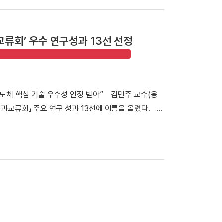
취하는 모습 안순철 총장 취임 이후 기부 문화의 일상
/ 기부자 111명, 기부금 3억 4,100만 원] ▲2차 캠
인[2025. 3. 1. ~ 6. 30/ 기부자42명/ 8천 8백만
류회’ 우수 연구성과 13선 선정
명, 1억 900만 원]의 모금 실적을 기록하며 성공적으로 마침
참여한 53명의 기부자 벤치는 오는 8월 말 양 캠퍼
▲기부자 상세정보 ▲벤치 네이밍 ▲벤치 위치 찾기 등
2.7%) ▲기업 34개 사(10.7%) ▲일반인 8명
 반도체 핵심 기술 우수성 인정 받아” 김민주 교수(융
주성 군(영미인문학과 3학년)은 “캠퍼스 곳곳의 벤치에 단
과교류회」 주요 연구 성과 13선에 이름을 올렸다.
았다”라며 “소중한 기부가 학생들의 교육환경 개선으로
퓨팅 구현 및 검증을 위한 상온 3D 이종접합 기술」은 정
 단국인이 되고 싶다” 라고 밝혔다. [☞대외협력처 벤
성과로 선정돼 기술력과 우수성을 인정받았다. ▲ 김민
페인은 국내 대학의 모범 사례로 기록됐다. 이번 캠페
기술정보통신부가 지원하는 반도체 연구개발 사업의 성과
문화를 고액 기부자 중심에서 모두가 참여하는 기부로 확
 13일부터 14일까지 부산에서 개최됐으며, 반도체
 바탕으로 2025학년도 발전기금 모금액 79.6억 원
여 명이 참석했다. 성과전시관에는 연구성과의 우수성과
리되지만, 캠퍼스 곳곳에 남겨진 기부자들의 따뜻한 메시
김민주 교수는 센서와 메모리를 하나의 구조로 집적해
것"이라며 "이번 캠페인으로 확인한 참여와 나눔의 문
모리-인-센서(MiS) 기술을 개발하고 있다. 특히 화학
밝혔다. 한편, 우리 대학은 기부자들의 뜻에 발맞춰 학
체 소자를 손상 없이 3차원으로 집적할 수 있는 원천기