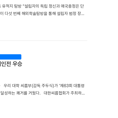
 내성 발생 원인을 규명하고 새로운 치료 전략을 개발하
운동 유적지 탐방 “설립자의 독립 정신과 애국충정은 단
을 대상으로 대단위 전장유전체와 전사체를 통합 분석한
이 다섯 번째 해외학술탐방을 통해 설립자 범정 장형
 새롭게 형성되는 것을 확인했다. 또한 이 ecDNA를
창학정신의 뿌리를 되새겼다. 최호진 단장(비서실장)
표적항암제 내성을 유발하는 핵심 원인이라는 사실을 규명
부터 18일(토)까지 6박 7일간 중국 만주 일대를 답사
성을 억제하거나 ecDNA 형성을 차단하면 기존 EGFR
한 탐방단은 다롄, 안동(오룡배), 이도백하, 용정,
 교수는 "이번 연구는 ecDNA와 RAF1을 새로운
첫 일정으로 탐방단은 한·중 독립운동가들의 재판이 열린
폐암의 주요 난제인 약물 내성과 재발을 극복할 수 있는
은 독립운동가들이 순국한 뤼순일아감옥박물관을 방문했
 ecDNA 형성에 의한 비소세포폐암의 진화와 내성 획
정신을 기리며 독립운동의 의미를 되새겼다. ▲ 뤼순에
재발 예측 바이오마커 발굴 그리고 정밀 의료 기반의 차
개인전 우승
 ▲ 용정에 위치한 명동학교를 방문한 해외학술탐
하겠다"고 밝혔다. 한편, 이번 연구는 조정희 교수 주
녕성 안동시 오룡배 소학교와 오룡배역 옛터를 찾았다.
 '난치성 내성암 극복 차세대 신약개발 글로벌 사업
 터전으로, 훗날 우리 대학을 이끈 중재 장충식 박사
사업과 천안시 및 충청남도 지원사업의 지원을 받아
우승 우리 대학 씨름부(감독 주두식)가 ‘제63회 대통령
물관장)는 오룡배 소학교 옛터에서 탐방단에게 범정
을 달성하는 쾌거를 거뒀다. 대한씨름협회가 주최하고
. 참가자들은 올해 영면한 중재 장충식 박사를 떠올
장흥실내체육관에서 열렸다. 우리 대학은 단체전 우승을
헌신을 되새겼다. ▲ 조선의용대와 한국광복군의 주요
1명) ▲3위(1명)를 배출하며 뛰어난 기량을 입증했다.
산진에 있는 범정 선생이 운영하던 정미소 터를 찾은
승에서 강호 동아대와 치열한 접전 끝에 4대3으로 결
하는 청년들을 무사히 독립운동 기지로 안내하는 역