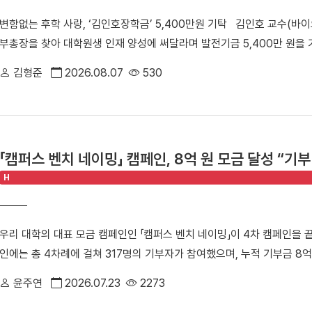
습 석승호 감독은 “핵심 선수들의 부상 이탈로 쉽지 않은 상황이었지만,
수 있는 의미 있는 해외학술탐방을 기획하고 있다.
변함없는 후학 사랑, ‘김인호장학금’ 5,400만원 기탁 김인호 교수(바
않고 뛰어준 덕분에 값진 우승을 일궈낼 수 있었다”라며 “하반기 대학
부총장을 찾아 대학원생 인재 양성에 써달라며 발전기금 5,400만 원을
다. ■ ‘3전 전승’ 여자 농구부, 2006년 창단 이후 사상 첫 종별 우승
김인호 교수, 최성희 대외협력처 부처장이 참석했다. ▲ 김인호 교수(
풀리그 경기에서 3전 전승이라는 압도적인 성적으로 2006년 농구부 창
김형준
2026.08.07
530
지난 2006년 첫발을 뗀 김인호 교수의 기부 행보는 올해로 20년째를
자 농구부 우승 기념 사진 우리 대학은 광주여대, 우석대를 차례로 격파한
포함해 모교에 기탁한 누적 기부액은 14억 8,500만 원에 달한다. 기
89-50으로 대승을 거두며 전승 우승을 완성했다. 최종전에서는 에이스
학과 학생들의 학업 장려와 연구 역량 강화를 위해 소중하게 사용될 예정
운드 7어시스트로 공수의 중심을 잡았고, 손지원 선수(스포츠경영학과 2
려움 없이 학업과 연구에만 매진해 사회에 기여하는 훌륭한 인재로 성장
11득점)가 고른 활약을 펼쳤다. 대회 내내 다재다능함을 뽐낸 양인예 선
「캠퍼스 벤치 네이밍」 캠페인, 8억 원 모금 달성 “기
수 있도록 든든한 발판이 되어주고 싶다”고 기탁 소감을 전했다. 허승욱
인예 선수는 전국남녀종별농구선수권대회에서 최우수선수상을 MBC배 
H
성과 대학 발전에 큰 헌신을 해주시는 김인호 교수님께 대학을 대표해 깊
독은 “창단 이후 첫 전국 종별대회 우승이라는 새로운 역사를 써 내려간
교수님의 뜻을 받들어 우리 학생들을 우수한 인재로 키워내는 데 밑거름으
의 땀방울과 함께 한 단계 더 도약하는 단국대 여자 농구부를 만들겠다”
공 및 동물생명공학 분야를 이끄는 세계적 석학이다. 특히 무항생제·친환경
데)와 백지은 감독(왼쪽 첫 번째)이 MBC배 전국대학농구 상주대회에서
우리 대학의 대표 모금 캠페인인 「캠퍼스 벤치 네이밍」이 4차 캠페인을 끝
2024년에는 우리 대학 첫 석학교수에 올랐다.
한편 여자 농구부는 지난 7월 15일에 열린 제42회 MBC배 전국대학농
인에는 총 4차례에 걸쳐 317명의 기부자가 참여했으며, 누적 기부금 8
승을 거두며, 5년 만에 우승 트로피를 들어 올리는 기쁨을 누린 바 있다
다. 이번 캠페인은 단국인이 기부를 통해 모교 사랑을 실천하고 학생들의
정상에 오르며 명실상부한 대학 농구 최강팀으로 자리매김했다.
윤주연
2026.07.23
2273
에 설치되는 벤치에는 기부자의 정보와 단국인을 향한 사랑과 응원의 메