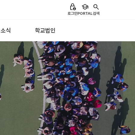
lock_person
school
search
로그인
PORTAL
검색
 소식
학교법인