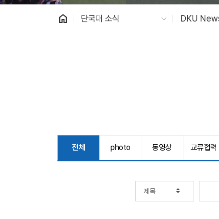
home
단국대 소식
DKU New
전체
photo
동영상
교류협력