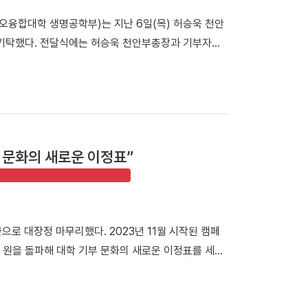
 선수들이 코트 위에서 끈끈하게 하나로 뭉쳐 포기하지
이오융합대학 생명공학부)는 지난 6일(목) 허승욱 천안
농구리그에서도 단국대의 저력을 보여주겠다”라고 밝혔
 기탁했다. 전달식에는 허승욱 천안부총장과 기부자인
 여자 농구부(감독 백지은)는 4개 대학 농구부와 맞붙은
왼쪽)가 허승욱 천안부총장에게 발전기금을 전달했다.
단 이래 최초의 남녀종별대회 우승을 일궈냈다.△ 여
 맞이했으며, 이번에 전달된 발전기금 5,400만 원을
 데 이어, 지난 2일 열린 울산대와의 최종전에서도
탁된 기금은 ‘김인호장학금’으로 향후 대학원 동물생명공
 양인예 선수(스포츠경영학과 3학년)가 20득점 5리바
이다. 김인호 교수는 “우리 대학원생들이 경제적 어
학년, 13득점)와 홍현서 선수(스포츠경영학과 2학년,
하길 바란다”며 “앞으로도 제자들이 꿈을 마음껏 펼칠
수는 여자 대학부 최우수선수(MVP)로 선정됐다. △ 양
부 문화의 새로운 이정표”
 천안부총장은 “오랜 기간 변함없는 애정으로 후학 양
전국대학농구에서 어시스트상을 수상했다. 백지은 감
은 감사를 드린다”며 “기탁해 주신 귀중한 발전기금은
 우리 선수들이 무척 자랑스럽고 대견하다”며 “선수들
로 삼겠다”고 밝혔다. 한편, 김 교수는 국내 사료 가
고 밝혔다. △ 김용만 지도교수(스포츠경영학과, 가운
 양돈 사료를 개발해 '한돈'의 세계화에 기여했으며,
 우승을 차지한 여자농구부와 기념촬영을 하고 있다.
으로 대장정 마무리했다. 2023년 11월 시작된 캠페
구 상주대회 여대부 결승에서 부산대에 73-67로 역전
억 원을 돌파해 대학 기부 문화의 새로운 이정표를 세웠
. 여자 농구팀은 두 개의 굵직한 전국대회에서 연속으로
 휴식공간을 마련하는 데 뜻을 함께했다. 캠퍼스 곳곳
시지를 더했다. 설치비를 제외한 기부금 전액은 모두