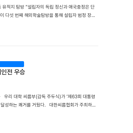
 내성 발생 원인을 규명하고 새로운 치료 전략을 개발하
운동 유적지 탐방 “설립자의 독립 정신과 애국충정은 단
을 대상으로 대단위 전장유전체와 전사체를 통합 분석한
이 다섯 번째 해외학술탐방을 통해 설립자 범정 장형
 새롭게 형성되는 것을 확인했다. 또한 이 ecDNA를
창학정신의 뿌리를 되새겼다. 최호진 단장(비서실장)
표적항암제 내성을 유발하는 핵심 원인이라는 사실을 규명
부터 18일(토)까지 6박 7일간 중국 만주 일대를 답사
성을 억제하거나 ecDNA 형성을 차단하면 기존 EGFR
한 탐방단은 다롄, 안동(오룡배), 이도백하, 용정,
 교수는 "이번 연구는 ecDNA와 RAF1을 새로운
첫 일정으로 탐방단은 한·중 독립운동가들의 재판이 열린
폐암의 주요 난제인 약물 내성과 재발을 극복할 수 있는
은 독립운동가들이 순국한 뤼순일아감옥박물관을 방문했
 ecDNA 형성에 의한 비소세포폐암의 진화와 내성 획
정신을 기리며 독립운동의 의미를 되새겼다. ▲ 뤼순에
재발 예측 바이오마커 발굴 그리고 정밀 의료 기반의 차
개인전 우승
 ▲ 용정에 위치한 명동학교를 방문한 해외학술탐
하겠다"고 밝혔다. 한편, 이번 연구는 조정희 교수 주
녕성 안동시 오룡배 소학교와 오룡배역 옛터를 찾았다.
 '난치성 내성암 극복 차세대 신약개발 글로벌 사업
 터전으로, 훗날 우리 대학을 이끈 중재 장충식 박사
사업과 천안시 및 충청남도 지원사업의 지원을 받아
우승 우리 대학 씨름부(감독 주두식)가 ‘제63회 대통령
물관장)는 오룡배 소학교 옛터에서 탐방단에게 범정
을 달성하는 쾌거를 거뒀다. 대한씨름협회가 주최하고
. 참가자들은 올해 영면한 중재 장충식 박사를 떠올
장흥실내체육관에서 열렸다. 우리 대학은 단체전 우승을
헌신을 되새겼다. ▲ 조선의용대와 한국광복군의 주요
1명) ▲3위(1명)를 배출하며 뛰어난 기량을 입증했다.
산진에 있는 범정 선생이 운영하던 정미소 터를 찾은
승에서 강호 동아대와 치열한 접전 끝에 4대3으로 결
하는 청년들을 무사히 독립운동 기지로 안내하는 역