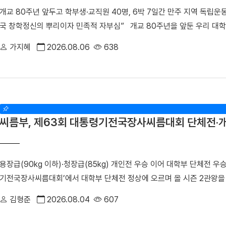
게 약물 내성이 발생하고 암이 재발할 수 있다는 한계가 있다. 이에 따라
개교 80주년 앞두고 학부생·교직원 40명, 6박 7일간 만주 지역 독립
는 것이 폐암 연구의 주요 과제로 꼽혀 왔다. 연구팀은 폐암 세포 모델
국 창학정신의 뿌리이자 민족적 자부심” 개교 80주년을 앞둔 우리 대학
결과, 약물 내성을 획득한 일부 암세포에서 염색체 밖 DNA인 ecDNA가
선생의 독립운동 발자취를 따라 만주 지역 항일투쟁 유적지를 답사하며 
통해 RAF1 유전자가 비정상적으로 증폭되며, 이러한 변화가 EGFR 
가지혜
2026.08.06
638
을 중심으로 학부생 25명과 교직원 15명 등 총 40명은 지난달 12일(일)
했다. 이어 다양한 세포 및 동물모델을 활용한 실험을 통해 RAF1의 활
하며 설립자의 독립 정신과 창학 이념을 되새겼다. 윤미선 학생처장이 인솔
표적항암제에 대한 반응성이 회복되는 것을 세계 최초로 확인했다. 조정희
연길, 삼원포, 하얼빈 등 만주 지역 주요 독립운동 유적지를 답사했다. 
치료 표적으로 제시하고, 기존 EGFR 표적항암제와의 병용치료를 통해 
뤼순관동법원전시관과 안중근 의사, 신채호 선생, 한인애국단 등 수많
혁신 임상 패러다임 제시했다는 점에서 그 의의가 매우 크다"며, "앞으로
다. 참가자들은 나라와 민족을 위해 목숨을 바친 선열들의 숭고한 희생
득 과정을 체계적으로 규명함으로써, 향후 ecDNA 기반 약물 내성 및 
씨름부, 제63회 대통령기전국장사씨름대회 단체전·
있는 뤼순관동법원전시관과 뤼순일아감옥박물관을 방문한 해외학술탐방단
세대 혁신 항암제 개발 연구를 지속해 난치성 폐암 치료 성과 향상에 기여
방단이 기념촬영을 했다. 이어 탐방단은 범정 선생 일가가 정착했던 요
도로 미국 예일대학교와 성균관대학교 연구진이 참여하는 국제 컨소시엄인
이곳은 범정 선생이 독립운동을 이어가던 시기 가족과 함께 머물렀던 삶의
단'과 '혁신신약개발연구소'에서 수행됐으며, 보스턴코리아 공동연구개발
용장급(90kg 이하)·청장급(85kg) 개인전 우승 이어 대학부 단체전 
가 어린 시절을 보낸 곳이기도 하다. 박성순 교수(사학과·석주선기념박
진행됐다.
기전국장사씨름대회’에서 대학부 단체전 정상에 오르며 올 시즌 2관왕
선생의 독립운동과 창학정신을 설명하며 설립자의 삶과 발자취를 소개했다
장흥군씨름협회가 주관한 이번 대회는 지난 17일부터 23일까지 전남 
리며 설립자의 독립 정신을 대학의 창학 이념으로 계승해 온 그의 삶과 
김형준
2026.08.04
607
차지한 데 이어, 7개 체급으로 치러진 개인전에서도 ▲1위(2명) ▲2위(
간부를 양성한 신흥무관학교 터를 방문한 해외학술탐방단 ▲ 반석현 연통
우리 대학 씨름부는 단체전 1회전에서 대구대를 4대1로 제압한 뒤, 준결
해외학술탐방단 범정 선생은 조국의 광복을 가슴에 안고 만주 땅으로 향