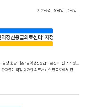
기본정렬
작성일
수정일
:
|
초 권역정신응급의료센터’ 지정
위 달성 충남 최초 ‘권역정신응급의료센터’ 신규 지정…
이 환자들이 직접 평가한 의료서비스 만족도에서 전국
관으로 새롭게 지정되며 지역을 대표하는 의료기관으로서
지 보듬다”…환자경험평가 전국 3위 달성 단국대병원은
종합점수 95.95점을 획득하며 최고 등급인 ‘1등급’을
 전체 평가 대상 기관 중에서도 종합 4위에 올랐다. 특
야기할 기회’, ‘회진시간 관련 정보 제공’, ‘투약·검사·