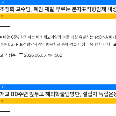
처치 관련 부작용 설명’ 등 소통 및 정보 제공 항목에서 높은 점수를 기
조정희 교수팀, 폐암 재발 부르는 분자표적항암제 내
활용해 환자들에게 회진 예상 시간과 각종 검사 및 진료 정보를 실시간으
N
만나 이야기할 기회가 적음에 따른 환자의 답답함을 크게 해소했다.△ 환
께 웃으며 걷기 행사를 진행했다. 이와 함께 ▲환자 참여형 야외정원 동
목욕 봉사 등 진심어린 정서 케어를 지속해 왔으며 ▲환자경험 상시 조사
￭ 폐암 85% 차지하는 비소세포폐암의 약물 내성 유발하는‘ecDNA 매개 
터 퇴원 후까지 전 과정에서 환자의 목소리를 세심하게 반영하고 있다.■
기존 EGFR 표적항암제와의 병용치료 통해 약물 내성 극복 방향 제시 
료센터 신규 지정 최상의 환자 중심 서비스 입증과 더불어, 지역사회의 
희 교수(의생명과학부 의생명시스템학전공)와 김수진 박사 연구팀은 성
다. 보건복지부는 지난 4일 단국대병원을 충남지역 최초 ‘권역정신응급
김형준
2026.08.05
1582
표적항암제 내성을 유발하는 새로운 분자기전을 규명하고, 폐암 치료의 
자해나 자살 시도 등으로 생명이 위험하거나 신체적 응급처치가 필요한 
폐암 치료의 한계를 극복할 수 있는 혁신 임상치료 전략을 제시한 이번 
제공하는 기관이다. 그동안 충남 지역에는 권역정신응급의료센터가 없어
제학술지 『Signal Transduction and Targeted Therapy(신호전달 
위해 여러 기관을 전전하거나 치료가 지연되는 불편을 겪어왔다. 김재일
라인판에 게재됐다. (논문명 ‘RAF1 extrachromosomal DNA amplification 
황 속에서 환자분들이 진정 필요로 하는 것을 고민하고 마음까지 보듬고자
non-small cell lung cancer cell model’) 폐암은 전 세계 
로도 따뜻한 정서적 지지와 공감은 물론, 권역정신응급의료센터 운영을 
개교 80주년 앞두고 해외학술탐방단, 설립자 독립운
데 비소세포폐암은 전체 폐암의 약 85%를 차지하는 가장 흔한 유형이다
있는 최고의 의료 환경을 만들어 가겠다”라고 밝혔다. 이번 단국대병원의
N
EGFR 유전자 돌연변이가 발견돼 EGFR 표적항암제가 주요 치료제로 
전문적인 통합 치료를 받을 수 있게 됐다. 병원 측은 정부의 지원을 바
재발 기전 규명 및 혁신 임상 전략 제시 EGFR 표적항암제는 초기 치
의료인력을 확충해 신속한 대응 체계를 갖출 예정이다.