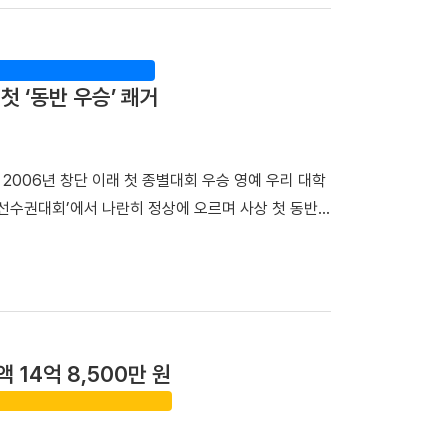
 우승 트로피를 들어 올렸다. ▲ 단체전 우승 기념사
야 했다. 심양 고궁 소북문 안에 있던 동순창사는 신
(왼쪽부터)김민건 선수, 정택한 선수 개인전에서도 우
 비밀 거점이었다. 이어 탐방단은 만주 서간도에 설
번 대회 용장급에서 우승을 차지했다. 정 선수는 올해
동했다. 이곳에서는 범정 선생이 독립운동 자금을 마
첫 ‘동반 우승’ 쾌거
달성했다. 청장급 1위를 차지한 김민건(국제스포츠전공
마련한 자금을 큰 독에 숨겨 두었다가 소만(蘇滿) 국
 대회 청장급까지 제패하며 시즌 2관왕에 올랐다. 또한
 일본군 헌병 수비대에 의해 불타 현재는 공터만 남
에 진출하며 앞으로의 활약에 대한 기대를 높였다. 이
생의 독립운동」을 주제로 특강을 진행해 큰 호응을 얻
 2006년 창단 이래 첫 종별대회 우승 영예 우리 대학
 서승호(국제스포츠전공 3학년) 선수가 3위에 나란히
 의미와 민족사학 단국대학의 홍보 방안」을 주제로 조
선수권대회’에서 나란히 정상에 오르며 사상 첫 동반
 선수들의 땀방울이 값진 결실로 이어져 매우 자랑스
학년)이 속한 팀은 「독립운동가가 세운 대학, 단국대학
로 대회 동반 MVP까지 배출하며 대학 스포츠 강자
력과 투지를 바탕으로 대학 씨름 최강자의 명예를 굳건
 ▲ 박성순 교수는 「단국대학의 창학정신과 범정 선
리치고 3년 만에 왕좌 복귀△ 남자 농구부 우승 기념 사
 일정으로 하얼빈 소피아성당을 찾아 6박 7일간 설립
국대를 81-67로 완파했다. 농구부는 2023년 우승
립운동 현장을 직접 답사하며 단국대학교의 창학정신이
들이 열띤 경기를 펼쳤다. 특히 부상에서 돌아온 신현
 민족사학이라는 역사와 전통은 우리 대학만의 가장 큰
, 3점슛 5개 포함 32득점 4리바운드 2어시스트를
. 최호진 단장은 "범정 선생의 독립운동과 애국충정
액 14억 8,500만 원
3점슛 4개를 묶어 26득점 5리바운드 9어시스트로 완
번 해외학술탐방은 민족사학 단국대학교의 정체성과 조
 훈련과 조직력을 다진 결과다. 결승전 승리의 주역이
이를 미래 세대가 계승해야 할 가치로 되새기는 뜻깊은
았다. △신현빈 선수가 최우수선수(MVP)상을 받는 모
에는 설립자의 독립정신과 창학이념을 더욱 깊이 되새길