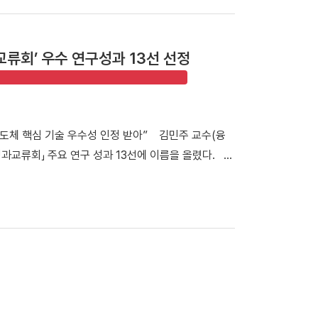
취하는 모습 안순철 총장 취임 이후 기부 문화의 일상
/ 기부자 111명, 기부금 3억 4,100만 원] ▲2차 캠
인[2025. 3. 1. ~ 6. 30/ 기부자42명/ 8천 8백만
류회’ 우수 연구성과 13선 선정
명, 1억 900만 원]의 모금 실적을 기록하며 성공적으로 마침
참여한 53명의 기부자 벤치는 오는 8월 말 양 캠퍼
▲기부자 상세정보 ▲벤치 네이밍 ▲벤치 위치 찾기 등
2.7%) ▲기업 34개 사(10.7%) ▲일반인 8명
 반도체 핵심 기술 우수성 인정 받아” 김민주 교수(융
주성 군(영미인문학과 3학년)은 “캠퍼스 곳곳의 벤치에 단
과교류회」 주요 연구 성과 13선에 이름을 올렸다.
았다”라며 “소중한 기부가 학생들의 교육환경 개선으로
퓨팅 구현 및 검증을 위한 상온 3D 이종접합 기술」은 정
 단국인이 되고 싶다” 라고 밝혔다. [☞대외협력처 벤
성과로 선정돼 기술력과 우수성을 인정받았다. ▲ 김민
페인은 국내 대학의 모범 사례로 기록됐다. 이번 캠페
기술정보통신부가 지원하는 반도체 연구개발 사업의 성과
문화를 고액 기부자 중심에서 모두가 참여하는 기부로 확
 13일부터 14일까지 부산에서 개최됐으며, 반도체
 바탕으로 2025학년도 발전기금 모금액 79.6억 원
여 명이 참석했다. 성과전시관에는 연구성과의 우수성과
리되지만, 캠퍼스 곳곳에 남겨진 기부자들의 따뜻한 메시
김민주 교수는 센서와 메모리를 하나의 구조로 집적해
것"이라며 "이번 캠페인으로 확인한 참여와 나눔의 문
모리-인-센서(MiS) 기술을 개발하고 있다. 특히 화학
밝혔다. 한편, 우리 대학은 기부자들의 뜻에 발맞춰 학
체 소자를 손상 없이 3차원으로 집적할 수 있는 원천기