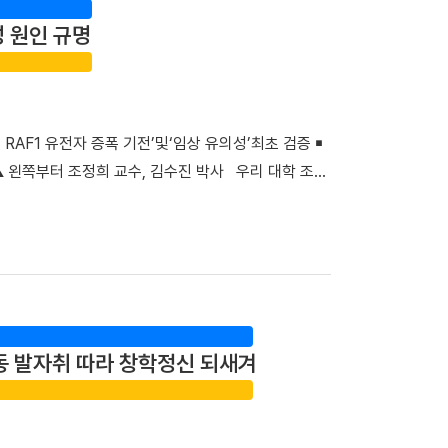
록했다. 단국대병원은 스마트 전산 시스템을 적극 도입·
성 원인 규명
로 명확하게 제공함으로써, 회진 불확실성 및 의사와
자의 질환에 대한 위로와 공감을 위해 야외정원을 함
행 캠페인 ▲교직원 중심 ‘단아한 봉사단’의 입원환자
 시스템 ▲퇴원환자 해피콜 서비스를 통해 입원 시부
RAF1 유전자 증폭 기전’및‘임상 유의성’최초 검증 ￭
 “충남지역 정신응급 환자 지킴이”… 권역정신응급의
▲ 왼쪽부터 조정희 교수, 김수진 박사 우리 대학 조정
응급의료 체계 강화를 위한 의미 있는 발걸음도 내디뎠
균관대 김훈 교수 연구팀과 함께 비소세포폐암의 분자
의료센터’로 신규 지정했다. 권역정신응급의료센터는
임상적 유의성을 세계 최초로 검증했다. 기존 난치성
정신응급 환자에게 24시간 신체·정신과적 통합진료를
연구 성과는 생화학·분자생물학 분야 세계적 권위의 국
 환자들이 신체적 응급처치와 정신과적 평가를 받기
및 표적 치료)』(2025년 IF=81.2, JCR 상위 0.2%) 온
 병원장은 “입원 치료라는 낯설고 스트레스가 많은 상
confers acquired erlotinib resistance in
 했던 전 교직원의 노력이 결실을 맺었다”며 “앞으
암 사망 원인 1위를 차지하는 대표적인 난치성 질환이다. 이 가운
통해 지역사회의 중증 환자들이 가장 안심하고 찾을 수
동 발자취 따라 창학정신 되새겨
. 특히 동양인 비소세포폐암 환자의 40~50%에서
 지정으로 충남 지역 환자들도 한 기관에서 신속하고
활용되고 있다. ▲EGFR 돌연변이 폐암 환자의 새로운
탕으로 단기관찰구역 운영을 위한 시설을 개선하고 전문
료 효과가 뛰어나지만, 치료가 지속되면 상당수 환자에