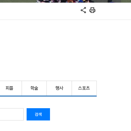
share
print
피플
학술
행사
스포츠
검색