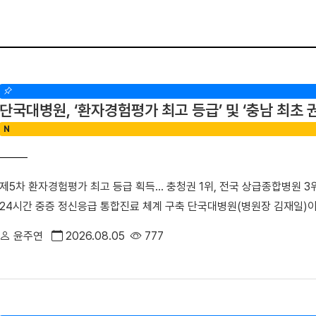
단국대병원, ‘환자경험평가 최고 등급’ 및 ‘충남 최
N
제5차 환자경험평가 최고 등급 획득… 충청권 1위, 전국 상급종합병원 3
24시간 중증 정신응급 통합진료 체계 구축 단국대병원(병원장 김재일)
3위에 오른 데 이어, 지역 내 중증 정신응급 환자를 전담하는 중추기
윤주연
2026.08.05
777
의 역할과 책임을 강화하고 있다.△ 단국대병원 전경■ “환자의 마음까
최근 건강보험심사평가원이 발표한 ‘2025년(제5차) 환자경험평가’에서 
받았다. 전국 47개 상급종합병원 중 3위, 대전·충청권 1위, 전국 376개
히 전국적으로 점수가 저조했던 ‘질환에 대한 위로와 공감’, ‘의사와 만나 이