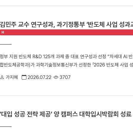
학생들의 교육환경 개선 사업에 쓰인다.△ 학생들이 벤치에 앉아 휴식을 
화를 목표로 출발한 벤치 네이밍 캠페인은 ▲1차 캠페인[2023.11.1~12.31
페인[2024.6.1~6.30/ 기부자 110명, 기부금 2억 6,010만 원] ▲3차 캠페
김민주 교수 연구성과, 과기정통부 ‘반도체 사업 성과교
원] 그리고 마지막 ▲4차 캠페인[2026. 3. 1. ~ 6. 30/ 기부자 53
H
표를 찍었다.△캠퍼스 곳곳에 설치된 기부자들의 벤치 모습 캠페인 4차에 
스 곳곳에 설치된다. 대외협력처 홈페이지 「나의 벤치 찾기」 코너에서 
을 확인할 수 있다. 이번 캠페인은 ▲동문 202명(64%) ▲교직원 72명(2
정부 지원 반도체 R&D 125개 과제 중 대표 연구성과 선정 “차세대 AI
(2.5%)이 함께했다. [※단, 대학 동문 교직원의 경우 동문에 포함] 김
합반도체공학과)가 과학기술정보통신부가 선정한 「2026 반도체 사업 성
국인을 향한 선배님들의 사랑과 응원의 마음이 담겨 있어 큰 감동을 받
김민주 교수의 연구성과인 「메모리-인-센서(Memory-in-Sensor) 컴
이어지는 만큼, 받은 사랑을 기억하며 훗날 후배들에게 다시 나눌 수 있는
가지혜
2026.07.22
3707
부가 지원하는 반도체 연구개발(R&D) 125개 과제 가운데 대표 연구
치네이밍 캠페인 예우 페이지 바로가기]△「캠퍼스 벤치 네이밍」 기부 캠
주 교수(융합반도체공학과) '2026 반도체 사업 성과교류회'는 과학
인은 소액 정기 기부 캠페인인 ‘월 만원의 단국사랑’과 함께 대학 기부 
를 공유하고 산·학·연 협력을 확대하기 위해 마련한 행사다. 올해는 지난
장했다는 데 의미를 더한다. 대외협력처는 이러한 기부 문화의 저변 확대를
R&D 및 인력양성 사업 125개 과제와 기업·연구기관 관계자 등 800
을 달성하며 80억 모금 시대를 열었다. 안순철 총장은 "캠페인은 마무
‘대입 성공 전략 제공’ 양 캠퍼스 대학입시박람회 성료
산업적 파급효과를 인정받은 13개 대표 연구성과가 선정돼 전시됐다. 
지는 앞으로도 단국인들과 함께 호흡하며 학교의 소중한 자산으로 남을 
센서가 수집한 데이터를 별도의 메모리 이동 없이 즉시 연산할 수 있는 메
화를 바탕으로 개교 80주년을 넘어 창학 100년을 준비해 나가겠다"고 
기상증착(iCVD) 기반의 상온 3D 이종접합 기술을 적용해 다양한 반도