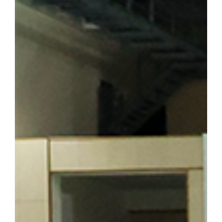
이어가던 시기 가족과 함께 머물렀던 삶의 터전으로, 훗날 우리 대학
기도 하다. 박성순 교수(사학과·석주선기념박물관장)는 오룡배 
창학정신을 설명하며 설립자의 삶과 발자취를 소개했다. 참가자들은
의 독립 정신을 대학의 창학 이념으로 계승해 온 그의 삶과 헌신을
를 양성한 신흥무관학교 터를 방문한 해외학술탐방단 ▲ 반석현 연
찾은 해외학술탐방단 범정 선생은 조국의 광복을 가슴에 안고 만주
안내하는 역할도 맡았다. 신흥무관학교로 향하는 청년들은 서울‧평양‧
있던 동순창사는 신흥무관학교로 향하는 청년들을 범정 선생이 일제
탐방단은 만주 서간도에 설립된 최초의 독립군 양성기관인 신흥무관
는 범정 선생이 독립운동 자금을 마련하기 위해 운영했던 정미소 터
금을 큰 독에 숨겨 두었다가 소만(蘇滿) 국경에서 무기를 구입하는
일본군 헌병 수비대에 의해 불타 현재는 공터만 남아 있다. 탐방 
정 선생의 독립운동」을 주제로 특강을 진행해 큰 호응을 얻었다. 
답사의 현재적 의미와 민족사학 단국대학의 홍보 방안」을 주제로 조
군(전자전기공학부 2학년)이 속한 팀은 「독립운동가가 세운 대학,
발표해 최우수상을 수상했다. ▲ 박성순 교수는 「단국대학의 창학정