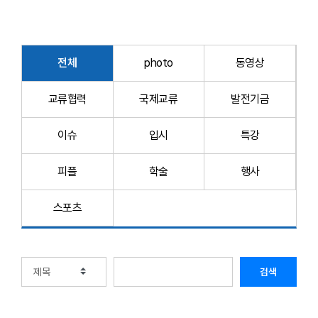
전체
photo
동영상
교류협력
국제교류
발전기금
이슈
입시
특강
피플
학술
행사
스포츠
검색