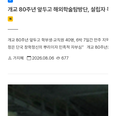
개교 80주년 앞두고 해외학술탐방단, 설립자 독
N
개교 80주년 앞두고 학부생·교직원 40명, 6박 7일간 만주 지역 
정은 단국 창학정신의 뿌리이자 민족적 자부심” 개교 80주년을 앞
립자 범정 장형 선생의 독립운동 발자취를 따라 만주 지역 항일투
가지혜
2026.08.06
677
최호진 단장(비서실장)을 중심으로 학부생 25명과 교직원 15명 등 총
박 7일간 중국 만주 일대를 답사하며 설립자의 독립 정신과 창학 
은 다롄, 안동(오룡배), 이도백하, 용정, 연길, 삼원포, 하얼빈 등 
으로 탐방단은 한·중 독립운동가들의 재판이 열린 뤼순관동법원전시관
많은 독립운동가들이 순국한 뤼순일아감옥박물관을 방문했다. 참가
숭고한 희생정신을 기리며 독립운동의 의미를 되새겼다. ▲ 뤼순
을 방문한 해외학술탐방단 ▲ 용정에 위치한 명동학교를 방문한 
범정 선생 일가가 정착했던 요녕성 안동시 오룡배 소학교와 오룡배역