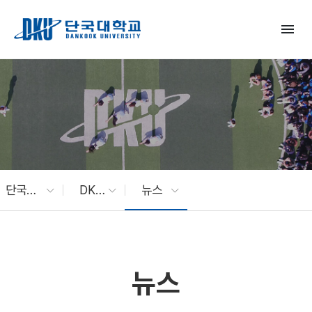
Skip to Main Content
menu
단국대 소식
DKU News
뉴스
뉴스