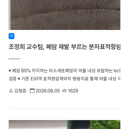
조정희 교수팀, 폐암 재발 부르는 분자표적항암제
￭ 폐암 85% 차지하는 비소세포폐암의 약물 내성 유발하는‘ecDNA 
검증 ￭ 기존 EGFR 표적항암제와의 병용치료 통해 약물 내성 극복
우리 대학 조정희 교수(의생명과학부 의생명시스템학전공)와 김수진
김형준
2026.08.05
1629
께 비소세포폐암의 분자표적항암제 내성을 유발하는 새로운 분자기전
최초로 검증했다. 기존 난치성 폐암 치료의 한계를 극복할 수 있는
화학·분자생물학 분야 세계적 권위의 국제학술지 『Signal Transducti
치료)』(2025년 IF=81.2, JCR 상위 0.2%) 온라인판에 게재됐다. (
amplification confers acquired erlotinib resistance in non