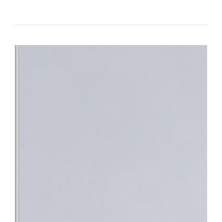
대표하는 의료기관으로서의 역할과 책임을 강화하고 있다.△ 단국대
평가 전국 3위 달성 단국대병원은 최근 건강보험심사평가원이 발표한
95.95점을 획득하며 최고 등급인 ‘1등급’을 받았다. 전국 47개 상급
체 평가 대상 기관 중에서도 종합 4위에 올랐다. 특히 전국적으로 점
만나 이야기할 기회’, ‘회진시간 관련 정보 제공’, ‘투약·검사·처치 
점수를 기록했다. 단국대병원은 스마트 전산 시스템을 적극 도입·활
료 정보를 실시간으로 명확하게 제공함으로써, 회진 불확실성 및 의
답함을 크게 해소했다.△ 환자의 질환에 대한 위로와 공감을 위해 
함께 ▲환자 참여형 야외정원 동행 캠페인 ▲교직원 중심 ‘단아한 봉
어를 지속해 왔으며 ▲환자경험 상시 조사 시스템 ▲퇴원환자 해피콜
에서 환자의 목소리를 세심하게 반영하고 있다.■ “충남지역 정신
정 최상의 환자 중심 서비스 입증과 더불어, 지역사회의 응급의료 체
복지부는 지난 4일 단국대병원을 충남지역 최초 ‘권역정신응급의료
자해나 자살 시도 등으로 생명이 위험하거나 신체적 응급처치가 필요
합진료를 제공하는 기관이다. 그동안 충남 지역에는 권역정신응급
과적 평가를 받기 위해 여러 기관을 전전하거나 치료가 지연되는 불