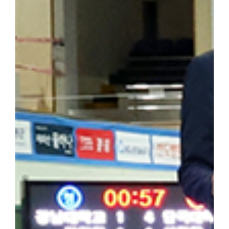
행했다. ▲ 해외학술탐방단은 마지막 일정으로 하얼빈 소피아성당을
을 되새겼다. 최정우 군은 "범정 선생의 독립운동 현장을 직접 
숨 쉬고 있다는 것을 느꼈다"라며 "독립운동가가 세운 민족사학이라
자 더 널리 알려야 할 소중한 자산이라고 생각한다"라고 밝혔다. 
행적은 우리 대학 창학 정신의 뿌리이자 민족적 자부심"이라며 "
과 조국 광복을 위해 헌신한 설립자의 정신을 역사 현장에서 직접 체
기는 뜻깊은 시간이었다"고 밝혔다. 한편, 학생처는 개교 80주년을
을 더욱 깊이 되새길 수 있는 의미 있는 해외학술탐방을 기획하고 