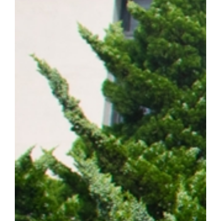
계 암 사망 원인 1위를 차지하는 대표적인 난치성 질환이다. 이 가
는 가장 흔한 유형이다. 특히 동양인 비소세포폐암 환자의 40~50%
적항암제가 주요 치료제로 활용되고 있다. ▲EGFR 돌연변이 폐암 
제시 EGFR 표적항암제는 초기 치료 효과가 뛰어나지만, 치료가
암이 재발할 수 있다는 한계가 있다. 이에 따라 내성 발생 원인을 
구의 주요 과제로 꼽혀 왔다. 연구팀은 폐암 세포 모델을 대상으로
약물 내성을 획득한 일부 암세포에서 염색체 밖 DNA인 ecDNA가 
를 통해 RAF1 유전자가 비정상적으로 증폭되며, 이러한 변화가 E
사실을 규명했다. 이어 다양한 세포 및 동물모델을 활용한 실험을 통
차단하면 기존 EGFR 표적항암제에 대한 반응성이 회복되는 것을 
ecDNA와 RAF1을 새로운 치료 표적으로 제시하고, 기존 EGF
약물 내성과 재발을 극복할 수 있는 혁신 임상 패러다임 제시했다는 점
형성에 의한 비소세포폐암의 진화와 내성 획득 과정을 체계적으로 규명
발 예측 바이오마커 발굴 그리고 정밀 의료 기반의 차세대 혁신 항암
에 기여하겠다"고 밝혔다. 한편, 이번 연구는 조정희 교수 주도로
는 국제 컨소시엄인 '난치성 내성암 극복 차세대 신약개발 글로벌 사