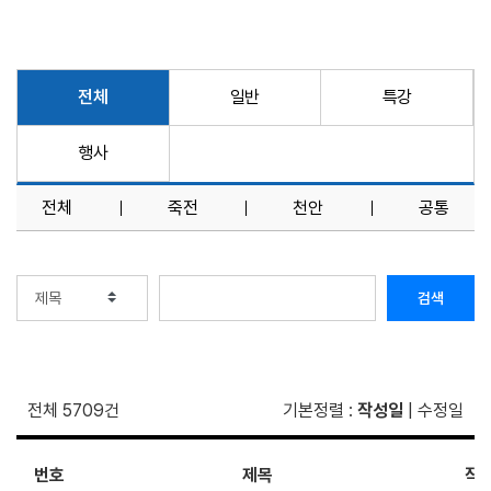
전체
일반
특강
행사
전체
죽전
천안
공통
검색
전체 5709건
기본정렬
:
작성일
|
수정일
번호
제목
작