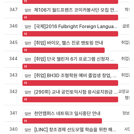
H
347
학생팀
제106기 월드프렌즈 코이카봉사단 모집 안내
일반
H
346
글로벌
[국제]2016 Fulbright Foreign Language Teaching Assistantship 장학프로그램 안내
일반
H
345
취업진로
[취업] 바이오, 헬스 진로 멘토링 안내
일반
H
344
취업진로
[취업] 단국 챌린저 6기 프로그램 신청자 모집 안내 (미취업 졸업자 대상)
일반
H
343
취업진로
[취업] BH3D 조형학원 예비 졸업생 창업, 취업 특별반 운영
일반
H
342
교양교육
(290회) 교내 공인토익시험 응시료지원금 신청 안내
일반
행정팀
H
341
정보인
천안캠퍼스 네트워크 일시중단 안내
일반
H
340
사업
[LINC] 창조경제 선도모델 학습을 위한 해외(미국, 캐나다) 선진산업 연수단 모집
일반