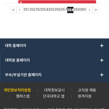
H
351
352
353
354
355
356
357
359
360
358
add
대학 홈페이지
add
대학원 홈페이지
add
부속/부설기관 홈페이지
개인정보처리방침
대학정보공시
교직원 채용
캠퍼스맵
단국대학교 앱
원격지원