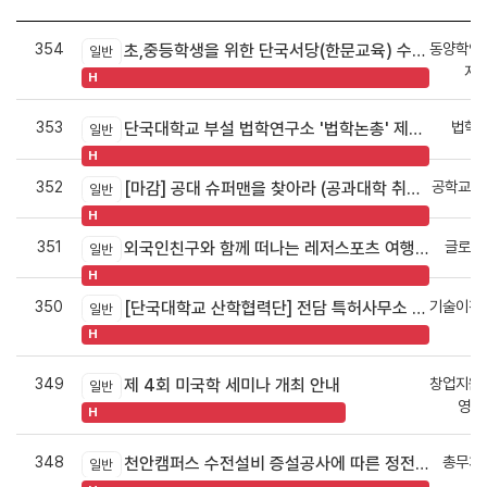
354
동양학연
초,중등학생을 위한 단국서당(한문교육) 수강생 모집(2015-2)
일반
지
H
353
법학
단국대학교 부설 법학연구소 '법학논총' 제39권 제3호 원고모집 안내
일반
H
352
공학교육
[마감] 공대 슈퍼맨을 찾아라 (공과대학 취업교육)
일반
H
351
글로벌
외국인친구와 함께 떠나는 레저스포츠 여행이벤트
일반
H
350
기술이전
[단국대학교 산학협력단] 전담 특허사무소 모집공고
일반
H
349
창업지원
제 4회 미국학 세미나 개최 안내
일반
영지
H
348
총무처
천안캠퍼스 수전설비 증설공사에 따른 정전안내
일반