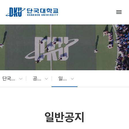
Skip to Main Content
menu
단국대 소식
공지사항
일반공지
일반공지