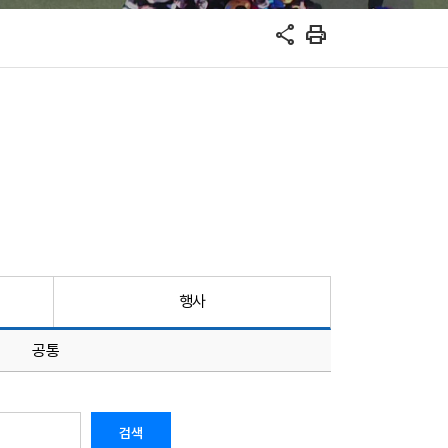
share
print
행사
공통
검색