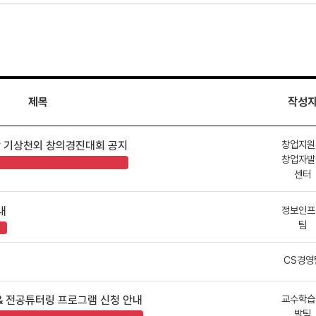
제목
작성
창업지원
상 기상천외 창의경진대회 공지
창업자발
센터
정보인프
내
팀
CS경영
교수학습
링 & 전공튜터링 프로그램 신청 안내
발팀