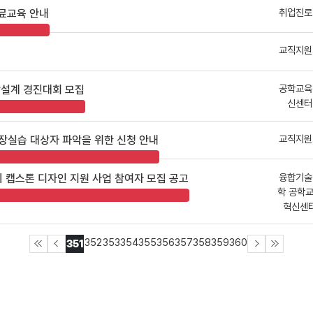
취업진로
무료교육 안내
교직지원
공학교육
합설계 경진대회 모집
신센터
교직지원
장실습 대상자 파악을 위한 신청 안내
융합기술
기 캡스톤 디자인 지원 사업 참여자 모집 공고
학 공학
혁신센
352
353
354
355
356
357
358
359
360
351