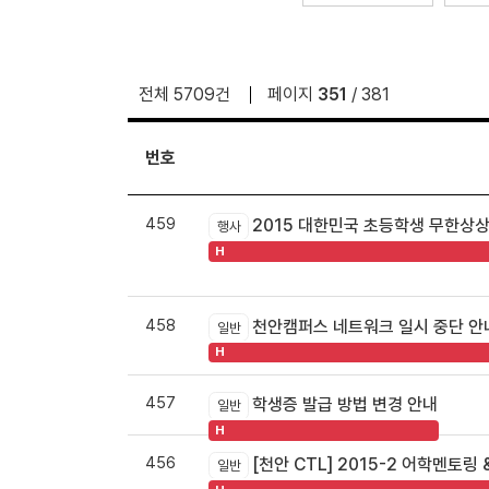
전체 5709건
페이지
351
/ 381
번호
459
2015 대한민국 초등학생 무한상
행사
H
458
천안캠퍼스 네트워크 일시 중단 안
일반
H
457
학생증 발급 방법 변경 안내
일반
H
456
[천안 CTL] 2015-2 어학멘토
일반