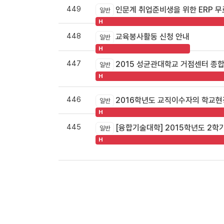
449
인문계 취업준비생을 위한 ERP 
일반
H
448
교육봉사활동 신청 안내
일반
H
447
2015 성균관대학교 거점센터 종
일반
H
446
2016학년도 교직이수자의 학교현
일반
H
445
[융합기술대학] 2015학년도 2학
일반
H