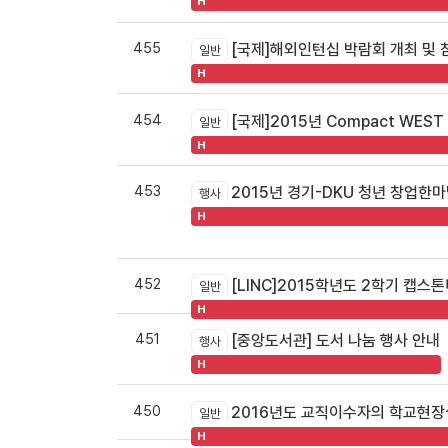
H
455
[국제]해외인턴십 박람회 개최 및 
일반
H
454
[국제]2015년 Compact WE
일반
H
453
2015년 경기-DKU 청년 창업한
행사
H
452
[LINC]2015학년도 2학기 캡
일반
H
451
[중앙도서관] 도서 나눔 행사 안내
행사
H
450
2016년도 교직이수자의 학교현장
일반
H