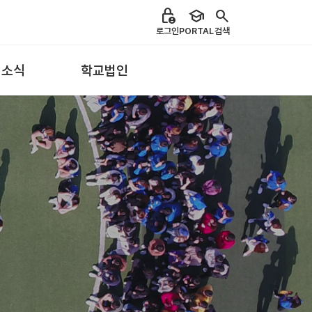
lock_person
school
search
로그인
PORTAL
검색
 소식
학교법인