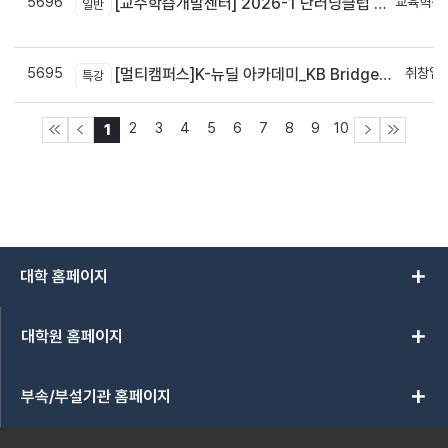
5696
교육혁신
[교수학습개발센터] 2026-1 단러닝클럽 Best Practice 공모전 결과 안내
일반
신
5695
취창업
[멀티캠퍼스]K-뉴딜 아카데미_KB Bridge 과정
특강
2
3
4
5
6
7
8
9
10
1
add
대학 홈페이지
add
대학원 홈페이지
add
부속/부설기관 홈페이지