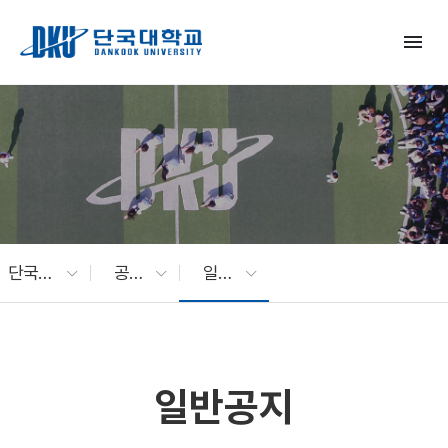
Skip to Main Content
menu
단국대 소식
공지사항
일반공지
일반공지