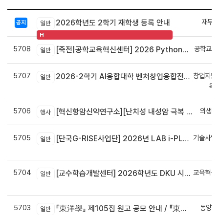
재무회
2026학년도 2학기 재학생 등록 안내
공지
일반
H
5708
공학교육
[죽전|공학교육혁신센터] 2026 Python으로 구현하는 AI 영상인식과 로봇팔 제어 프로그램 신청 안내
일반
5707
창업지원
2026-2학기 AI융합대학 벤처창업융합전공 안내
일반
육
5706
의생명
[혁신항암신약연구소][난치성 내성암 극복 차세대 신약개발 글로벌 사업단] 심포지엄 8월 24일 ~ 25일
행사
5705
기술사업
[단국G-RISE사업단] 2026년 LAB i-PLUG 프로그램 과제 공고(~10.9.(금)까지)
일반
정
5704
교육혁신
[교수학습개발센터] 2026학년도 DKU 시그니처 교수법 적용 교과목 개발 신청 안내
일반
신
5703
동양학
『東洋學』 제105집 원고 공모 안내 / 『東洋學』第105輯征稿启事 / Call for Papers : The Oriental Studies, the 105th Issue
일반