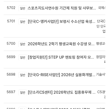
5702
국제스
스포츠지도사연수원 기간제 직원 및 사무보조원 채용 공고
일반
5701
단국C-R
[단국C-앵커사업단] 보령시 수소산업 육성을 위한 기업 지원사업 모집공고
일반
단 단국C
업지
5700
평생교육
2026학년도 2학기 평생교육원 수강생 모집안내
일반
5699
창업지원
[창업지원단] STEP UP 멘토링 참여자 모집(~7월 29일)
일반
육
5698
기술사업
[단국G-RISE사업단] 2026년 실용화개발 지원(Grant) 과제 공고_~8/14(금)까지
일반
정
5697
CS경영
[단소리CS센터] 2026학년도 집중휴무제 안내 (EMS 및 이메일 발송 접수기한 : 7/24(금) 오후 12시까지)
일반
경