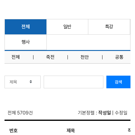
전체
일반
특강
행사
전체
죽전
천안
공통
검색
전체 5709건
기본정렬
:
작성일
|
수정일
번호
제목
작