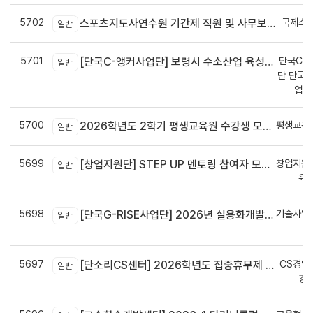
5702
국제스
스포츠지도사연수원 기간제 직원 및 사무보조원 채용 공고
일반
5701
단국C-R
[단국C-앵커사업단] 보령시 수소산업 육성을 위한 기업 지원사업 모집공고
일반
단 단국C
업지
5700
평생교육
2026학년도 2학기 평생교육원 수강생 모집안내
일반
5699
창업지원
[창업지원단] STEP UP 멘토링 참여자 모집(~7월 29일)
일반
육
5698
기술사업
[단국G-RISE사업단] 2026년 실용화개발 지원(Grant) 과제 공고_~8/14(금)까지
일반
정
5697
CS경영
[단소리CS센터] 2026학년도 집중휴무제 안내 (EMS 및 이메일 발송 접수기한 : 7/24(금) 오후 12시까지)
일반
경