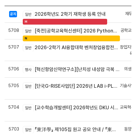
재무회
2026학년도 2학기 재학생 등록 안내
공지
일반
H
5708
공학교육
[죽전|공학교육혁신센터] 2026 Python으로 구현하는 AI 영상인식과 로봇팔 제어 프로그램 신청 안내
일반
N
5707
창업지원
2026-2학기 AI융합대학 벤처창업융합전공 안내
일반
육
5706
의생명
[혁신항암신약연구소][난치성 내성암 극복 차세대 신약개발 글로벌 사업단] 심포지엄 8월 24일 ~ 25일
행사
5705
기술사업
[단국G-RISE사업단] 2026년 LAB i-PLUG 프로그램 과제 공고(~10.9.(금)까지)
일반
정
5704
교육혁신
[교수학습개발센터] 2026학년도 DKU 시그니처 교수법 적용 교과목 개발 신청 안내
일반
신
5703
동양학
『東洋學』 제105집 원고 공모 안내 / 『東洋學』第105輯征稿启事 / Call for Papers : The Oriental Studies, the 105th Issue
일반