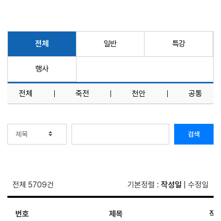
전체
일반
특강
행사
전체
죽전
천안
공통
검색
전체 5709건
기본정렬
:
작성일
|
수정일
번호
제목
작