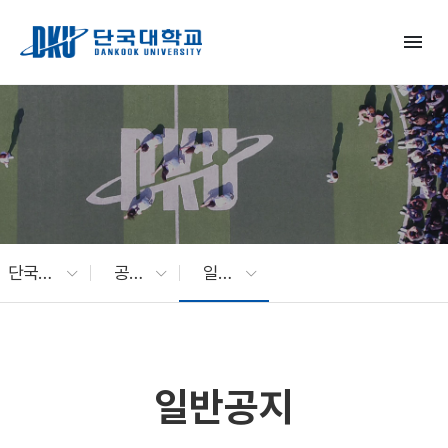
Skip to Main Content
menu
단국대 소식
공지사항
일반공지
일반공지