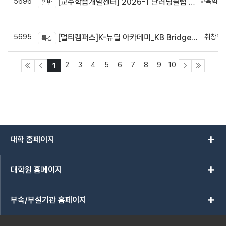
5696
교육혁신
[교수학습개발센터] 2026-1 단러닝클럽 Best Practice 공모전 결과 안내
일반
신
5695
취창업
[멀티캠퍼스]K-뉴딜 아카데미_KB Bridge 과정
특강
2
3
4
5
6
7
8
9
10
1
add
대학 홈페이지
add
대학원 홈페이지
add
부속/부설기관 홈페이지