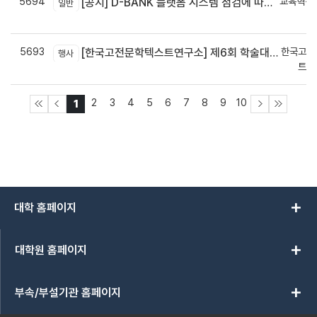
5694
교육혁신
[공지] D-BANK 플랫폼 시스템 점검에 따른 서비스 일시 중단 안내
일반
신
5693
한국고전
[한국고전문학텍스트연구소] 제6회 학술대회 안내
행사
트연
2
3
4
5
6
7
8
9
10
1
add
대학 홈페이지
add
대학원 홈페이지
add
부속/부설기관 홈페이지