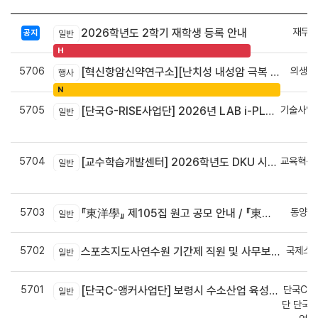
재무회
2026학년도 2학기 재학생 등록 안내
공지
일반
H
5706
의생명
[혁신항암신약연구소][난치성 내성암 극복 차세대 신약개발 글로벌 사업단] 심포지엄 8월 24일 ~ 25일
행사
N
5705
기술사업
[단국G-RISE사업단] 2026년 LAB i-PLUG 프로그램 과제 공고(~10.9.(금)까지)
일반
정
5704
교육혁신
[교수학습개발센터] 2026학년도 DKU 시그니처 교수법 적용 교과목 개발 신청 안내
일반
신
5703
동양학
『東洋學』 제105집 원고 공모 안내 / 『東洋學』第105輯征稿启事 / Call for Papers : The Oriental Studies, the 105th Issue
일반
5702
국제스
스포츠지도사연수원 기간제 직원 및 사무보조원 채용 공고
일반
5701
단국C-R
[단국C-앵커사업단] 보령시 수소산업 육성을 위한 기업 지원사업 모집공고
일반
단 단국C