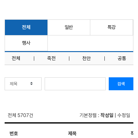
전체
일반
특강
행사
전체
죽전
천안
공통
검색
전체 5707건
기본정렬
:
작성일
|
수정일
번호
제목
작