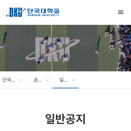
Skip to Main Content
menu
단국대 소식
공지사항
일반공지
일반공지