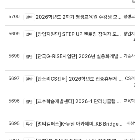
업지
5700
평생교육
2026학년도 2학기 평생교육원 수강생 모집안내
일반
5699
창업지원
[창업지원단] STEP UP 멘토링 참여자 모집(~7월 29일)
일반
육
5698
기술사업
[단국G-RISE사업단] 2026년 실용화개발 지원(Grant) 과제 공고_~8/14(금)까지
일반
정
5697
CS경영
[단소리CS센터] 2026학년도 집중휴무제 안내 (EMS 및 이메일 발송 접수기한 : 7/24(금) 오후 12시까지)
일반
경
5696
교육혁신
[교수학습개발센터] 2026-1 단러닝클럽 Best Practice 공모전 결과 안내
일반
신
5695
취창업
[멀티캠퍼스]K-뉴딜 아카데미_KB Bridge 과정
특강