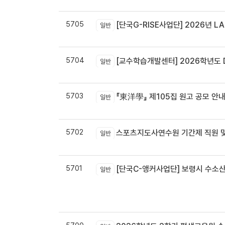
5705
[단국G-RISE사업단] 2026년 LA
일반
5704
[교수학습개발센터] 2026학년도 
일반
5703
『東洋學』 제105집 원고 공모 안내 / 『東洋學』第105輯征稿启
일반
5702
스포츠지도사연수원 기간제 직원 및
일반
5701
[단국C-앵커사업단] 보령시 수소
일반