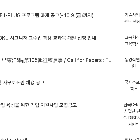
기술사업
B i-PLUG 프로그램 과제 공고(~10.9.(금)까지)
센터 행
교육혁신
DKU 시그니처 교수법 적용 교과목 개발 신청 안내
교육혁신
동양학연
事 / Call for Papers : The Oriental Studies, the 105th Issue
원
국제스포
 사무보조원 채용 공고
학부
단국C-RI
산업 육성을 위한 기업 지원사업 모집공고
사업단 
C-RISE
지원팀