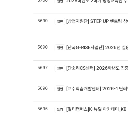
5700
2026학년도 2학기 평생교육원 
일반
5699
[창업지원단] STEP UP 멘토링 참
일반
5698
[단국G-RISE사업단] 2026년 실
일반
5697
[단소리CS센터] 2026학년도 집중휴무제 
일반
5696
[교수학습개발센터] 2026-1 단러닝
일반
5695
[멀티캠퍼스]K-뉴딜 아카데미_KB B
특강