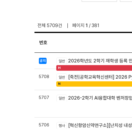
전체 5709건
페이지
1
/ 381
번호
2026학년도 2학기 재학생 등록 
공지
일반
H
5708
[죽전|공학교육혁신센터] 2026 Pyt
일반
N
5707
2026-2학기 AI융합대학 벤처창
일반
5706
[혁신항암신약연구소][난치성 내성암 극복
행사