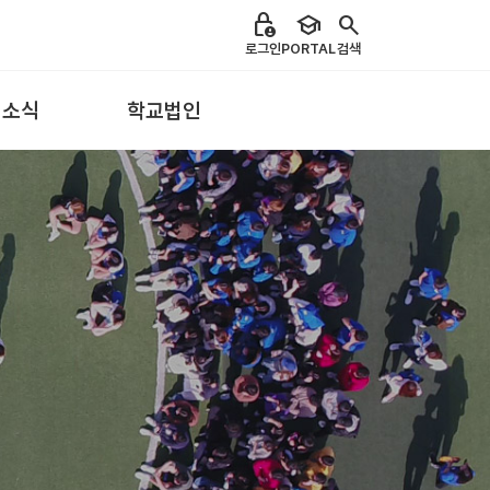
lock_person
school
search
로그인
PORTAL
검색
 소식
학교법인