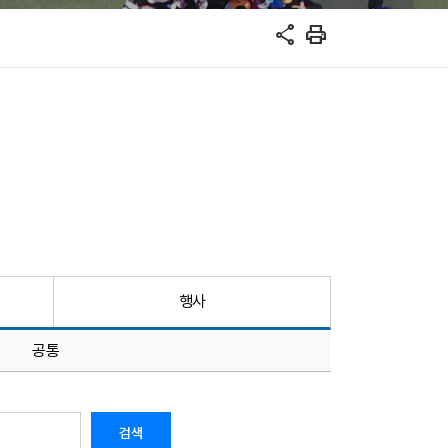
share
print
행사
공통
검색