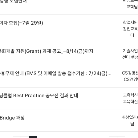
평생교육
수강생 모집안내
교학팀
창업지원
여자 모집(~7월 29일)
창업교육
터
기술사업
용화개발 지원(Grant) 과제 공고_~8/14(금)까지
센터 행
CS경영
안내 (EMS 및 이메일 발송 접수기한 : 7/24(금) 오후 12시까지)
CS경영
교육혁신
클럽 Best Practice 공모전 결과 안내
교육혁신
취창업진
ridge 과정
팀