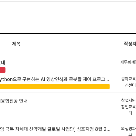
제목
작성
재무회계
안내
공학교육
hon으로 구현하는 AI 영상인식과 로봇팔 제어 프로그램 신청 안내
신센터
창업지원
업융합전공 안내
창업교육
터
의생명과
 차세대 신약개발 글로벌 사업단] 심포지엄 8월 24일 ~ 25일
부