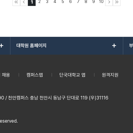
2
3
4
5
6
7
8
9
10
1
add
add
대학원 홈페이지
부
 채용
캠퍼스맵
단국대학교 앱
원격지원
 / 천안캠퍼스 충남 천안시 동남구 단대로 119 (우)31116
reserved.