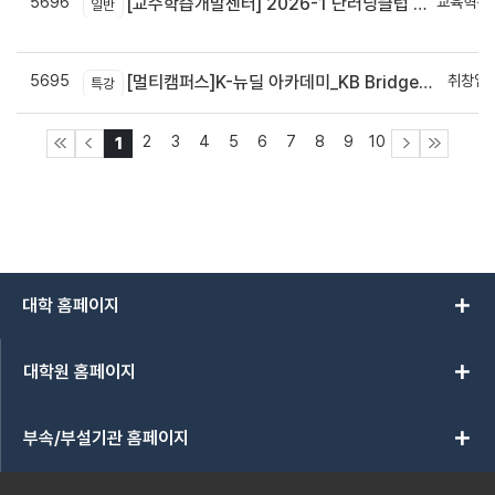
5696
교육혁신
[교수학습개발센터] 2026-1 단러닝클럽 Best Practice 공모전 결과 안내
일반
신
5695
취창업
[멀티캠퍼스]K-뉴딜 아카데미_KB Bridge 과정
특강
2
3
4
5
6
7
8
9
10
1
add
대학 홈페이지
add
대학원 홈페이지
add
부속/부설기관 홈페이지