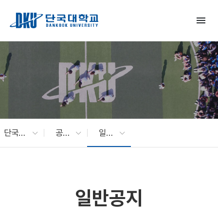
Skip to Main Content
menu
단국대 소식
공지사항
일반공지
일반공지