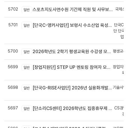
5702
국제스
스포츠지도사연수원 기간제 직원 및 사무보조원 채용 공고
일반
5701
단국C-R
[단국C-앵커사업단] 보령시 수소산업 육성을 위한 기업 지원사업 모집공고
일반
단 단국C
업지
5700
평생교육
2026학년도 2학기 평생교육원 수강생 모집안내
일반
5699
창업지원
[창업지원단] STEP UP 멘토링 참여자 모집(~7월 29일)
일반
육
5698
기술사업
[단국G-RISE사업단] 2026년 실용화개발 지원(Grant) 과제 공고_~8/14(금)까지
일반
정
5697
CS경영
[단소리CS센터] 2026학년도 집중휴무제 안내 (EMS 및 이메일 발송 접수기한 : 7/24(금) 오후 12시까지)
일반
경