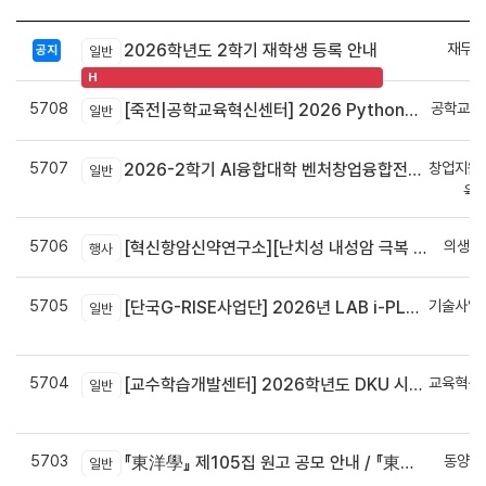
재무회
2026학년도 2학기 재학생 등록 안내
공지
일반
H
5708
공학교육
[죽전|공학교육혁신센터] 2026 Python으로 구현하는 AI 영상인식과 로봇팔 제어 프로그램 신청 안내
일반
5707
창업지원
2026-2학기 AI융합대학 벤처창업융합전공 안내
일반
육
5706
의생명
[혁신항암신약연구소][난치성 내성암 극복 차세대 신약개발 글로벌 사업단] 심포지엄 8월 24일 ~ 25일
행사
5705
기술사업
[단국G-RISE사업단] 2026년 LAB i-PLUG 프로그램 과제 공고(~10.9.(금)까지)
일반
정
5704
교육혁신
[교수학습개발센터] 2026학년도 DKU 시그니처 교수법 적용 교과목 개발 신청 안내
일반
신
5703
동양학
『東洋學』 제105집 원고 공모 안내 / 『東洋學』第105輯征稿启事 / Call for Papers : The Oriental Studies, the 105th Issue
일반