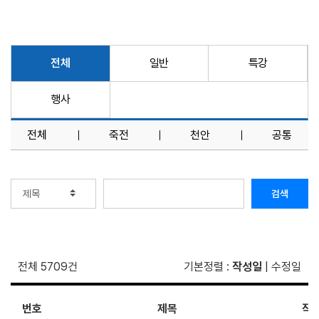
전체
일반
특강
행사
전체
죽전
천안
공통
검색
전체 5709건
기본정렬
:
작성일
|
수정일
번호
제목
작