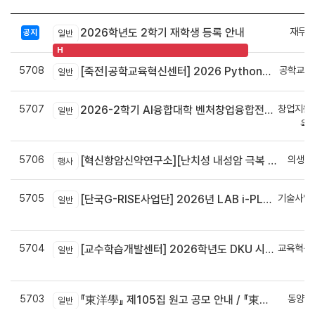
재무회
2026학년도 2학기 재학생 등록 안내
공지
일반
H
5708
공학교육
[죽전|공학교육혁신센터] 2026 Python으로 구현하는 AI 영상인식과 로봇팔 제어 프로그램 신청 안내
일반
5707
창업지원
2026-2학기 AI융합대학 벤처창업융합전공 안내
일반
육
5706
의생명
[혁신항암신약연구소][난치성 내성암 극복 차세대 신약개발 글로벌 사업단] 심포지엄 8월 24일 ~ 25일
행사
5705
기술사업
[단국G-RISE사업단] 2026년 LAB i-PLUG 프로그램 과제 공고(~10.9.(금)까지)
일반
정
5704
교육혁신
[교수학습개발센터] 2026학년도 DKU 시그니처 교수법 적용 교과목 개발 신청 안내
일반
신
5703
동양학
『東洋學』 제105집 원고 공모 안내 / 『東洋學』第105輯征稿启事 / Call for Papers : The Oriental Studies, the 105th Issue
일반