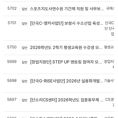
5702
국제스
스포츠지도사연수원 기간제 직원 및 사무보조원 채용 공고
일반
5701
단국C-R
[단국C-앵커사업단] 보령시 수소산업 육성을 위한 기업 지원사업 모집공고
일반
단 단국C
업지
5700
평생교육
2026학년도 2학기 평생교육원 수강생 모집안내
일반
5699
창업지원
[창업지원단] STEP UP 멘토링 참여자 모집(~7월 29일)
일반
육
5698
기술사업
[단국G-RISE사업단] 2026년 실용화개발 지원(Grant) 과제 공고_~8/14(금)까지
일반
정
5697
CS경영
[단소리CS센터] 2026학년도 집중휴무제 안내 (EMS 및 이메일 발송 접수기한 : 7/24(금) 오후 12시까지)
일반
경