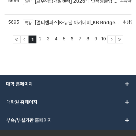
5696
교육혁신
[교수학습개발센터] 2026-1 단러닝클럽 Best Practice 공모전 결과 안내
일반
신
5695
취창업
[멀티캠퍼스]K-뉴딜 아카데미_KB Bridge 과정
특강
2
3
4
5
6
7
8
9
10
1
add
대학 홈페이지
add
대학원 홈페이지
add
부속/부설기관 홈페이지