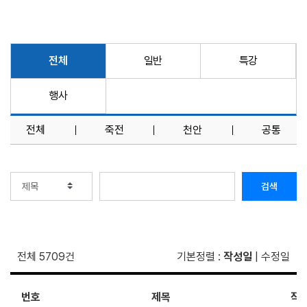
전체
일반
특강
행사
전체
죽전
천안
공통
검색
전체 5709건
기본정렬
:
작성일
|
수정일
번호
제목
작