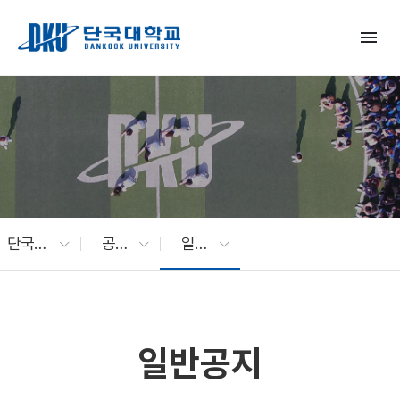
Skip to Main Content
menu
단국대 소식
공지사항
일반공지
일반공지