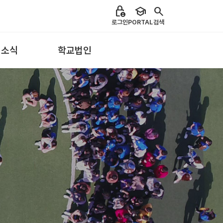
lock_person
school
search
로그인
PORTAL
검색
 소식
학교법인