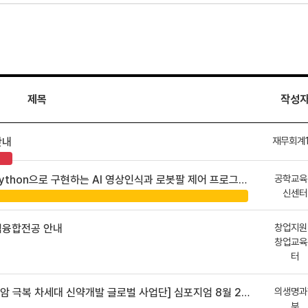
제목
작성
재무회계
안내
공학교육
hon으로 구현하는 AI 영상인식과 로봇팔 제어 프로그램 신청 안내
신센터
창업지원
업융합전공 안내
창업교육
터
의생명과
 차세대 신약개발 글로벌 사업단] 심포지엄 8월 24일 ~ 25일
부