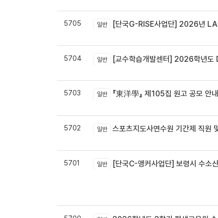
5705
[단국G-RISE사업단] 2026년 LA
일반
5704
[교수학습개발센터] 2026학년도 
일반
5703
『東洋學』 제105집 원고 공모 안내 / 『東洋學』第105輯征稿启
일반
5702
스포츠지도사연수원 기간제 직원 및
일반
5701
[단국C-앵커사업단] 보령시 수소
일반