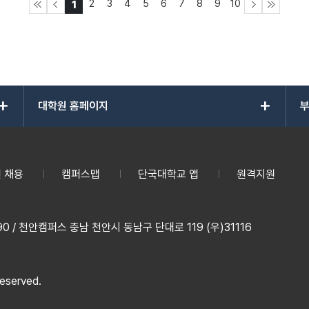
2
3
4
5
6
7
8
9
10
1
add
add
대학원 홈페이지
부
 채용
캠퍼스맵
단국대학교 앱
원격지원
 / 천안캠퍼스 충남 천안시 동남구 단대로 119 (우)31116
reserved.