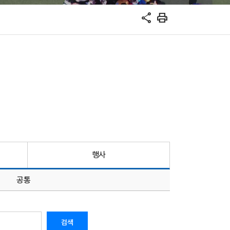
share
print
행사
공통
검색