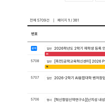
전체 5709건
페이지
1
/ 381
번호
2026학년도 2학기 재학생 등록 
공지
일반
H
5708
[죽전|공학교육혁신센터] 2026 Pyt
일반
N
5707
2026-2학기 AI융합대학 벤처창
일반
5706
[혁신항암신약연구소][난치성 내성암 극복
행사