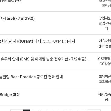
평생교육
수강생 모집안내
교학팀
창업지원
여자 모집(~7월 29일)
창업교육
터
기술사업
용화개발 지원(Grant) 과제 공고_~8/14(금)까지
센터 행
CS경영
안내 (EMS 및 이메일 발송 접수기한 : 7/24(금) 오후 12시까지)
CS경영
교육혁신
클럽 Best Practice 공모전 결과 안내
교육혁신
취창업진
ridge 과정
팀