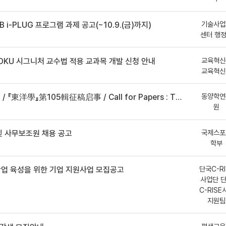
기술사업
B i-PLUG 프로그램 과제 공고(~10.9.(금)까지)
센터 행
교육혁신
DKU 시그니처 교수법 적용 교과목 개발 신청 안내
교육혁신
동양학연
事 / Call for Papers : The Oriental Studies, the 105th Issue
원
국제스포
 사무보조원 채용 공고
학부
단국C-RI
산업 육성을 위한 기업 지원사업 모집공고
사업단 
C-RISE
지원팀