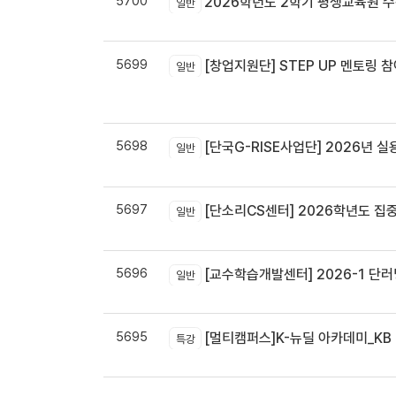
5700
2026학년도 2학기 평생교육원 
일반
5699
[창업지원단] STEP UP 멘토링 참
일반
5698
[단국G-RISE사업단] 2026년 실
일반
5697
[단소리CS센터] 2026학년도 집중휴무제 
일반
5696
[교수학습개발센터] 2026-1 단러닝
일반
5695
[멀티캠퍼스]K-뉴딜 아카데미_KB B
특강