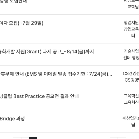
평생교육
수강생 모집안내
교학팀
창업지원
여자 모집(~7월 29일)
창업교육
터
기술사업
용화개발 지원(Grant) 과제 공고_~8/14(금)까지
센터 행
CS경영
안내 (EMS 및 이메일 발송 접수기한 : 7/24(금) 오후 12시까지)
CS경영
교육혁신
클럽 Best Practice 공모전 결과 안내
교육혁신
취창업진
ridge 과정
팀