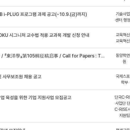
기술사업
B i-PLUG 프로그램 과제 공고(~10.9.(금)까지)
센터 행
교육혁신
DKU 시그니처 교수법 적용 교과목 개발 신청 안내
교육혁신
동양학연
事 / Call for Papers : The Oriental Studies, the 105th Issue
원
국제스포
 사무보조원 채용 공고
학부
단국C-RI
산업 육성을 위한 기업 지원사업 모집공고
사업단 
C-RISE
지원팀