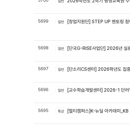
5700
2026학년도 2학기 평생교육원 
일반
5699
[창업지원단] STEP UP 멘토링 참
일반
5698
[단국G-RISE사업단] 2026년 실
일반
5697
[단소리CS센터] 2026학년도 집중휴무제 
일반
5696
[교수학습개발센터] 2026-1 단러닝
일반
5695
[멀티캠퍼스]K-뉴딜 아카데미_KB B
특강