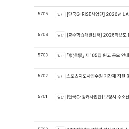
5705
[단국G-RISE사업단] 2026년 LA
일반
5704
[교수학습개발센터] 2026학년도 
일반
5703
『東洋學』 제105집 원고 공모 안내 / 『東洋學』第105輯征稿启
일반
5702
스포츠지도사연수원 기간제 직원 및
일반
5701
[단국C-앵커사업단] 보령시 수소
일반