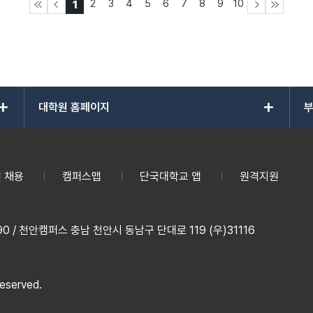
2
3
4
5
6
7
8
9
10
1
add
add
대학원 홈페이지
부
 채용
캠퍼스맵
단국대학교 앱
원격지원
 / 천안캠퍼스 충남 천안시 동남구 단대로 119 (우)31116
reserved.