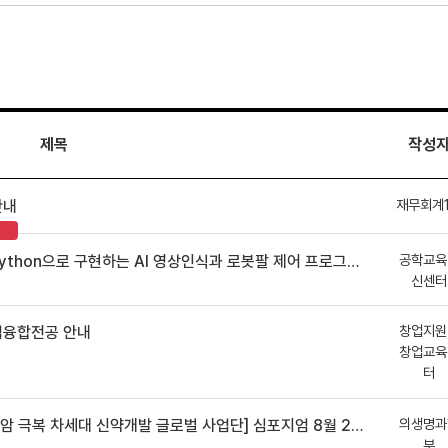
제목
작성
재무회계
안내
공학교육
hon으로 구현하는 AI 영상인식과 로봇팔 제어 프로그램 신청 안내
신센터
창업지원
업융합전공 안내
창업교육
터
의생명과
 차세대 신약개발 글로벌 사업단] 심포지엄 8월 24일 ~ 25일
부