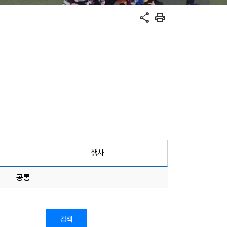
share
print
행사
공통
검색