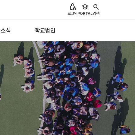
lock_person
school
search
로그인
PORTAL
검색
 소식
학교법인