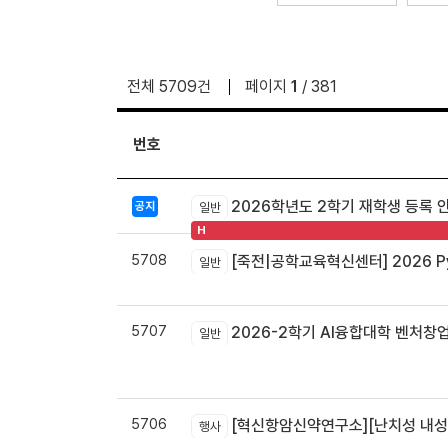
전체 5709건
페이지
1
/ 381
번호
2026학년도 2학기 재학생 등록 
공지
일반
H
5708
[죽전|공학교육혁신센터] 2026 Pyt
일반
5707
2026-2학기 AI융합대학 벤처창
일반
5706
[혁신항암신약연구소][난치성 내성암 극복
행사