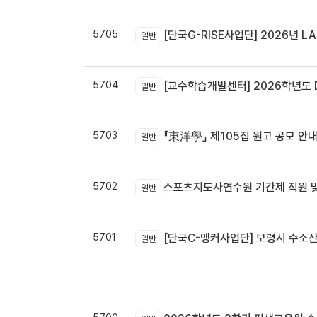
5705
[단국G-RISE사업단] 2026년 LA
일반
5704
[교수학습개발센터] 2026학년도 
일반
5703
『東洋學』 제105집 원고 공모 안내 / 『東洋學』第105輯征稿启
일반
5702
스포츠지도사연수원 기간제 직원 및
일반
5701
[단국C-앵커사업단] 보령시 수소
일반