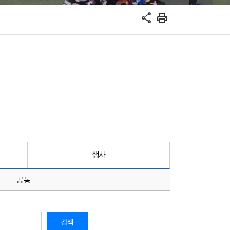
share
print
행사
공통
검색