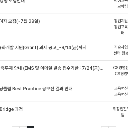
평생교육
수강생 모집안내
교학팀
창업지원
여자 모집(~7월 29일)
창업교육
터
기술사업
용화개발 지원(Grant) 과제 공고_~8/14(금)까지
센터 행
CS경영
안내 (EMS 및 이메일 발송 접수기한 : 7/24(금) 오후 12시까지)
CS경영
교육혁신
클럽 Best Practice 공모전 결과 안내
교육혁신
취창업진
ridge 과정
팀