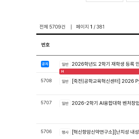
전체 5709건
페이지
1
/ 381
번호
2026학년도 2학기 재학생 등록 
공지
일반
H
5708
[죽전|공학교육혁신센터] 2026 Pyt
일반
5707
2026-2학기 AI융합대학 벤처창
일반
5706
[혁신항암신약연구소][난치성 내성암 극복
행사