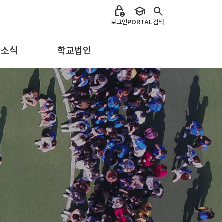
lock_person
school
search
로그인
PORTAL
검색
 소식
학교법인