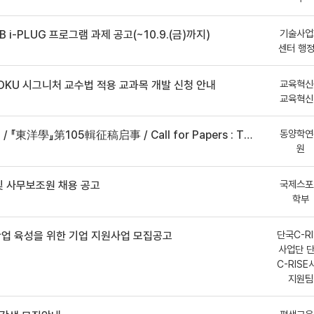
기술사업
B i-PLUG 프로그램 과제 공고(~10.9.(금)까지)
센터 행
교육혁신
DKU 시그니처 교수법 적용 교과목 개발 신청 안내
교육혁신
동양학연
事 / Call for Papers : The Oriental Studies, the 105th Issue
원
국제스포
 사무보조원 채용 공고
학부
단국C-RI
산업 육성을 위한 기업 지원사업 모집공고
사업단 
C-RISE
지원팀