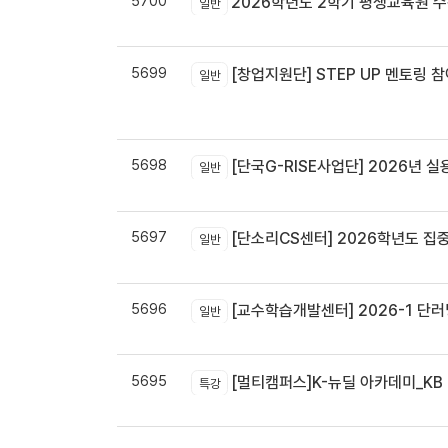
5700
2026학년도 2학기 평생교육원 
일반
5699
[창업지원단] STEP UP 멘토링 참
일반
5698
[단국G-RISE사업단] 2026년 실
일반
5697
[단소리CS센터] 2026학년도 집중휴무제 
일반
5696
[교수학습개발센터] 2026-1 단러닝
일반
5695
[멀티캠퍼스]K-뉴딜 아카데미_KB B
특강