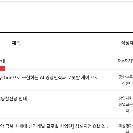
제목
작성
재무회계
안내
공학교육
hon으로 구현하는 AI 영상인식과 로봇팔 제어 프로그램 신청 안내
신센터
창업지원
업융합전공 안내
창업교육
터
의생명과
 차세대 신약개발 글로벌 사업단] 심포지엄 8월 24일 ~ 25일
부