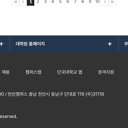
2
3
4
5
6
7
8
9
10
1
add
add
대학원 홈페이지
부
 채용
캠퍼스맵
단국대학교 앱
원격지원
 / 천안캠퍼스 충남 천안시 동남구 단대로 119 (우)31116
reserved.