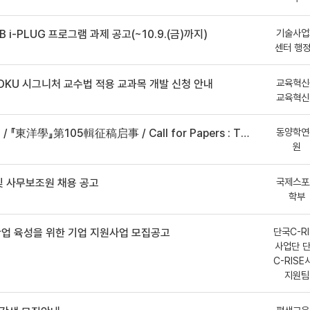
기술사업
B i-PLUG 프로그램 과제 공고(~10.9.(금)까지)
센터 행
교육혁신
DKU 시그니처 교수법 적용 교과목 개발 신청 안내
교육혁신
동양학연
事 / Call for Papers : The Oriental Studies, the 105th Issue
원
국제스포
 사무보조원 채용 공고
학부
단국C-RI
산업 육성을 위한 기업 지원사업 모집공고
사업단 
C-RISE
지원팀