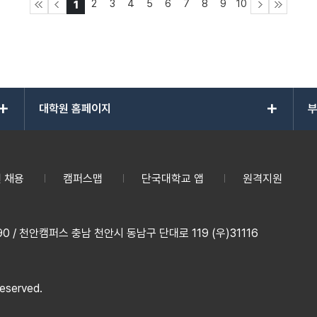
2
3
4
5
6
7
8
9
10
1
add
add
대학원 홈페이지
부
 채용
캠퍼스맵
단국대학교 앱
원격지원
 / 천안캠퍼스 충남 천안시 동남구 단대로 119 (우)31116
reserved.