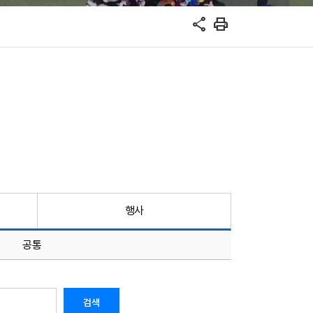
share
print
행사
공통
검색