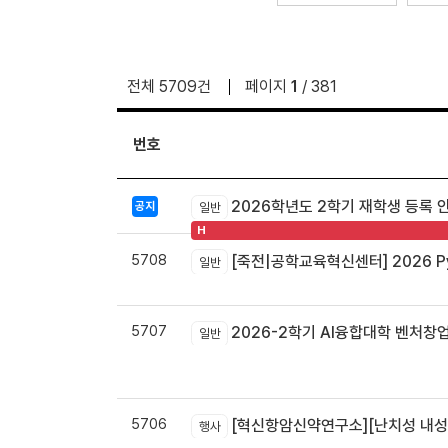
전체 5709건
페이지
1
/ 381
번호
2026학년도 2학기 재학생 등록 
공지
일반
H
5708
[죽전|공학교육혁신센터] 2026 Pyt
일반
5707
2026-2학기 AI융합대학 벤처창
일반
5706
[혁신항암신약연구소][난치성 내성암 극복
행사