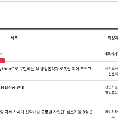
제목
작성
재무회계
안내
공학교육
hon으로 구현하는 AI 영상인식과 로봇팔 제어 프로그램 신청 안내
신센터
창업지원
업융합전공 안내
창업교육
터
의생명과
 차세대 신약개발 글로벌 사업단] 심포지엄 8월 24일 ~ 25일
부