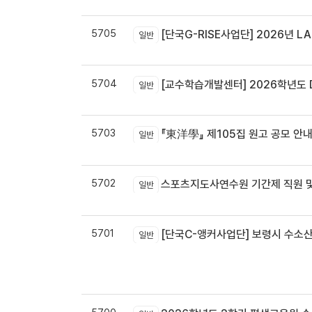
5705
[단국G-RISE사업단] 2026년 LA
일반
5704
[교수학습개발센터] 2026학년도 
일반
5703
『東洋學』 제105집 원고 공모 안내 / 『東洋學』第105輯征稿启
일반
5702
스포츠지도사연수원 기간제 직원 및
일반
5701
[단국C-앵커사업단] 보령시 수소
일반