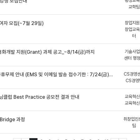
평생교육
수강생 모집안내
교학팀
창업지원
여자 모집(~7월 29일)
창업교육
터
기술사업
용화개발 지원(Grant) 과제 공고_~8/14(금)까지
센터 행
CS경영
안내 (EMS 및 이메일 발송 접수기한 : 7/24(금) 오후 12시까지)
CS경영
교육혁신
클럽 Best Practice 공모전 결과 안내
교육혁신
취창업진
ridge 과정
팀