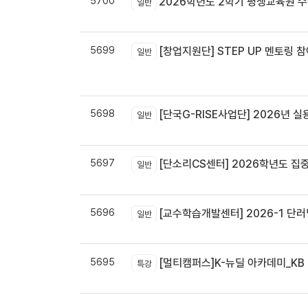
5700
2026학년도 2학기 평생교육원 
일반
5699
[창업지원단] STEP UP 멘토링 참
일반
5698
[단국G-RISE사업단] 2026년 실
일반
5697
[단소리CS센터] 2026학년도 집중휴무제 
일반
5696
[교수학습개발센터] 2026-1 단러닝
일반
5695
[멀티캠퍼스]K-뉴딜 아카데미_KB B
특강