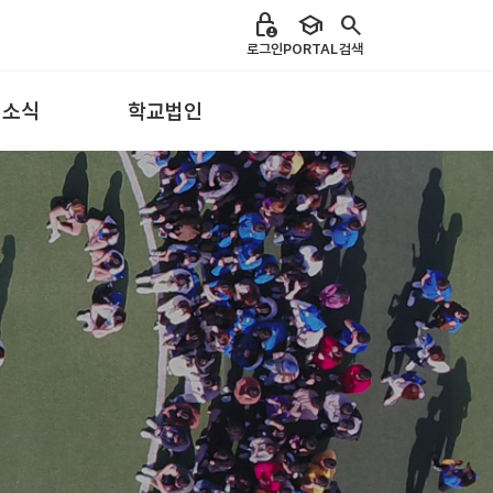
lock_person
school
search
로그인
PORTAL
검색
 소식
학교법인