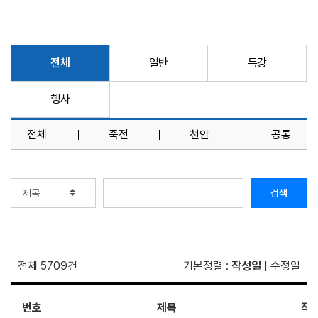
전체
일반
특강
행사
전체
죽전
천안
공통
검색
전체 5709건
기본정렬
:
작성일
|
수정일
번호
제목
작