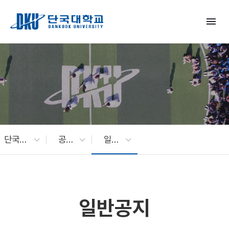
Skip to Main Content
menu
단국대 소식
공지사항
일반공지
일반공지