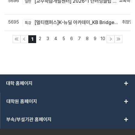
5696
교육혁신
[교수학습개발센터] 2026-1 단러닝클럽 Best Practice 공모전 결과 안내
일반
신
5695
취창업
[멀티캠퍼스]K-뉴딜 아카데미_KB Bridge 과정
특강
2
3
4
5
6
7
8
9
10
1
add
대학 홈페이지
add
대학원 홈페이지
add
부속/부설기관 홈페이지