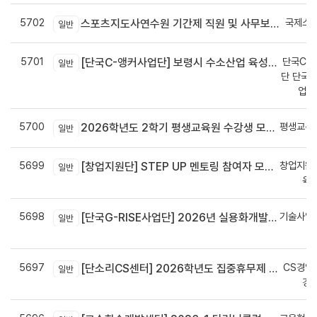
5702
국제스
스포츠지도사연수원 기간제 직원 및 사무보조원 채용 공고
일반
5701
단국C-R
[단국C-앵커사업단] 보령시 수소산업 육성을 위한 기업 지원사업 모집공고
일반
단 단국C
업지
5700
평생교육
2026학년도 2학기 평생교육원 수강생 모집안내
일반
5699
창업지원
[창업지원단] STEP UP 멘토링 참여자 모집(~7월 29일)
일반
육
5698
기술사업
[단국G-RISE사업단] 2026년 실용화개발 지원(Grant) 과제 공고_~8/14(금)까지
일반
정
5697
CS경영
[단소리CS센터] 2026학년도 집중휴무제 안내 (EMS 및 이메일 발송 접수기한 : 7/24(금) 오후 12시까지)
일반
경