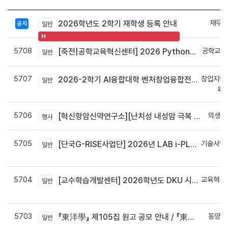
재무회
2026학년도 2학기 재학생 등록 안내
공지
일반
H
5708
공학교육
[죽전|공학교육혁신센터] 2026 Python으로 구현하는 AI 영상인식과 로봇팔 제어 프로그램 신청 안내
일반
5707
창업지원
2026-2학기 AI융합대학 벤처창업융합전공 안내
일반
육
5706
의생명
[혁신항암신약연구소][난치성 내성암 극복 차세대 신약개발 글로벌 사업단] 심포지엄 8월 24일 ~ 25일
행사
5705
기술사업
[단국G-RISE사업단] 2026년 LAB i-PLUG 프로그램 과제 공고(~10.9.(금)까지)
일반
정
5704
교육혁신
[교수학습개발센터] 2026학년도 DKU 시그니처 교수법 적용 교과목 개발 신청 안내
일반
신
5703
동양학
『東洋學』 제105집 원고 공모 안내 / 『東洋學』第105輯征稿启事 / Call for Papers : The Oriental Studies, the 105th Issue
일반