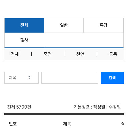
전체
일반
특강
행사
전체
죽전
천안
공통
검색
전체 5709건
기본정렬
:
작성일
|
수정일
번호
제목
작