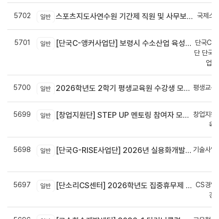
5702
국제스
스포츠지도사연수원 기간제 직원 및 사무보조원 채용 공고
일반
5701
단국C-R
[단국C-앵커사업단] 보령시 수소산업 육성을 위한 기업 지원사업 모집공고
일반
단 단국C
업지
5700
평생교육
2026학년도 2학기 평생교육원 수강생 모집안내
일반
5699
창업지원
[창업지원단] STEP UP 멘토링 참여자 모집(~7월 29일)
일반
육
5698
기술사업
[단국G-RISE사업단] 2026년 실용화개발 지원(Grant) 과제 공고_~8/14(금)까지
일반
정
5697
CS경영
[단소리CS센터] 2026학년도 집중휴무제 안내 (EMS 및 이메일 발송 접수기한 : 7/24(금) 오후 12시까지)
일반
경