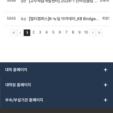
5696
교육혁신
[교수학습개발센터] 2026-1 단러닝클럽 Best Practice 공모전 결과 안내
일반
신
5695
취창업
[멀티캠퍼스]K-뉴딜 아카데미_KB Bridge 과정
특강
2
3
4
5
6
7
8
9
10
1
add
대학 홈페이지
add
대학원 홈페이지
add
부속/부설기관 홈페이지