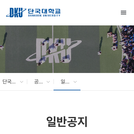
Skip to Main Content
menu
단국대 소식
공지사항
일반공지
일반공지