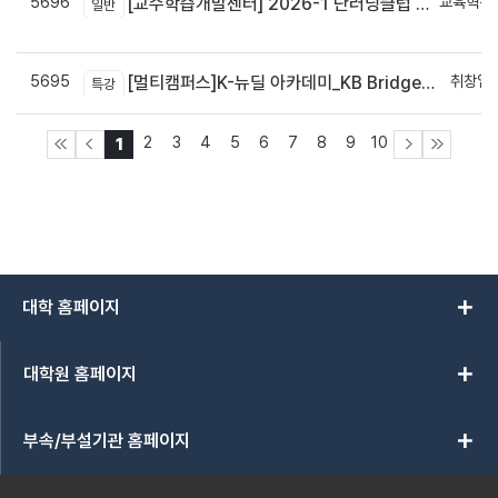
5696
교육혁신
[교수학습개발센터] 2026-1 단러닝클럽 Best Practice 공모전 결과 안내
일반
신
5695
취창업
[멀티캠퍼스]K-뉴딜 아카데미_KB Bridge 과정
특강
2
3
4
5
6
7
8
9
10
1
add
대학 홈페이지
add
대학원 홈페이지
add
부속/부설기관 홈페이지