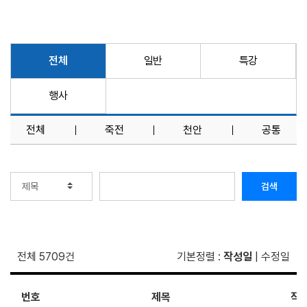
전체
일반
특강
행사
전체
죽전
천안
공통
검색
전체 5709건
기본정렬
:
작성일
|
수정일
번호
제목
작