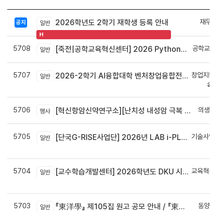
재무회
2026학년도 2학기 재학생 등록 안내
공지
일반
H
5708
공학교육
[죽전|공학교육혁신센터] 2026 Python으로 구현하는 AI 영상인식과 로봇팔 제어 프로그램 신청 안내
일반
5707
창업지원
2026-2학기 AI융합대학 벤처창업융합전공 안내
일반
육
5706
의생명
[혁신항암신약연구소][난치성 내성암 극복 차세대 신약개발 글로벌 사업단] 심포지엄 8월 24일 ~ 25일
행사
5705
기술사업
[단국G-RISE사업단] 2026년 LAB i-PLUG 프로그램 과제 공고(~10.9.(금)까지)
일반
정
5704
교육혁신
[교수학습개발센터] 2026학년도 DKU 시그니처 교수법 적용 교과목 개발 신청 안내
일반
신
5703
동양학
『東洋學』 제105집 원고 공모 안내 / 『東洋學』第105輯征稿启事 / Call for Papers : The Oriental Studies, the 105th Issue
일반