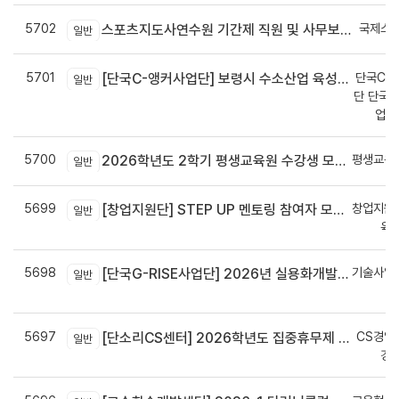
5702
국제스
스포츠지도사연수원 기간제 직원 및 사무보조원 채용 공고
일반
5701
단국C-R
[단국C-앵커사업단] 보령시 수소산업 육성을 위한 기업 지원사업 모집공고
일반
단 단국C
업지
5700
평생교육
2026학년도 2학기 평생교육원 수강생 모집안내
일반
5699
창업지원
[창업지원단] STEP UP 멘토링 참여자 모집(~7월 29일)
일반
육
5698
기술사업
[단국G-RISE사업단] 2026년 실용화개발 지원(Grant) 과제 공고_~8/14(금)까지
일반
정
5697
CS경영
[단소리CS센터] 2026학년도 집중휴무제 안내 (EMS 및 이메일 발송 접수기한 : 7/24(금) 오후 12시까지)
일반
경