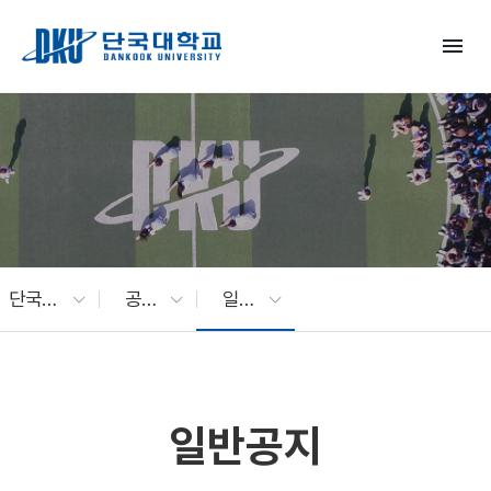
Skip to Main Content
menu
단국대 소식
공지사항
일반공지
일반공지