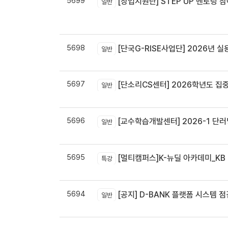
5699
[창업지원단] STEP UP 멘토링 참
일반
5698
[단국G-RISE사업단] 2026년 실
일반
5697
[단소리CS센터] 2026학년도 집중휴무제 
일반
5696
[교수학습개발센터] 2026-1 단러닝
일반
5695
[멀티캠퍼스]K-뉴딜 아카데미_KB B
특강
5694
[공지] D-BANK 플랫폼 시스템 
일반