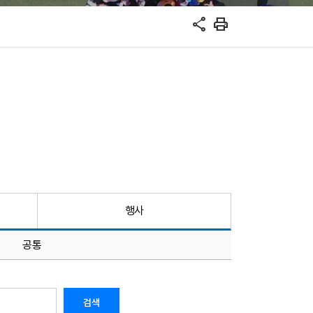
share
print
행사
공통
검색