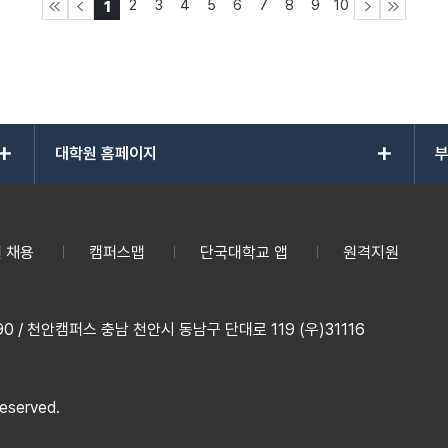
2
3
4
5
6
7
8
9
10
1
add
add
대학원 홈페이지
부
 채용
캠퍼스맵
단국대학교 앱
원격지원
 / 천안캠퍼스 충남 천안시 동남구 단대로 119 (우)31116
reserved.