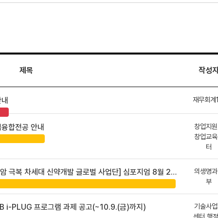
제목
작성
재무회계
안내
창업지원
업융합전공 안내
창업교육
터
의생명과
 차세대 신약개발 글로벌 사업단] 심포지엄 8월 24일 ~ 25일
부
기술사업
B i-PLUG 프로그램 과제 공고(~10.9.(금)까지)
센터 행