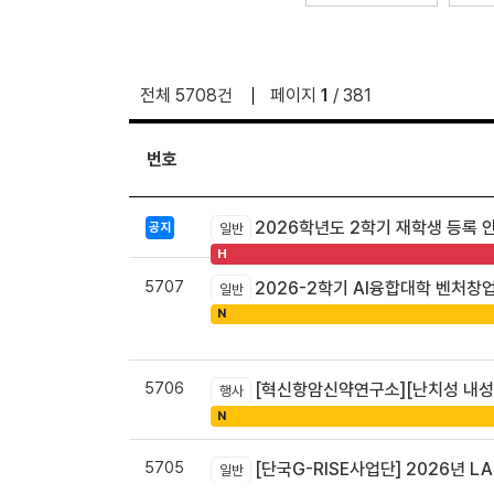
전체 5708건
페이지
1
/ 381
번호
2026학년도 2학기 재학생 등록 
공지
일반
H
5707
2026-2학기 AI융합대학 벤처창
일반
N
5706
[혁신항암신약연구소][난치성 내성암 극복
행사
N
5705
[단국G-RISE사업단] 2026년 LA
일반