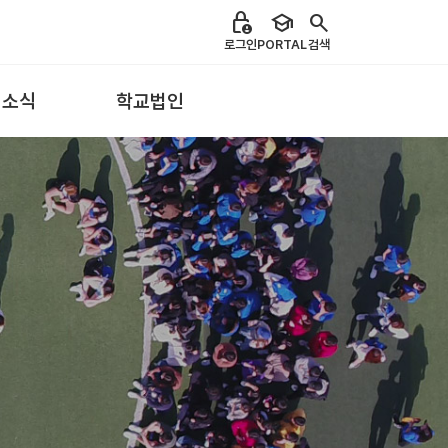
lock_person
school
search
로그인
PORTAL
검색
 소식
학교법인