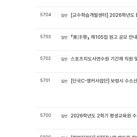
5704
[교수학습개발센터] 2026학년도 
일반
5703
『東洋學』 제105집 원고 공모 안내 / 『東洋學』第105輯征稿启
일반
5702
스포츠지도사연수원 기간제 직원 및
일반
5701
[단국C-앵커사업단] 보령시 수소
일반
5700
2026학년도 2학기 평생교육원 
일반