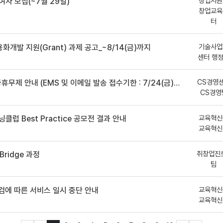
창업지원
여자 모집(~7월 29일)
창업교육
터
기술사업
용화개발 지원(Grant) 과제 공고_~8/14(금)까지
센터 행
CS경영
안내 (EMS 및 이메일 발송 접수기한 : 7/24(금) 오후 12시까지)
CS경영
교육혁신
클럽 Best Practice 공모전 결과 안내
교육혁신
취창업진
ridge 과정
팀
교육혁신
점검에 따른 서비스 일시 중단 안내
교육혁신