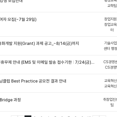
평생교육
수강생 모집안내
교학팀
창업지원
여자 모집(~7월 29일)
창업교육
터
기술사업
용화개발 지원(Grant) 과제 공고_~8/14(금)까지
센터 행
CS경영
안내 (EMS 및 이메일 발송 접수기한 : 7/24(금) 오후 12시까지)
CS경영
교육혁신
클럽 Best Practice 공모전 결과 안내
교육혁신
취창업진
ridge 과정
팀