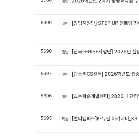
5700
2026학년도 2학기 평생교육원 
일반
5699
[창업지원단] STEP UP 멘토링 참
일반
5698
[단국G-RISE사업단] 2026년 실
일반
5697
[단소리CS센터] 2026학년도 집중휴무제 
일반
5696
[교수학습개발센터] 2026-1 단러닝
일반
5695
[멀티캠퍼스]K-뉴딜 아카데미_KB B
특강