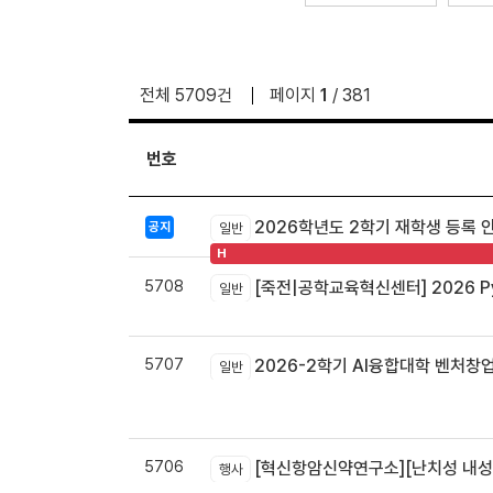
전체 5709건
페이지
1
/ 381
번호
2026학년도 2학기 재학생 등록 
공지
일반
H
5708
[죽전|공학교육혁신센터] 2026 Pyt
일반
5707
2026-2학기 AI융합대학 벤처창
일반
5706
[혁신항암신약연구소][난치성 내성암 극복
행사