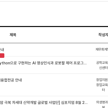
제목
작성
재무회계
안내
공학교육
hon으로 구현하는 AI 영상인식과 로봇팔 제어 프로그램 신청 안내
신센터
창업지원
업융합전공 안내
창업교육
터
의생명과
 차세대 신약개발 글로벌 사업단] 심포지엄 8월 24일 ~ 25일
부