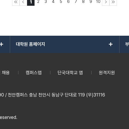
2
3
4
5
6
7
8
9
10
1
add
add
대학원 홈페이지
부
 채용
캠퍼스맵
단국대학교 앱
원격지원
 / 천안캠퍼스 충남 천안시 동남구 단대로 119 (우)31116
reserved.