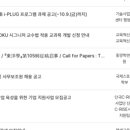
기술사업
B i-PLUG 프로그램 과제 공고(~10.9.(금)까지)
센터 행
교육혁신
DKU 시그니처 교수법 적용 교과목 개발 신청 안내
교육혁신
동양학연
事 / Call for Papers : The Oriental Studies, the 105th Issue
원
국제스포
 사무보조원 채용 공고
학부
단국C-RI
산업 육성을 위한 기업 지원사업 모집공고
사업단 
C-RISE
지원팀