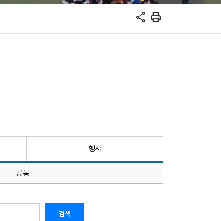
share
print
행사
공통
검색