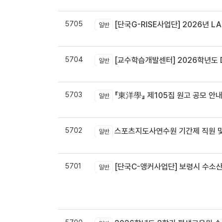
5705
[단국G-RISE사업단] 2026년 LA
일반
5704
[교수학습개발센터] 2026학년도 
일반
5703
『東洋學』 제105집 원고 공모 안내 / 『東洋學』第105輯征稿启
일반
5702
스포츠지도사연수원 기간제 직원 및
일반
5701
[단국C-앵커사업단] 보령시 수소
일반