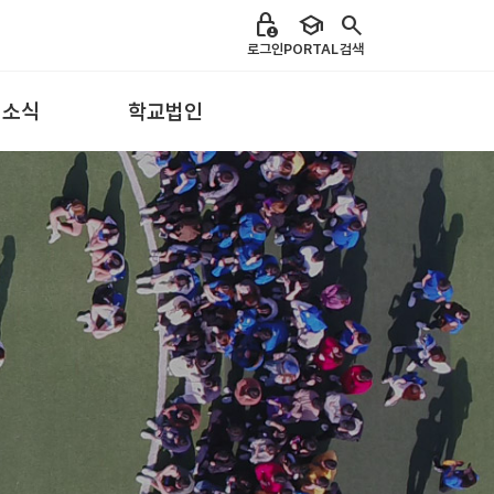
lock_person
school
search
로그인
PORTAL
검색
 소식
학교법인