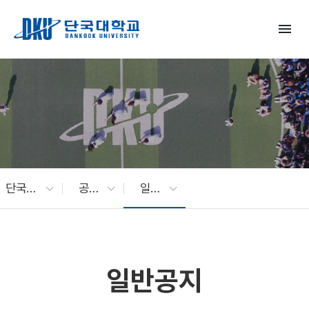
Skip to Main Content
menu
단국대 소식
공지사항
일반공지
일반공지