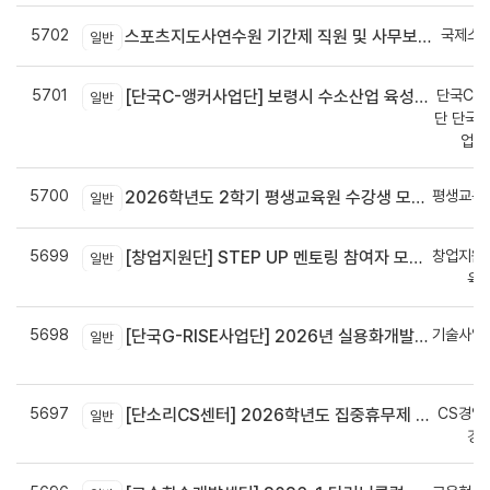
5702
국제스
스포츠지도사연수원 기간제 직원 및 사무보조원 채용 공고
일반
5701
단국C-R
[단국C-앵커사업단] 보령시 수소산업 육성을 위한 기업 지원사업 모집공고
일반
단 단국C
업지
5700
평생교육
2026학년도 2학기 평생교육원 수강생 모집안내
일반
5699
창업지원
[창업지원단] STEP UP 멘토링 참여자 모집(~7월 29일)
일반
육
5698
기술사업
[단국G-RISE사업단] 2026년 실용화개발 지원(Grant) 과제 공고_~8/14(금)까지
일반
정
5697
CS경영
[단소리CS센터] 2026학년도 집중휴무제 안내 (EMS 및 이메일 발송 접수기한 : 7/24(금) 오후 12시까지)
일반
경