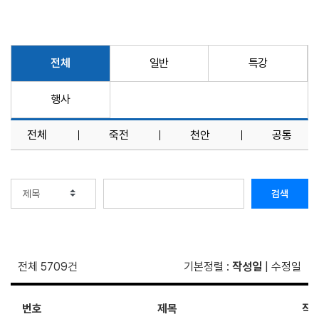
전체
일반
특강
행사
전체
죽전
천안
공통
검색
전체 5709건
기본정렬
:
작성일
|
수정일
번호
제목
작