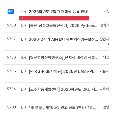
재무회
2026학년도 2학기 재학생 등록 안내
공지
일반
H
5708
공학교육
[죽전|공학교육혁신센터] 2026 Python으로 구현하는 AI 영상인식과 로봇팔 제어 프로그램 신청 안내
일반
5707
창업지원
2026-2학기 AI융합대학 벤처창업융합전공 안내
일반
육
5706
의생명
[혁신항암신약연구소][난치성 내성암 극복 차세대 신약개발 글로벌 사업단] 심포지엄 8월 24일 ~ 25일
행사
5705
기술사업
[단국G-RISE사업단] 2026년 LAB i-PLUG 프로그램 과제 공고(~10.9.(금)까지)
일반
정
5704
교육혁신
[교수학습개발센터] 2026학년도 DKU 시그니처 교수법 적용 교과목 개발 신청 안내
일반
신
5703
동양학
『東洋學』 제105집 원고 공모 안내 / 『東洋學』第105輯征稿启事 / Call for Papers : The Oriental Studies, the 105th Issue
일반