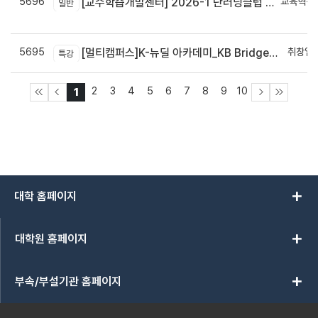
5696
교육혁신
[교수학습개발센터] 2026-1 단러닝클럽 Best Practice 공모전 결과 안내
일반
신
5695
취창업
[멀티캠퍼스]K-뉴딜 아카데미_KB Bridge 과정
특강
2
3
4
5
6
7
8
9
10
1
add
대학 홈페이지
add
대학원 홈페이지
add
부속/부설기관 홈페이지