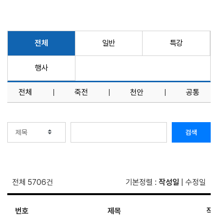
전체
일반
특강
행사
전체
죽전
천안
공통
검색
전체 5706건
기본정렬
:
작성일
|
수정일
번호
제목
작