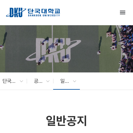
Skip to Main Content
menu
단국대 소식
공지사항
일반공지
일반공지