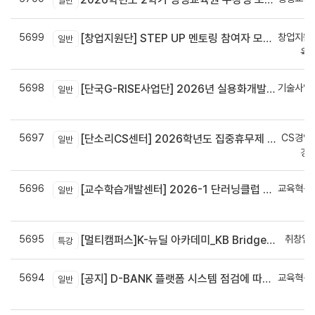
일반
5699
창업지원
[창업지원단] STEP UP 멘토링 참여자 모집(~7월 29일)
일반
육
5698
기술사업
[단국G-RISE사업단] 2026년 실용화개발 지원(Grant) 과제 공고_~8/14(금)까지
일반
정
5697
CS경영
[단소리CS센터] 2026학년도 집중휴무제 안내 (EMS 및 이메일 발송 접수기한 : 7/24(금) 오후 12시까지)
일반
경
5696
교육혁신
[교수학습개발센터] 2026-1 단러닝클럽 Best Practice 공모전 결과 안내
일반
신
5695
취창업
[멀티캠퍼스]K-뉴딜 아카데미_KB Bridge 과정
특강
5694
교육혁신
[공지] D-BANK 플랫폼 시스템 점검에 따른 서비스 일시 중단 안내
일반
신