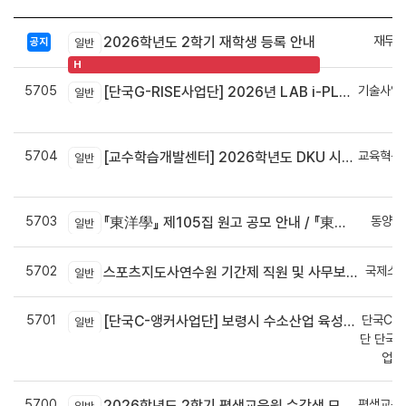
재무회
2026학년도 2학기 재학생 등록 안내
공지
일반
H
5705
기술사업
[단국G-RISE사업단] 2026년 LAB i-PLUG 프로그램 과제 공고(~10.9.(금)까지)
일반
정
5704
교육혁신
[교수학습개발센터] 2026학년도 DKU 시그니처 교수법 적용 교과목 개발 신청 안내
일반
신
5703
동양학
『東洋學』 제105집 원고 공모 안내 / 『東洋學』第105輯征稿启事 / Call for Papers : The Oriental Studies, the 105th Issue
일반
5702
국제스
스포츠지도사연수원 기간제 직원 및 사무보조원 채용 공고
일반
5701
단국C-R
[단국C-앵커사업단] 보령시 수소산업 육성을 위한 기업 지원사업 모집공고
일반
단 단국C
업지
5700
평생교육
2026학년도 2학기 평생교육원 수강생 모집안내