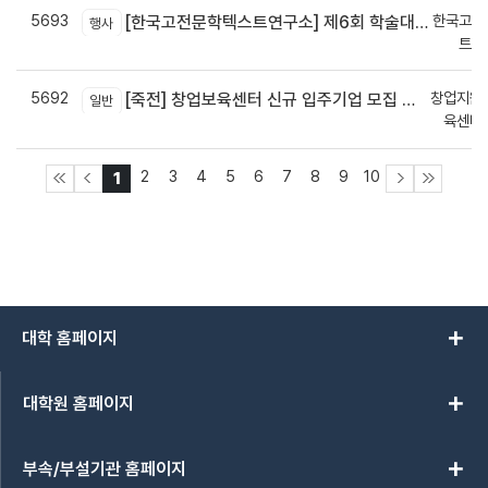
5693
한국고전
[한국고전문학텍스트연구소] 제6회 학술대회 안내
행사
트연
5692
창업지원
[죽전] 창업보육센터 신규 입주기업 모집 안내(~7.21)
일반
육센터
2
3
4
5
6
7
8
9
10
1
add
대학 홈페이지
add
대학원 홈페이지
add
부속/부설기관 홈페이지