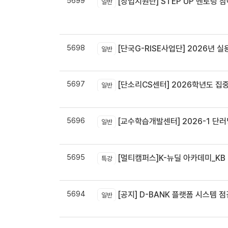
5699
[창업지원단] STEP UP 멘토링 참
일반
5698
[단국G-RISE사업단] 2026년 실
일반
5697
[단소리CS센터] 2026학년도 집중휴무제 
일반
5696
[교수학습개발센터] 2026-1 단러닝
일반
5695
[멀티캠퍼스]K-뉴딜 아카데미_KB B
특강
5694
[공지] D-BANK 플랫폼 시스템 
일반