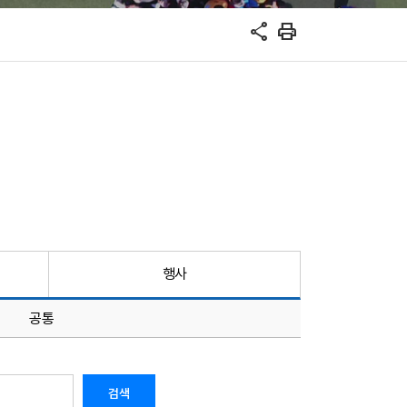
share
print
행사
공통
검색