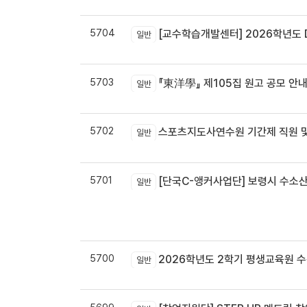
5704
[교수학습개발센터] 2026학년도 
일반
5703
『東洋學』 제105집 원고 공모 안내 / 『東洋學』第105輯征稿启
일반
5702
스포츠지도사연수원 기간제 직원 및
일반
5701
[단국C-앵커사업단] 보령시 수소
일반
5700
2026학년도 2학기 평생교육원 
일반