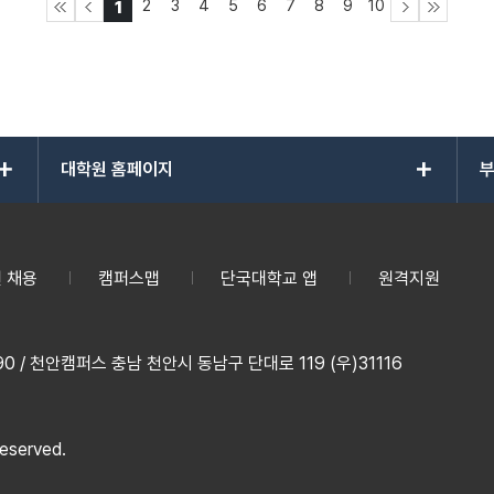
2
3
4
5
6
7
8
9
10
1
add
add
대학원 홈페이지
부
 채용
캠퍼스맵
단국대학교 앱
원격지원
 / 천안캠퍼스 충남 천안시 동남구 단대로 119 (우)31116
reserved.