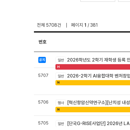
전체 5708건
페이지
1
/ 381
번호
2026학년도 2학기 재학생 등록 
공지
일반
H
5707
2026-2학기 AI융합대학 벤처창
일반
N
5706
[혁신항암신약연구소][난치성 내성암 극복
행사
N
5705
[단국G-RISE사업단] 2026년 LA
일반