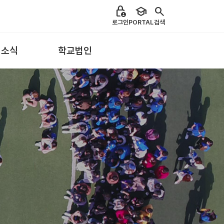
lock_person
school
search
로그인
PORTAL
검색
 소식
학교법인