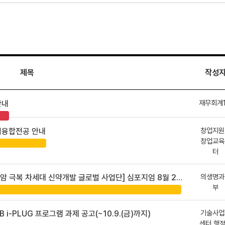
제목
작성
재무회계
안내
창업지원
업융합전공 안내
창업교육
터
의생명과
 차세대 신약개발 글로벌 사업단] 심포지엄 8월 24일 ~ 25일
부
기술사업
B i-PLUG 프로그램 과제 공고(~10.9.(금)까지)
센터 행