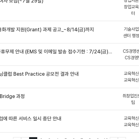
창업지원
여자 모집(~7월 29일)
창업교육
터
기술사업
용화개발 지원(Grant) 과제 공고_~8/14(금)까지
센터 행
CS경영
안내 (EMS 및 이메일 발송 접수기한 : 7/24(금) 오후 12시까지)
CS경영
교육혁신
클럽 Best Practice 공모전 결과 안내
교육혁신
취창업진
ridge 과정
팀
교육혁신
점검에 따른 서비스 일시 중단 안내
교육혁신