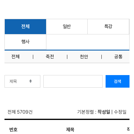
전체
일반
특강
행사
전체
죽전
천안
공통
검색
전체 5709건
기본정렬
:
작성일
|
수정일
번호
제목
작