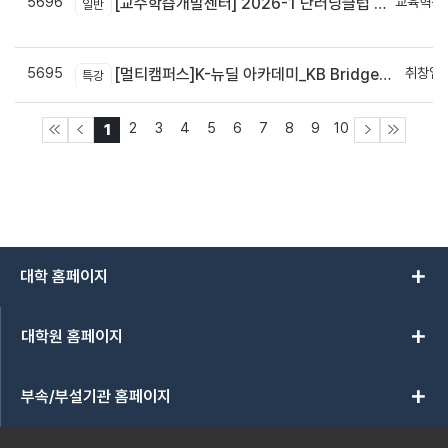
5696
교육혁신
[교수학습개발센터] 2026-1 단러닝클럽 Best Practice 공모전 결과 안내
일반
신
5695
취창업
[멀티캠퍼스]K-뉴딜 아카데미_KB Bridge 과정
특강
2
3
4
5
6
7
8
9
10
1
add
대학 홈페이지
add
대학원 홈페이지
add
부속/부설기관 홈페이지