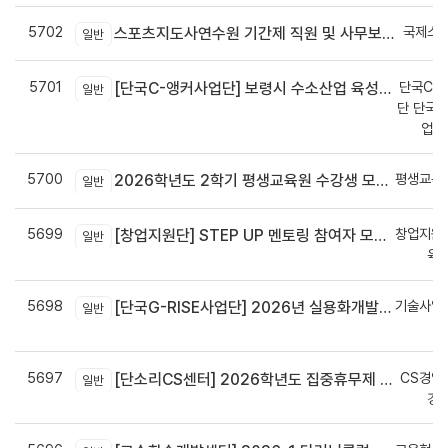
5702
국제스
스포츠지도사연수원 기간제 직원 및 사무보조원 채용 공고
일반
5701
단국C-R
[단국C-앵커사업단] 보령시 수소산업 육성을 위한 기업 지원사업 모집공고
일반
단 단국C
업지
5700
평생교육
2026학년도 2학기 평생교육원 수강생 모집안내
일반
5699
창업지원
[창업지원단] STEP UP 멘토링 참여자 모집(~7월 29일)
일반
육
5698
기술사업
[단국G-RISE사업단] 2026년 실용화개발 지원(Grant) 과제 공고_~8/14(금)까지
일반
정
5697
CS경영
[단소리CS센터] 2026학년도 집중휴무제 안내 (EMS 및 이메일 발송 접수기한 : 7/24(금) 오후 12시까지)
일반
경