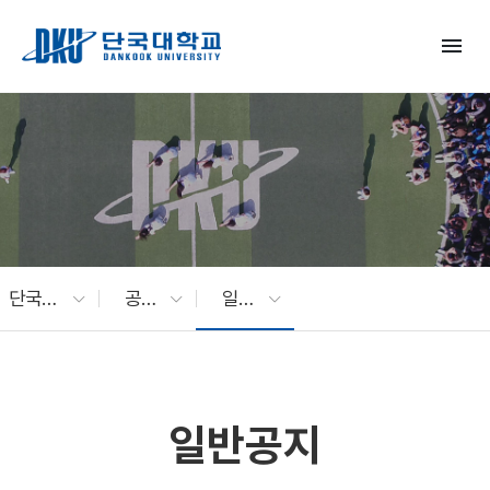
Skip to Main Content
menu
단국대 소식
공지사항
일반공지
일반공지