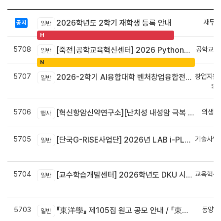
재무회
2026학년도 2학기 재학생 등록 안내
공지
일반
H
5708
공학교육
[죽전|공학교육혁신센터] 2026 Python으로 구현하는 AI 영상인식과 로봇팔 제어 프로그램 신청 안내
일반
N
5707
창업지원
2026-2학기 AI융합대학 벤처창업융합전공 안내
일반
육
5706
의생명
[혁신항암신약연구소][난치성 내성암 극복 차세대 신약개발 글로벌 사업단] 심포지엄 8월 24일 ~ 25일
행사
5705
기술사업
[단국G-RISE사업단] 2026년 LAB i-PLUG 프로그램 과제 공고(~10.9.(금)까지)
일반
정
5704
교육혁신
[교수학습개발센터] 2026학년도 DKU 시그니처 교수법 적용 교과목 개발 신청 안내
일반
신
5703
동양학
『東洋學』 제105집 원고 공모 안내 / 『東洋學』第105輯征稿启事 / Call for Papers : The Oriental Studies, the 105th Issue
일반