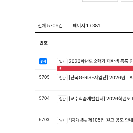
전체 5706건
페이지
1
/ 381
번호
2026학년도 2학기 재학생 등록 
공지
일반
H
5705
[단국G-RISE사업단] 2026년 LA
일반
5704
[교수학습개발센터] 2026학년도 
일반
5703
『東洋學』 제105집 원고 공모 안내 / 『東洋學』第105輯征稿启
일반