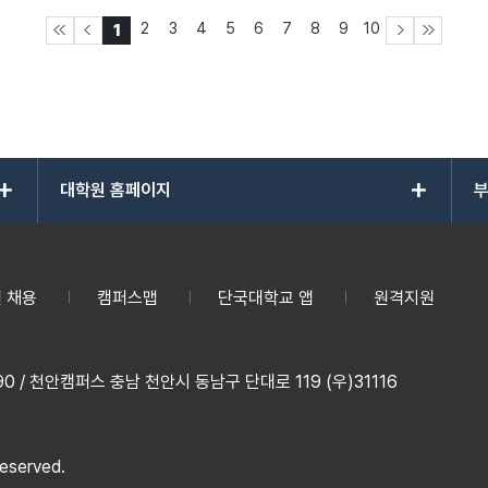
2
3
4
5
6
7
8
9
10
1
add
add
대학원 홈페이지
부
 채용
캠퍼스맵
단국대학교 앱
원격지원
 / 천안캠퍼스 충남 천안시 동남구 단대로 119 (우)31116
reserved.