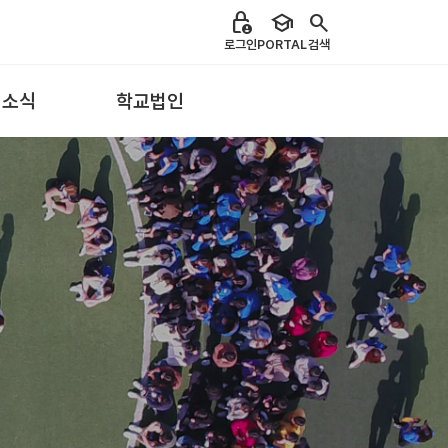
lock_person
school
search
로그인
PORTAL
검색
 소식
학교법인