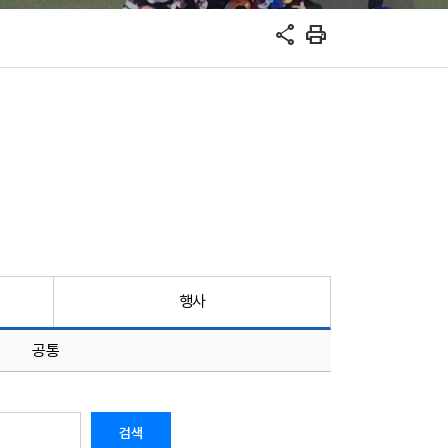
share
print
행사
공통
검색