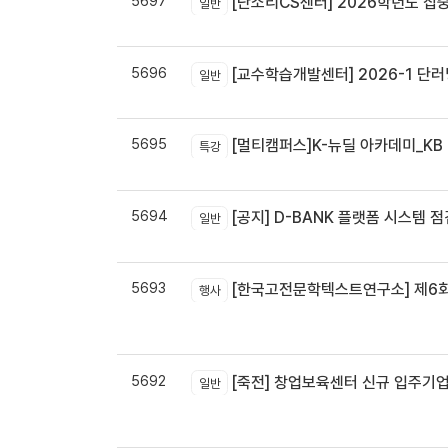
5697
[단소리CS센터] 2026학년도 집중휴무제 
일반
5696
[교수학습개발센터] 2026-1 단러닝
일반
5695
[멀티캠퍼스]K-뉴딜 아카데미_KB B
특강
5694
[공지] D-BANK 플랫폼 시스템 
일반
5693
[한국고전문학텍스트연구소] 제6회
행사
5692
[죽전] 창업보육센터 신규 입주기업 
일반