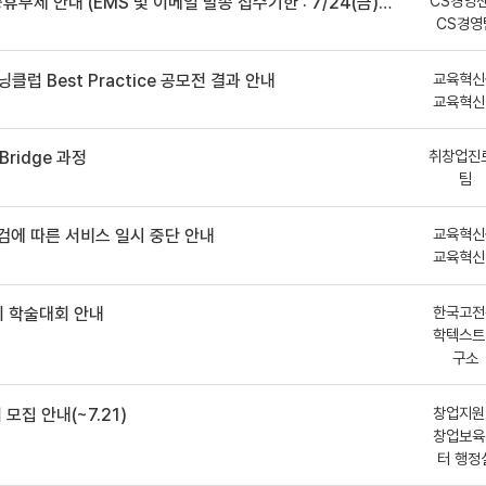
CS경영
안내 (EMS 및 이메일 발송 접수기한 : 7/24(금) 오후 12시까지)
CS경영
교육혁신
클럽 Best Practice 공모전 결과 안내
교육혁신
취창업진
ridge 과정
팀
교육혁신
점검에 따른 서비스 일시 중단 안내
교육혁신
한국고전
 학술대회 안내
학텍스트
구소
창업지원
모집 안내(~7.21)
창업보육
터 행정