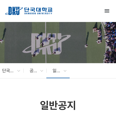
Skip to Main Content
menu
단국대 소식
공지사항
일반공지
일반공지