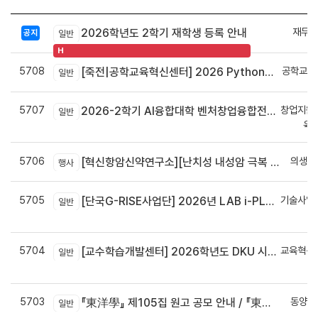
재무회
2026학년도 2학기 재학생 등록 안내
공지
일반
H
5708
공학교육
[죽전|공학교육혁신센터] 2026 Python으로 구현하는 AI 영상인식과 로봇팔 제어 프로그램 신청 안내
일반
5707
창업지원
2026-2학기 AI융합대학 벤처창업융합전공 안내
일반
육
5706
의생명
[혁신항암신약연구소][난치성 내성암 극복 차세대 신약개발 글로벌 사업단] 심포지엄 8월 24일 ~ 25일
행사
5705
기술사업
[단국G-RISE사업단] 2026년 LAB i-PLUG 프로그램 과제 공고(~10.9.(금)까지)
일반
정
5704
교육혁신
[교수학습개발센터] 2026학년도 DKU 시그니처 교수법 적용 교과목 개발 신청 안내
일반
신
5703
동양학
『東洋學』 제105집 원고 공모 안내 / 『東洋學』第105輯征稿启事 / Call for Papers : The Oriental Studies, the 105th Issue
일반