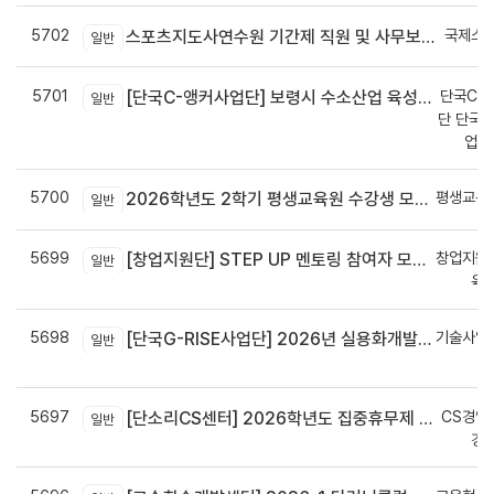
5702
국제스
스포츠지도사연수원 기간제 직원 및 사무보조원 채용 공고
일반
5701
단국C-R
[단국C-앵커사업단] 보령시 수소산업 육성을 위한 기업 지원사업 모집공고
일반
단 단국C
업지
5700
평생교육
2026학년도 2학기 평생교육원 수강생 모집안내
일반
5699
창업지원
[창업지원단] STEP UP 멘토링 참여자 모집(~7월 29일)
일반
육
5698
기술사업
[단국G-RISE사업단] 2026년 실용화개발 지원(Grant) 과제 공고_~8/14(금)까지
일반
정
5697
CS경영
[단소리CS센터] 2026학년도 집중휴무제 안내 (EMS 및 이메일 발송 접수기한 : 7/24(금) 오후 12시까지)
일반
경