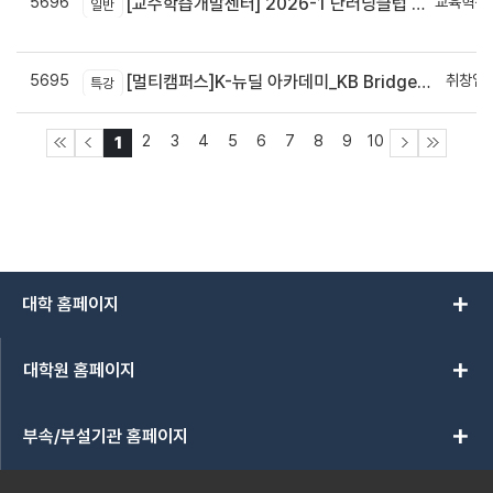
5696
교육혁신
[교수학습개발센터] 2026-1 단러닝클럽 Best Practice 공모전 결과 안내
일반
신
5695
취창업
[멀티캠퍼스]K-뉴딜 아카데미_KB Bridge 과정
특강
2
3
4
5
6
7
8
9
10
1
add
대학 홈페이지
add
대학원 홈페이지
add
부속/부설기관 홈페이지