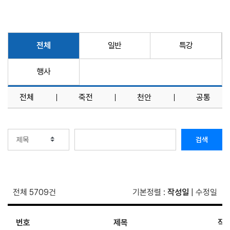
전체
일반
특강
행사
전체
죽전
천안
공통
검색
전체 5709건
기본정렬
:
작성일
|
수정일
번호
제목
작