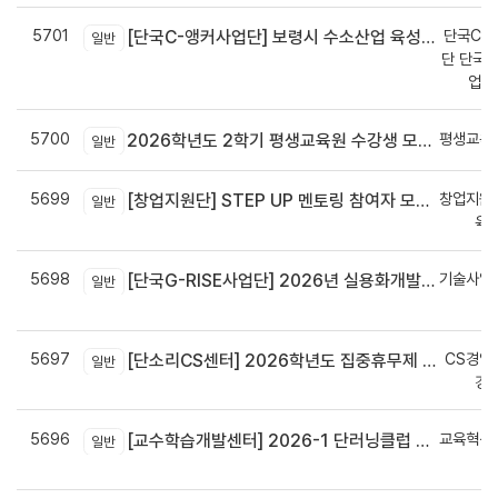
5701
단국C-R
[단국C-앵커사업단] 보령시 수소산업 육성을 위한 기업 지원사업 모집공고
일반
단 단국C
업지
5700
평생교육
2026학년도 2학기 평생교육원 수강생 모집안내
일반
5699
창업지원
[창업지원단] STEP UP 멘토링 참여자 모집(~7월 29일)
일반
육
5698
기술사업
[단국G-RISE사업단] 2026년 실용화개발 지원(Grant) 과제 공고_~8/14(금)까지
일반
정
5697
CS경영
[단소리CS센터] 2026학년도 집중휴무제 안내 (EMS 및 이메일 발송 접수기한 : 7/24(금) 오후 12시까지)
일반
경
5696
교육혁신
[교수학습개발센터] 2026-1 단러닝클럽 Best Practice 공모전 결과 안내
일반
신