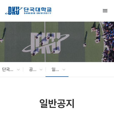
Skip to Main Content
menu
단국대 소식
공지사항
일반공지
일반공지