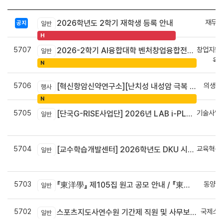
재무회
2026학년도 2학기 재학생 등록 안내
공지
일반
H
5707
창업지원
2026-2학기 AI융합대학 벤처창업융합전공 안내
일반
육
N
5706
의생명
[혁신항암신약연구소][난치성 내성암 극복 차세대 신약개발 글로벌 사업단] 심포지엄 8월 24일 ~ 25일
행사
N
5705
기술사업
[단국G-RISE사업단] 2026년 LAB i-PLUG 프로그램 과제 공고(~10.9.(금)까지)
일반
정
5704
교육혁신
[교수학습개발센터] 2026학년도 DKU 시그니처 교수법 적용 교과목 개발 신청 안내
일반
신
5703
동양학
『東洋學』 제105집 원고 공모 안내 / 『東洋學』第105輯征稿启事 / Call for Papers : The Oriental Studies, the 105th Issue
일반
5702
국제스
스포츠지도사연수원 기간제 직원 및 사무보조원 채용 공고
일반