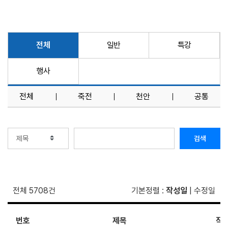
전체
일반
특강
행사
전체
죽전
천안
공통
검색
전체 5708건
기본정렬
:
작성일
|
수정일
번호
제목
작