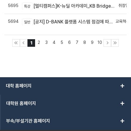
5695
취창업
[멀티캠퍼스]K-뉴딜 아카데미_KB Bridge 과정
특강
5694
교육혁신
[공지] D-BANK 플랫폼 시스템 점검에 따른 서비스 일시 중단 안내
일반
신
2
3
4
5
6
7
8
9
10
1
add
대학 홈페이지
add
대학원 홈페이지
add
부속/부설기관 홈페이지