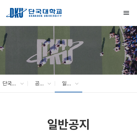
Skip to Main Content
menu
단국대 소식
공지사항
일반공지
일반공지