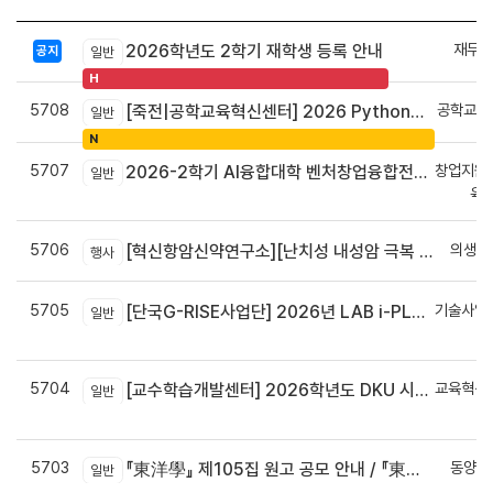
재무회
2026학년도 2학기 재학생 등록 안내
공지
일반
H
5708
공학교육
[죽전|공학교육혁신센터] 2026 Python으로 구현하는 AI 영상인식과 로봇팔 제어 프로그램 신청 안내
일반
N
5707
창업지원
2026-2학기 AI융합대학 벤처창업융합전공 안내
일반
육
5706
의생명
[혁신항암신약연구소][난치성 내성암 극복 차세대 신약개발 글로벌 사업단] 심포지엄 8월 24일 ~ 25일
행사
5705
기술사업
[단국G-RISE사업단] 2026년 LAB i-PLUG 프로그램 과제 공고(~10.9.(금)까지)
일반
정
5704
교육혁신
[교수학습개발센터] 2026학년도 DKU 시그니처 교수법 적용 교과목 개발 신청 안내
일반
신
5703
동양학
『東洋學』 제105집 원고 공모 안내 / 『東洋學』第105輯征稿启事 / Call for Papers : The Oriental Studies, the 105th Issue
일반