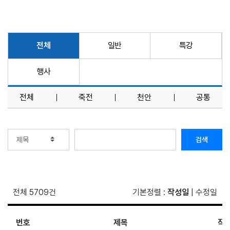
전체
일반
특강
행사
전체
죽전
천안
공통
검색
전체 5709건
기본정렬
:
작성일
|
수정일
번호
제목
작