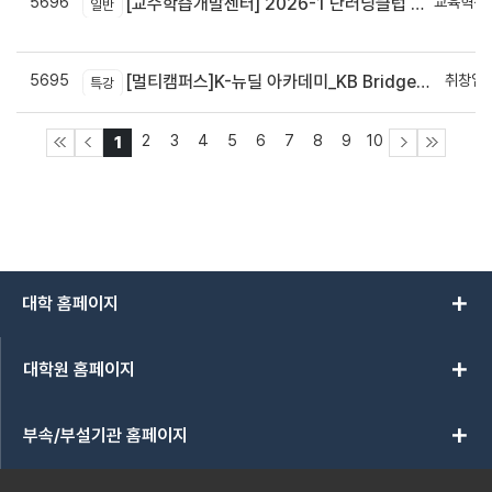
5696
교육혁신
[교수학습개발센터] 2026-1 단러닝클럽 Best Practice 공모전 결과 안내
일반
신
5695
취창업
[멀티캠퍼스]K-뉴딜 아카데미_KB Bridge 과정
특강
2
3
4
5
6
7
8
9
10
1
add
대학 홈페이지
add
대학원 홈페이지
add
부속/부설기관 홈페이지