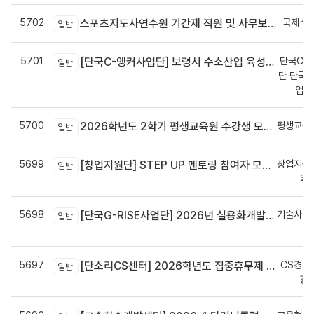
5702
국제스
스포츠지도사연수원 기간제 직원 및 사무보조원 채용 공고
일반
5701
단국C-R
[단국C-앵커사업단] 보령시 수소산업 육성을 위한 기업 지원사업 모집공고
일반
단 단국C
업지
5700
평생교육
2026학년도 2학기 평생교육원 수강생 모집안내
일반
5699
창업지원
[창업지원단] STEP UP 멘토링 참여자 모집(~7월 29일)
일반
육
5698
기술사업
[단국G-RISE사업단] 2026년 실용화개발 지원(Grant) 과제 공고_~8/14(금)까지
일반
정
5697
CS경영
[단소리CS센터] 2026학년도 집중휴무제 안내 (EMS 및 이메일 발송 접수기한 : 7/24(금) 오후 12시까지)
일반
경