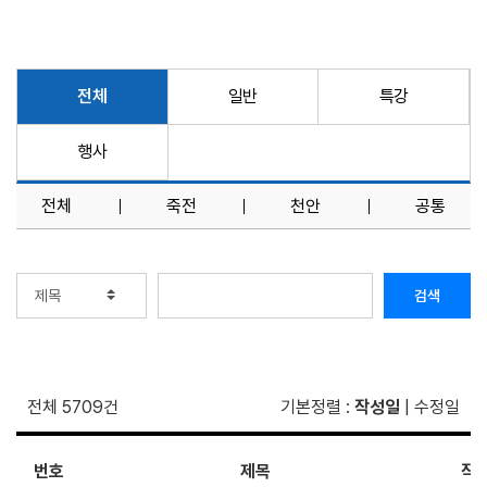
전체
일반
특강
행사
전체
죽전
천안
공통
검색
전체 5709건
기본정렬
:
작성일
|
수정일
번호
제목
작