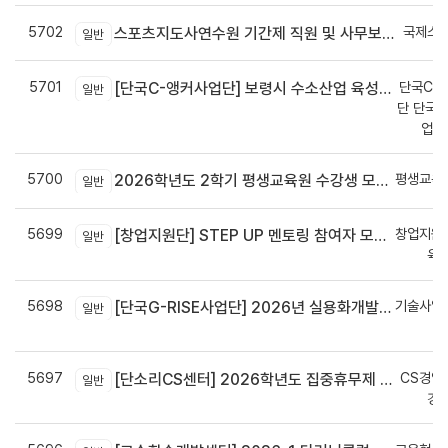
5702
국제스
스포츠지도사연수원 기간제 직원 및 사무보조원 채용 공고
일반
5701
단국C-R
[단국C-앵커사업단] 보령시 수소산업 육성을 위한 기업 지원사업 모집공고
일반
단 단국C
업지
5700
평생교육
2026학년도 2학기 평생교육원 수강생 모집안내
일반
5699
창업지원
[창업지원단] STEP UP 멘토링 참여자 모집(~7월 29일)
일반
육
5698
기술사업
[단국G-RISE사업단] 2026년 실용화개발 지원(Grant) 과제 공고_~8/14(금)까지
일반
정
5697
CS경영
[단소리CS센터] 2026학년도 집중휴무제 안내 (EMS 및 이메일 발송 접수기한 : 7/24(금) 오후 12시까지)
일반
경