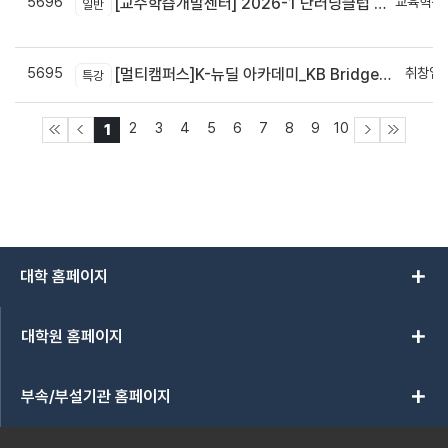
5696
교육혁신
[교수학습개발센터] 2026-1 단러닝클럽 Best Practice 공모전 결과 안내
일반
신
5695
취창업
[멀티캠퍼스]K-뉴딜 아카데미_KB Bridge 과정
특강
2
3
4
5
6
7
8
9
10
1
add
대학 홈페이지
add
대학원 홈페이지
add
부속/부설기관 홈페이지