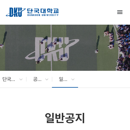
Skip to Main Content
menu
단국대 소식
공지사항
일반공지
일반공지