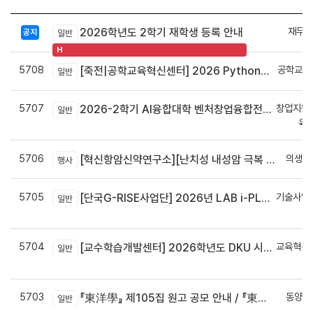
재무회
2026학년도 2학기 재학생 등록 안내
공지
일반
H
5708
공학교육
[죽전|공학교육혁신센터] 2026 Python으로 구현하는 AI 영상인식과 로봇팔 제어 프로그램 신청 안내
일반
5707
창업지원
2026-2학기 AI융합대학 벤처창업융합전공 안내
일반
육
5706
의생명
[혁신항암신약연구소][난치성 내성암 극복 차세대 신약개발 글로벌 사업단] 심포지엄 8월 24일 ~ 25일
행사
5705
기술사업
[단국G-RISE사업단] 2026년 LAB i-PLUG 프로그램 과제 공고(~10.9.(금)까지)
일반
정
5704
교육혁신
[교수학습개발센터] 2026학년도 DKU 시그니처 교수법 적용 교과목 개발 신청 안내
일반
신
5703
동양학
『東洋學』 제105집 원고 공모 안내 / 『東洋學』第105輯征稿启事 / Call for Papers : The Oriental Studies, the 105th Issue
일반