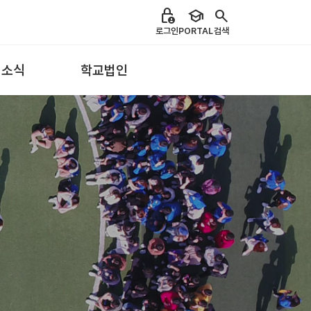
lock_person
school
search
로그인
PORTAL
검색
 소식
학교법인