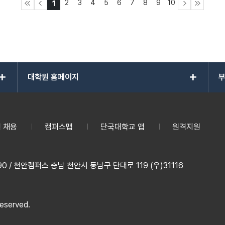
2
3
4
5
6
7
8
9
10
1
add
add
대학원 홈페이지
부
 채용
캠퍼스맵
단국대학교 앱
원격지원
 / 천안캠퍼스 충남 천안시 동남구 단대로 119 (우)31116
reserved.