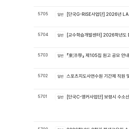
5705
[단국G-RISE사업단] 2026년 LA
일반
5704
[교수학습개발센터] 2026학년도 
일반
5703
『東洋學』 제105집 원고 공모 안내 / 『東洋學』第105輯征稿启
일반
5702
스포츠지도사연수원 기간제 직원 및
일반
5701
[단국C-앵커사업단] 보령시 수소
일반