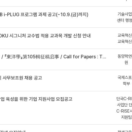
기술사업
B i-PLUG 프로그램 과제 공고(~10.9.(금)까지)
센터 행
교육혁신
DKU 시그니처 교수법 적용 교과목 개발 신청 안내
교육혁신
동양학연
事 / Call for Papers : The Oriental Studies, the 105th Issue
원
국제스포
 사무보조원 채용 공고
학부
단국C-RI
산업 육성을 위한 기업 지원사업 모집공고
사업단 
C-RISE
지원팀