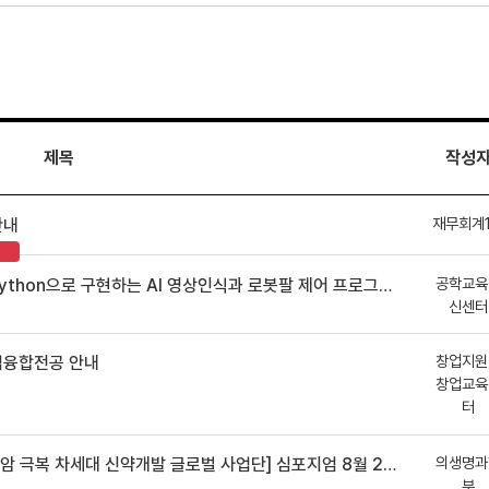
제목
작성
재무회계
안내
공학교육
hon으로 구현하는 AI 영상인식과 로봇팔 제어 프로그램 신청 안내
신센터
창업지원
업융합전공 안내
창업교육
터
의생명과
 차세대 신약개발 글로벌 사업단] 심포지엄 8월 24일 ~ 25일
부