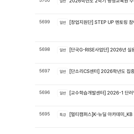
5700
2026학년도 2학기 평생교육원 
일반
5699
[창업지원단] STEP UP 멘토링 참
일반
5698
[단국G-RISE사업단] 2026년 실
일반
5697
[단소리CS센터] 2026학년도 집중휴무제 
일반
5696
[교수학습개발센터] 2026-1 단러닝
일반
5695
[멀티캠퍼스]K-뉴딜 아카데미_KB B
특강