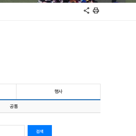
share
print
행사
공통
검색