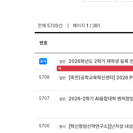
전체 5709건
페이지
1
/ 381
번호
2026학년도 2학기 재학생 등록 
공지
일반
H
5708
[죽전|공학교육혁신센터] 2026 Pyt
일반
5707
2026-2학기 AI융합대학 벤처창
일반
5706
[혁신항암신약연구소][난치성 내성암 극복
행사