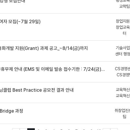
평생교육
수강생 모집안내
교학팀
창업지원
여자 모집(~7월 29일)
창업교육
터
기술사업
용화개발 지원(Grant) 과제 공고_~8/14(금)까지
센터 행
CS경영
안내 (EMS 및 이메일 발송 접수기한 : 7/24(금) 오후 12시까지)
CS경영
교육혁신
클럽 Best Practice 공모전 결과 안내
교육혁신
취창업진
ridge 과정
팀