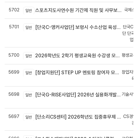
5702
국제스
스포츠지도사연수원 기간제 직원 및 사무보조원 채용 공고
일반
5701
단국C-R
[단국C-앵커사업단] 보령시 수소산업 육성을 위한 기업 지원사업 모집공고
일반
단 단국C
업지
5700
평생교육
2026학년도 2학기 평생교육원 수강생 모집안내
일반
5699
창업지원
[창업지원단] STEP UP 멘토링 참여자 모집(~7월 29일)
일반
육
5698
기술사업
[단국G-RISE사업단] 2026년 실용화개발 지원(Grant) 과제 공고_~8/14(금)까지
일반
정
5697
CS경영
[단소리CS센터] 2026학년도 집중휴무제 안내 (EMS 및 이메일 발송 접수기한 : 7/24(금) 오후 12시까지)
일반
경