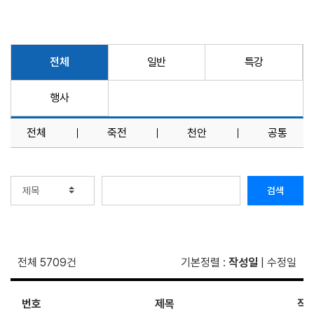
전체
일반
특강
행사
전체
죽전
천안
공통
검색
전체 5709건
기본정렬
:
작성일
|
수정일
번호
제목
작