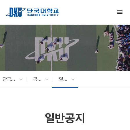
Skip to Main Content
menu
단국대 소식
공지사항
일반공지
일반공지