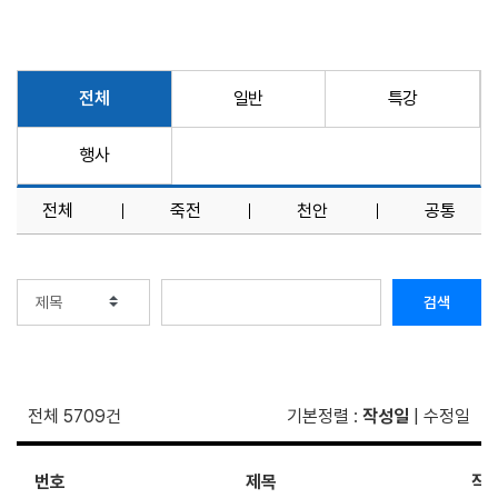
전체
일반
특강
행사
전체
죽전
천안
공통
검색
전체 5709건
기본정렬
:
작성일
|
수정일
번호
제목
작