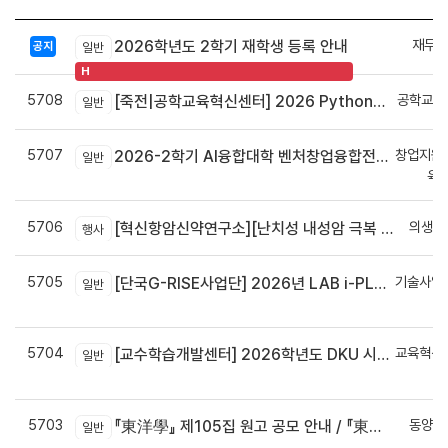
재무회
2026학년도 2학기 재학생 등록 안내
공지
일반
H
5708
공학교육
[죽전|공학교육혁신센터] 2026 Python으로 구현하는 AI 영상인식과 로봇팔 제어 프로그램 신청 안내
일반
5707
창업지원
2026-2학기 AI융합대학 벤처창업융합전공 안내
일반
육
5706
의생명
[혁신항암신약연구소][난치성 내성암 극복 차세대 신약개발 글로벌 사업단] 심포지엄 8월 24일 ~ 25일
행사
5705
기술사업
[단국G-RISE사업단] 2026년 LAB i-PLUG 프로그램 과제 공고(~10.9.(금)까지)
일반
정
5704
교육혁신
[교수학습개발센터] 2026학년도 DKU 시그니처 교수법 적용 교과목 개발 신청 안내
일반
신
5703
동양학
『東洋學』 제105집 원고 공모 안내 / 『東洋學』第105輯征稿启事 / Call for Papers : The Oriental Studies, the 105th Issue
일반