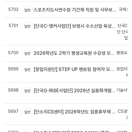
5702
국제스
스포츠지도사연수원 기간제 직원 및 사무보조원 채용 공고
일반
5701
단국C-R
[단국C-앵커사업단] 보령시 수소산업 육성을 위한 기업 지원사업 모집공고
일반
단 단국C
업지
5700
평생교육
2026학년도 2학기 평생교육원 수강생 모집안내
일반
5699
창업지원
[창업지원단] STEP UP 멘토링 참여자 모집(~7월 29일)
일반
육
5698
기술사업
[단국G-RISE사업단] 2026년 실용화개발 지원(Grant) 과제 공고_~8/14(금)까지
일반
정
5697
CS경영
[단소리CS센터] 2026학년도 집중휴무제 안내 (EMS 및 이메일 발송 접수기한 : 7/24(금) 오후 12시까지)
일반
경