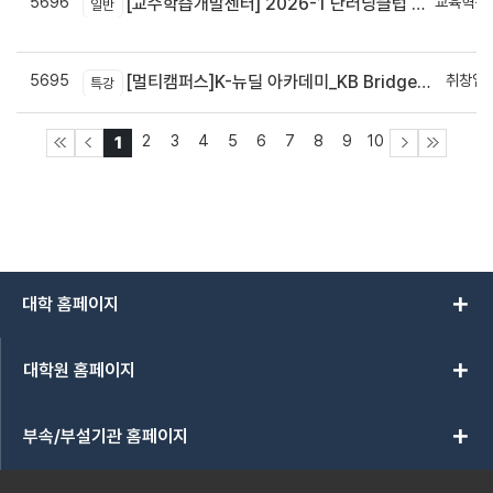
5696
교육혁신
[교수학습개발센터] 2026-1 단러닝클럽 Best Practice 공모전 결과 안내
일반
신
5695
취창업
[멀티캠퍼스]K-뉴딜 아카데미_KB Bridge 과정
특강
2
3
4
5
6
7
8
9
10
1
add
대학 홈페이지
add
대학원 홈페이지
add
부속/부설기관 홈페이지