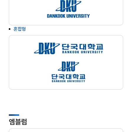
혼합형
엠블럼