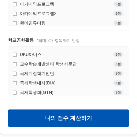
아카데믹프로그램
5점
아카데믹프로그램2
5점
원어민튜터링
5점
원어민튜터링2
5점
학교공헌활동
*최대 2개 항목까지 인정
DKU아너스
3점
교수학습개발센터 학생자문단
3점
국제계절학기인턴
5점
국제학생대사(DIA)
5점
국제학생회(GTN)
5점
글로벌인재장학금
3점
날개단대
3점
나의 점수 계산하기
단과대학 학생회장
3점
단국미디어센터
3점