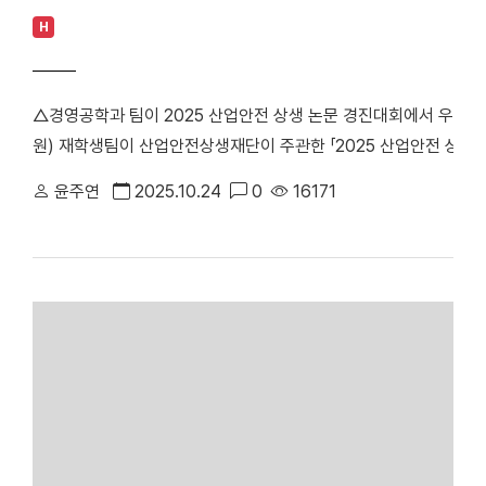
H
△경영공학과 팀이 2025 산업안전 상생 논문 경진대회에서 우수상
원) 재학생팀이 산업안전상생재단이 주관한 「2025 산업안전 상생 
는 산업안전 분야의 문제 해결을 위한 산학연 협업 활성화와 청년 
윤주연
2025.10.24
0
16171
전이다. 경영공학과 4학년 김솔민, 이소윤, 윤성민 학생과 산업공
‘산업안전 혁신을 위한 딥러닝 기반의 배터리 표면 결함 분류 모델
품질관리 자동화에 기여할 수 있는 방안을 제시해 주목받았다. 지도
문제를 고민하며 AI 기술을 적용한 점에서 높은 의미가 있다”며 
기대한다”고 소감을 전했다. #단국대 #경영공학과 [대학뉴스 제보] 죽전
: 041-550-1061