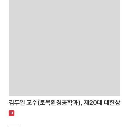
김두일 교수(토목환경공학과), 제20대 대한상하
H