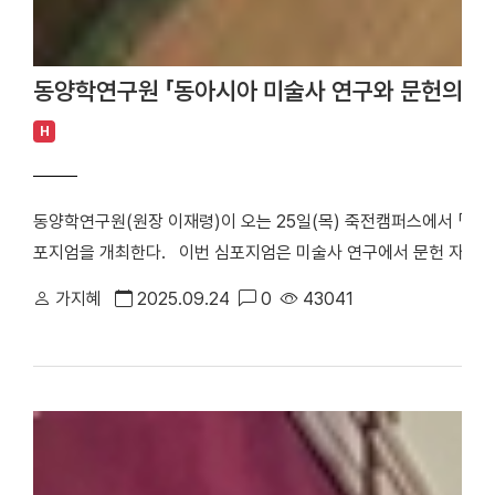
동양학연구원 「동아시아 미술사 연구와 문헌의 활
H
동양학연구원(원장 이재령)이 오는 25일(목) 죽전캠퍼스에서 「동
포지엄을 개최한다. 이번 심포지엄은 미술사 연구에서 문헌 자료가
아 불교미술과 문헌의 상호작용, 조선시대 물질문화와 기록 자료의 의
가지혜
2025.09.24
0
43041
조, 근대 문헌 속 화승(畵僧)의 정체성 변화까지 폭넓게 다뤘다. ​
용」 학술심포지엄 포스터 학술심포지엄 발표는 ▲조충현 교수(단국대)
석각의 시왕 찬문과 그 함의」 ▲마르코 트롬베타(주한 이탈리아 대사
를 통해 본 십이종사 개념의 형성」 ▲한혜선 교수(이화여대 한국문화
조달 양상」 ▲임수민 연구원(불교문화유산연구소) 「『근역서화징』에 
다. 각 주제 발표 후 이어진 지정토론에서는 ▲이해림(陝西師範