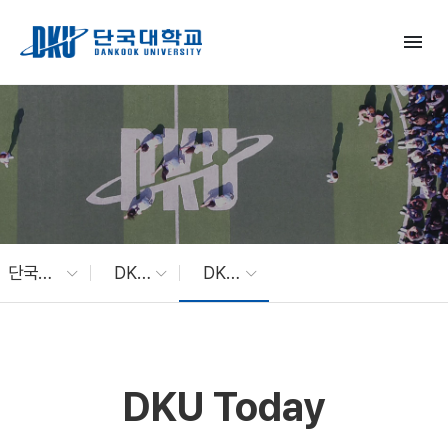
Skip to Main Content
menu
단국대 소식
DKU News
DKU Today
DKU Today