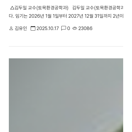
​​​ △김두일 교수(토목환경공학과) 김두일 교수(토목환경공학과)
다. 임기는 2026년 1월 1일부터 2027년 12월 31일까지 2년이
도 분야의 학문적 발전과 기술 혁신을 도모하며 경영·계획·정책 등 
김유인
2025.10.17
0
23086
장은 “상하수도 분야의 기술개발과 전문인력 양성에 힘쓰고 정책 개
해외시장 진출을 위한 국제 교류도 강화해 나가겠다”고 포부를 밝혔
해수담수화 및 하수재이용, 상수 고도처리, 고도산화처리공정 등이다
전에는 포스코건설, 한국과학기술연구원(KIST), 삼성건설 등에서
쌓았다. [대학뉴스 제보] 죽전 홍보팀 : 031-8005-2032~5, 천안