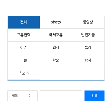
전체
photo
동영상
교류협력
국제교류
발전기금
이슈
입시
특강
피플
학술
행사
스포츠
검색