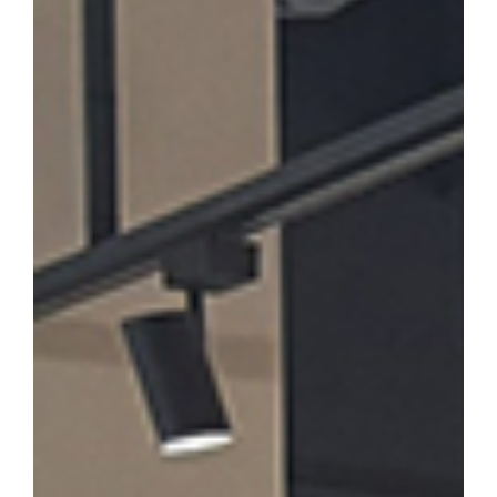
론계 문인의 문학론과 한시」를 발표·토론한다. 윤재환 소장은 "소
후기 한시 연구의 지평을 넓히고, 근기 문단의 문학적 성격을 종합