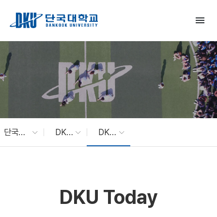
Skip to Main Content
menu
단국대 소식
DKU News
DKU Today
DKU Today