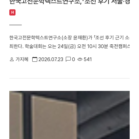
한국고전문학텍스트연구소,「조선 후기 서울·경기 
H
한국고전문학텍스트연구소(소장 윤재환)가 「조선 후기 근기 소론 계
최한다. 학술대회는 오는 24일(금) 오전 10시 30분 죽전캠퍼스 
당정치의 주요 정치 세력으로, 현실적인 개혁과 유연한 정치를 지향
가지혜
2026.07.23
0
541
후기 서울 및 경기 지역에 거주한 소론 계열 문인들의 시문학을 통
창작 경향을 심층적으로 조명한다. △ 한국고전문학텍스트연구소「조
스터 학술대회는 1부 세션과 2부 세션으로 진행된다. 1부 세션에
론 형성기 문인의 전개와 문학론」을 발표·토론한다. △유진희 연구교
반 소론계 관료 문인의 시문학」을 발표·토론한다. 2부 세션에서는 
문학 이론」으로 시작된다. 이어 △유명석 연구교수(단국대)와 송혁기
시문학」을 발표·토론한다. △박희인 연구교수(단국대)와 김민학 교수
관과 시적 지향」을 발표·토론한다. △채지수 연구교수(단국대)와 이
이씨 문인들의 문학론과 한시」를 발표·토론한다. △이황진 교수(단국