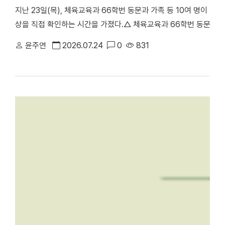
지난 23일(목), 체육교육과 66학번 동문과 가족 등 10여 명이 
상을 직접 확인하는 시간을 가졌다.△ 체육교육과 66학번 동문과 
천안부총장의 주도로 진행된 이번 ‘체육교육과 66학번 동기회 모교
윤주연
2026.07.24
0
831
러보며 모교의 발전상을 확인하고 동기 간 우애를 다지기 위해 마련됐
동 캠퍼스에서 학업을 이어온 만큼, 천안캠퍼스를 처음 찾은 이번 방
학의 주요 시설을 둘러봤다. 최종진 전 천안부총장은 “과거 한남
방문해 웅장해진 규모와 훌륭한 인프라를 직접 둘러보며 큰 놀라움을
재 모습을 눈으로 확인하며 동문으로서 깊은 자긍심과 자랑스러움을
에 위치한 '88 서울올림픽 스포츠과학 학술대회 기념관'을 둘러보고 
올림픽의 스포츠과학 학술대회가 개최됐던 천안캠퍼스 체육관을 시작
봤다. 캠퍼스 투어 이후에는 학생 식당인 ‘1947_commons’로 
'1947_commons'에서 오찬을 함께하며 옛 추억을 되새겼다. 한편
주년 기념 모금 캠페인」을 본격적으로 전개하고 있다. 이번 시니어
80주년을 향한 동문 사회의 관심과 결속력을 한층 더 끌어올리는 