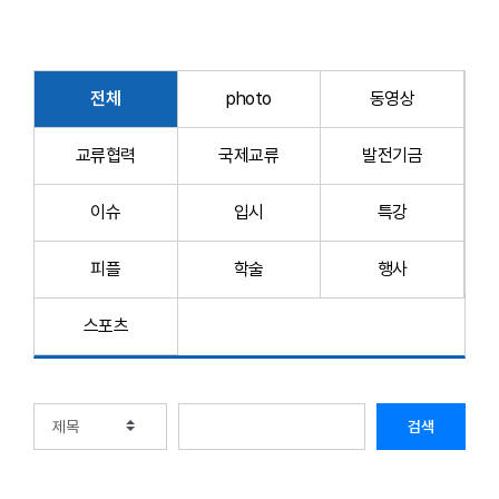
전체
photo
동영상
교류협력
국제교류
발전기금
이슈
입시
특강
피플
학술
행사
스포츠
검색