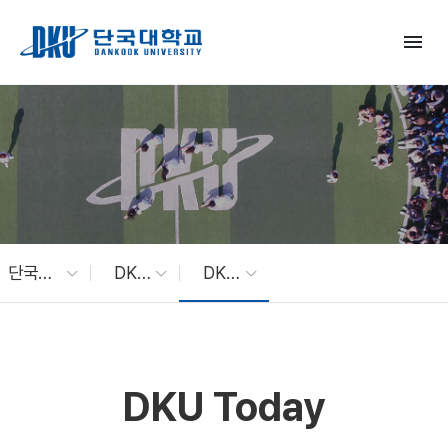
Skip to Main Content
menu
단국대 소식
DKU News
DKU Today
DKU Today