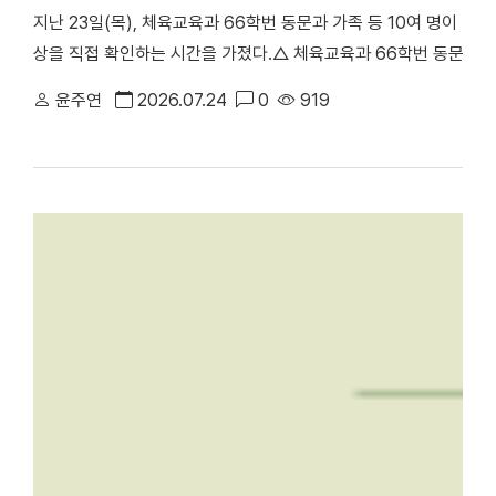
지난 23일(목), 체육교육과 66학번 동문과 가족 등 10여 명이 
상을 직접 확인하는 시간을 가졌다.△ 체육교육과 66학번 동문과 
천안부총장의 주도로 진행된 이번 ‘체육교육과 66학번 동기회 모교
윤주연
2026.07.24
0
919
러보며 모교의 발전상을 확인하고 동기 간 우애를 다지기 위해 마련됐
동 캠퍼스에서 학업을 이어온 만큼, 천안캠퍼스를 처음 찾은 이번 방
학의 주요 시설을 둘러봤다. 최종진 전 천안부총장은 “과거 한남
방문해 웅장해진 규모와 훌륭한 인프라를 직접 둘러보며 큰 놀라움을
재 모습을 눈으로 확인하며 동문으로서 깊은 자긍심과 자랑스러움을
에 위치한 '88 서울올림픽 스포츠과학 학술대회 기념관'을 둘러보고 
올림픽의 스포츠과학 학술대회가 개최됐던 천안캠퍼스 체육관을 시작
봤다. 캠퍼스 투어 이후에는 학생 식당인 ‘1947_commons’로 
'1947_commons'에서 오찬을 함께하며 옛 추억을 되새겼다. 한편
주년 기념 모금 캠페인」을 본격적으로 전개하고 있다. 이번 시니어
80주년을 향한 동문 사회의 관심과 결속력을 한층 더 끌어올리는 