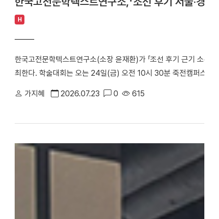
한국고전문학텍스트연구소,「조선 후기 서울·경기 
H
한국고전문학텍스트연구소(소장 윤재환)가 「조선 후기 근기 소론 계
최한다. 학술대회는 오는 24일(금) 오전 10시 30분 죽전캠퍼스 
당정치의 주요 정치 세력으로, 현실적인 개혁과 유연한 정치를 지향
가지혜
2026.07.23
0
615
후기 서울 및 경기 지역에 거주한 소론 계열 문인들의 시문학을 통
창작 경향을 심층적으로 조명한다. △ 한국고전문학텍스트연구소「조
스터 학술대회는 1부 세션과 2부 세션으로 진행된다. 1부 세션에
론 형성기 문인의 전개와 문학론」을 발표·토론한다. △유진희 연구교
반 소론계 관료 문인의 시문학」을 발표·토론한다. 2부 세션에서는 
문학 이론」으로 시작된다. 이어 △유명석 연구교수(단국대)와 송혁기
시문학」을 발표·토론한다. △박희인 연구교수(단국대)와 김민학 교수
관과 시적 지향」을 발표·토론한다. △채지수 연구교수(단국대)와 이
이씨 문인들의 문학론과 한시」를 발표·토론한다. △이황진 교수(단국