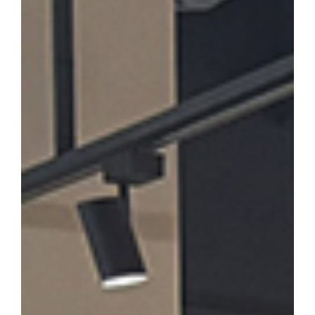
론계 문인의 문학론과 한시」를 발표·토론한다. 윤재환 소장은 "소
후기 한시 연구의 지평을 넓히고, 근기 문단의 문학적 성격을 종합