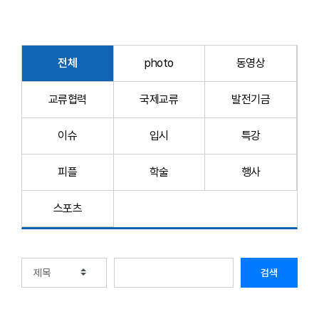
전체
photo
동영상
교류협력
국제교류
발전기금
이슈
입시
특강
피플
학술
행사
스포츠
검색