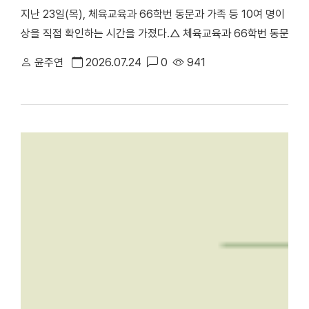
지난 23일(목), 체육교육과 66학번 동문과 가족 등 10여 명이 
상을 직접 확인하는 시간을 가졌다.△ 체육교육과 66학번 동문과 
천안부총장의 주도로 진행된 이번 ‘체육교육과 66학번 동기회 모교
윤주연
2026.07.24
0
941
러보며 모교의 발전상을 확인하고 동기 간 우애를 다지기 위해 마련됐
동 캠퍼스에서 학업을 이어온 만큼, 천안캠퍼스를 처음 찾은 이번 방
학의 주요 시설을 둘러봤다. 최종진 전 천안부총장은 “과거 한남
방문해 웅장해진 규모와 훌륭한 인프라를 직접 둘러보며 큰 놀라움을
재 모습을 눈으로 확인하며 동문으로서 깊은 자긍심과 자랑스러움을
에 위치한 '88 서울올림픽 스포츠과학 학술대회 기념관'을 둘러보고 
올림픽의 스포츠과학 학술대회가 개최됐던 천안캠퍼스 체육관을 시작
봤다. 캠퍼스 투어 이후에는 학생 식당인 ‘1947_commons’로 
'1947_commons'에서 오찬을 함께하며 옛 추억을 되새겼다. 한편
주년 기념 모금 캠페인」을 본격적으로 전개하고 있다. 이번 시니어
80주년을 향한 동문 사회의 관심과 결속력을 한층 더 끌어올리는 