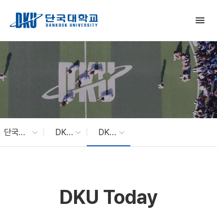
Skip to Main Content
menu
단국대 소식
DKU News
DKU Today
DKU Today