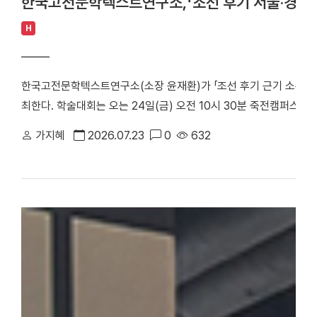
한국고전문학텍스트연구소,「조선 후기 서울·경기 
H
한국고전문학텍스트연구소(소장 윤재환)가 「조선 후기 근기 소론 계
최한다. 학술대회는 오는 24일(금) 오전 10시 30분 죽전캠퍼스 
당정치의 주요 정치 세력으로, 현실적인 개혁과 유연한 정치를 지향
가지혜
2026.07.23
0
632
후기 서울 및 경기 지역에 거주한 소론 계열 문인들의 시문학을 통
창작 경향을 심층적으로 조명한다. △ 한국고전문학텍스트연구소「조
스터 학술대회는 1부 세션과 2부 세션으로 진행된다. 1부 세션에
론 형성기 문인의 전개와 문학론」을 발표·토론한다. △유진희 연구교
반 소론계 관료 문인의 시문학」을 발표·토론한다. 2부 세션에서는 
문학 이론」으로 시작된다. 이어 △유명석 연구교수(단국대)와 송혁기
시문학」을 발표·토론한다. △박희인 연구교수(단국대)와 김민학 교수
관과 시적 지향」을 발표·토론한다. △채지수 연구교수(단국대)와 이
이씨 문인들의 문학론과 한시」를 발표·토론한다. △이황진 교수(단국