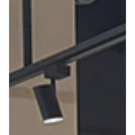
론계 문인의 문학론과 한시」를 발표·토론한다. 윤재환 소장은 "소
후기 한시 연구의 지평을 넓히고, 근기 문단의 문학적 성격을 종합