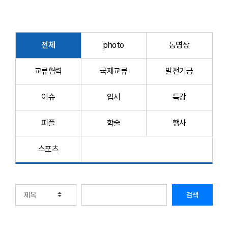
전체
photo
동영상
교류협력
국제교류
발전기금
이슈
입시
특강
피플
학술
행사
스포츠
검색