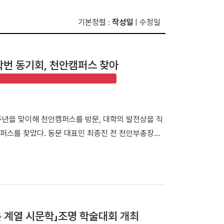
기본정렬
작성일
수정일
:
|
학번 동기회, 천안캠퍼스 찾아
60주년을 맞이해 천안캠퍼스를 방문, 대학의 발전상을 직
퍼스를 찾았다. 동문 대표인 최종진 전 천안부총장의
니어 동문들이 변화한 캠퍼스를 둘러보며 모교의 발전상
들은 재학 당시 서울 한남동 캠퍼스에서 학업을 이어온
국대병원 등 대학의 주요 시설을 둘러봤다. 최종진 전
 처음 방문해 웅장해진 규모와 훌륭한 인프라를 직접
 모습을 눈으로 확인하며 동문으로서 깊은 자긍심과 자
 계열 시문학」조명 학술대회 개최
88 서울올림픽 스포츠과학 학술대회 기념관'을 둘러보