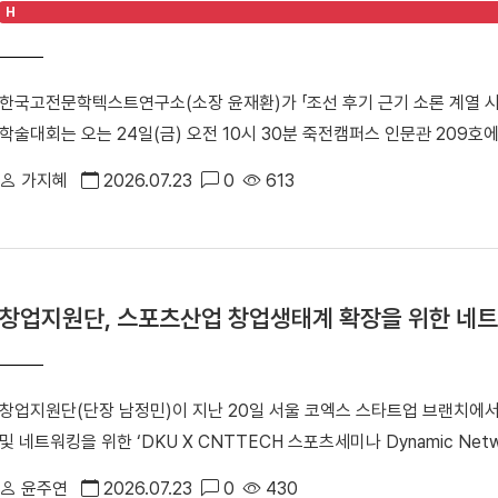
H
고 있다. 이날 방문단은 86'아시안게임과 88' 서울올림픽의 스포츠
대운동장, 단국대병원 등 주요 시설을 둘러봤다. 캠퍼스 투어 이후에는 학생
을 나눴다. △ 학생식당 '1947_commons'에서 오찬을 함께하며 옛 추
한국고전문학텍스트연구소(소장 윤재환)가 「조선 후기 근기 소론 계열 
앞두고 「개교 80주년 기념 모금 캠페인」을 본격적으로 전개하고 있다. 
학술대회는 오는 24일(금) 오전 10시 30분 죽전캠퍼스 인문관 209
가오는 80주년을 향한 동문 사회의 관심과 결속력을 한층 더 끌어올리
치 세력으로, 현실적인 개혁과 유연한 정치를 지향한 학자·관료 집단이다
가지혜
2026.07.23
0
613
거주한 소론 계열 문인들의 시문학을 통시적 관점에서 고찰하며, 그들이
다. △ 한국고전문학텍스트연구소「조선 후기 근기 소론 계열 시문학의 통
으로 진행된다. 1부 세션에서는 △윤재환 소장과 김영주 교수(성균관대)
다. △유진희 연구교수(단국대)와 김묘정 교수(단국대)가 「17세기 후반 
창업지원단, 스포츠산업 창업생태계 확장을 위한 네트
션에서는 강민구 교수(경북대)의 특별 강연 「소론계 문인의 문학 이론」
기 교수(고려대)가 「18세기 전반 소론 계열 문인의 시문학」을 발표·토
대)가 「영·정조 대 소론계 관료 문인의 문학관과 시적 지향」을 발표·토
창업지원단(단장 남정민)이 지난 20일 서울 코엑스 스타트업 브랜치에
(성균관대)가 「18세기 강화학파 전주 이씨 문인들의 문학론과 한시」를 
및 네트워킹을 위한 ‘DKU X CNTTECH 스포츠세미나 Dynamic Net
(성균관대)가 「19세기 전반 소론계 문인의 문학론과 한시」를 발표·토론
년 스포츠산업 창업지원사업」의 일환으로 스포츠산업 분야 전문 투자사와
체계적으로 살펴 조선 후기 한시 연구의 지평을 넓히고, 근기 문단의 문
윤주연
2026.07.23
0
430