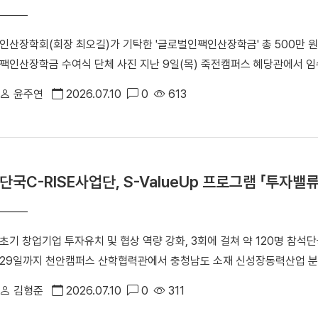
바탕으로 공동 연구와 학술교류를 활성화하고, 향후 국가 집단연구과제 
다.
인산장학회(회장 최오길)가 기탁한 '글로벌인팩인산장학금' 총 500만 원
팩인산장학금 수여식 단체 사진 지난 9일(목) 죽전캠퍼스 혜당관에서 
여했다. 선발된 장학생은 ▲강윤선(융합반도체공학과) ▲최효원(전자전기
윤주연
2026.07.10
0
613
계혁신칼리지) ▲이예찬(경영학부) 학생이다. 장학생들에게는 각각 100
선 학생은 “현재 자동차 동아리 활동을 하고 있어 자동차 부품기업에서 
로 자작 자동차 동아리 연구에 더욱 정진할 수 있을 것”이라고 소감을 
하고 있는 기업에서 학생들을 위해 뜻깊은 장학금을 전해주어 감사하다”
단국C-RISE사업단, S-ValueUp 프로그램 「투자밸
기여하는 우수 인재로 성장해 주길 기대한다”고 했다. 한편, 인산장학
양성을 위해 설립한 장학재단이다. ㈜인팩에 우리 대학 출신 우수 인재가 
장학금 지원 대상으로 우리 대학을 선정해 지난 2025년부터 기부를 
초기 창업기업 투자유치 및 협상 역량 강화, 3회에 걸쳐 약 120명 참석
29일까지 천안캠퍼스 산학협력관에서 충청남도 소재 신성장동력산업 분
C-RISE S-ValueUp 프로그램 「투자밸류업 특강」을 성공적으로 마
김형준
2026.07.10
0
311
(RISE) 사업의 일환인 '신성장동력산업 분야 기술창업 경쟁력 지원 사업