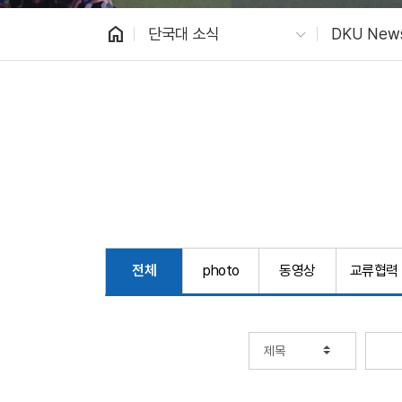
home
단국대 소식
DKU New
전체
photo
동영상
교류협력