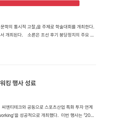
과학 학술대회가 개최됐던 천안캠퍼스 체육관을 시작으로
 식당인 ‘1947_commons’로 이동해 오찬과 환담
억을 되새겼다. 한편, 우리 대학은 내년 개교 80주년을
시문학의 통시적 고찰」을 주제로 학술대회를 개최한다.
이번 시니어 동문들의 뜻깊은 천안캠퍼스 첫 방문은 다
호에서 개최된다. 소론은 조선 후기 붕당정치의 주요 정
는 마중물이 될 것으로 전망하고 있다.
. 이번 학술대회에서는 조선 후기 서울 및 경기 지역에
 지닌 문학관과 한시 창작 경향을 심층적으로 조명한
시적 고찰」포스터 학술대회는 1부 세션과 2부 세션
가 「소론 형성기 문인의 전개와 문학론」을 발표·토론한
소론계 관료 문인의 시문학」을 발표·토론한다. 2부 세
워킹 행사 성료
으로 시작된다. 이어 △유명석 연구교수(단국대)와 송혁
론한다. △박희인 연구교수(단국대)와 김민학 교수(경북
론한다. △채지수 연구교수(단국대)와 이승용 연구교수
서 씨엔티테크와 공동으로 스포츠산업 특화 투자 연계
발표·토론한다. △이황진 교수(단국대)와 김용태 교수
working’을 성공적으로 개최했다. 이번 행사는 「2026
한다. 윤재환 소장은 "소론 문학의 형성과 전개 과정을
 창업지원기관 간 협력 네트워크를 구축하고, 창업기
학적 성격을 종합적으로 이해하는 계기가 되길 기대한