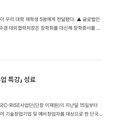
발굴과 국제 협력 네트워크 확대에도 힘쓰겠다"고 밝혔
이 우리 대학 재학생 5명에게 전달됐다. ▲ 글로벌인
임수경 대외협력처장은 장학회를 대신해 장학증서를 수
공학과) ▲이진호(기계공학과, 2학년) ▲김정안(퇴
만 원의 장학금이 전달됐다. 장학생으로 선발된 강윤
주는 장학금이 더욱 의미 있다”며 “전달받은 장학금으
밝혔다. 임수경 대외협력처장은 “동문들이 활발히 활약
며 “장학생들이 선배들의 뜻을 이어받아 사회 발전에
류업 특강」 성료
회는 글로벌 자동차 부품기업 ㈜인팩이 사회공헌과 인재
다수 재직 중인 것을 인연으로, 장학회는 설립 후 첫
시작했다.
단국C-RISE사업단(단장 이재원)이 지난달 15일부터
야 기술창업기업 및 예비창업자를 대상으로 한 단국
쳤다.이번 특강은 충청남도 지역혁신중심 대학지원체계
'으로 마련됐다. 특히 단국C-RISE사업단과 충남유니