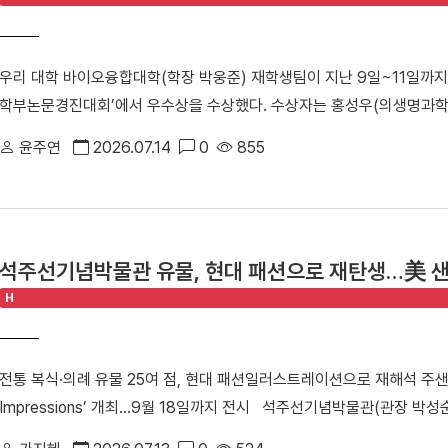
는 마음으로 개교 80주년 기념 발전기금에 동참하게 됐다”고 밝혔다.
지역사회에서 가장 활발하고 영향력 있는 동문 조직 중 하나”라며 “대학도
우리 대학 바이오융합대학(학장 박웅준) 재학생팀이 지난 9일~11일까지
화를 위해 적극 지원하겠다. 개교 80주년 기념 모금 캠페인에 동참해 
학부논문경진대회’에서 우수상을 수상했다. 수상자는 홍성우(의생명과학
김욱종 동문은 지난 2011년 전기·소방·통신공사 전문기업인 창성비케이
공) 학생이다.△ (왼쪽부터) 홍성우, 김소연, 강동혁 학생 (사)국제
단지, 삼성전자 우면 R&D캠퍼스, 삼성엔지니어링 등 대형 프로젝트를
윤주연
2026.07.14
0
855
개최하고 있다. 경진대회는 기계융합, 정보통신융합, 환경화공융합 등 
있다. 한편, 대외협력처는 ‘단국, 당신의 이름으로 채워집니다’를 슬로건
있다. 수상한 재학생팀은 「Bacillus sp.의 Cyclic dipeptides
다. 캠페인 참여자에게는 새롭게 조성되는 노천마당과 노천극장에 기부자
규명」에 관한 논문을 발표해 우수상을 받았다. 해당 논문은 유해한 화학
교육환경 개선과 대학 발전을 위한 다양한 사업에 활용될 예정이다.
방제제 개발을 위한 기초 연구이다. 논문은 최근 확장되고 있는 그린바이
석주선기념박물관 유물, 현대 패션으로 재탄생…美 
기초 자료로 심사진의 높은 평가를 받았다. 홍성우 학생은 “지도교수님이
H
분에 좋은 결과를 얻을 수 있었다”라며 “대회 현장에서 받은 피드백을 
구를 진행하겠다”고 밝혔다.
전통 복식·의례 유물 25여 점, 현대 패션일러스트레이션으로 재해석 주샌프
Impressions’ 개최…9월 18일까지 전시 석주선기념박물관(관장 
탄생해 미국 샌프란시스코에서 세계 관람객과 만나고 있다. ▲주샌프란