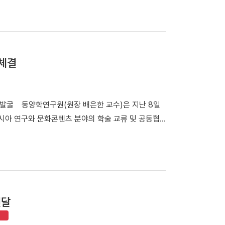
석자들이 기념촬영을 하고 있다. 최수아 교수(디자인학부)가
시간) 주샌프란시스코 대한민국총영사관 리셉션홀에서
을 개막했다. 전시는 오는 9월 18일까지 진행된다. 이번 전
을 현대적인 패션일러스트레이션으로 재해석한 작품을
체결
화의 예술성과 현대적 활용 가능성을 국제사회에 알리는
Timeless: K-Impressions'」 포스터 및 전
국의 패션 분야 교수와 디자이너, 일러스트레이터 등 작
 발굴 동양학연구원(원장 배은한 교수)은 지난 8일
전통문화에서 영감을 얻은 다채로운 작품 세계를 펼쳤다.
시아 연구와 문화콘텐츠 분야의 학술 교류 및 공동협
장과 참여 작가들의 인사가 진행됐다. 행사에는 나상
전당 김상욱 전당장과 업무협약 후 기념사진을 촬영하
g) 등 현지 미술대학 교수진, 최윤지 샌프란시스코 아시안아
상욱 전당장, 정규식 연구조사과장, 하을란 학예연구
은 관심을 보였다. 박성순 관장은 서면 축사를 통해
호석 연구교수, GCC국가연구소 송상현 소장 등이 참
우리 박물관이 지켜온 한국 전통문화 유물이 현대 패션
구자 교류 활성화 ▲공동 연구·조사·전시·공연·행사 추
다"고 밝혔다. 전시를 총괄한 최수아 교수는 "전통
원 개발 및 운영 등 다양한 분야에서 협력하기로 했다.
물을 모티프로 한 작품을 선보이게 되어 기쁘다"며
전달
획이다. 배은한 원장은 "이번 협약을 계기로 국립아
장 가능성을 알리는 계기가 되길 기대한다"고 밝혔다.
구축하게 됐다"며 "양 기관의 전문성과 연구 역량을