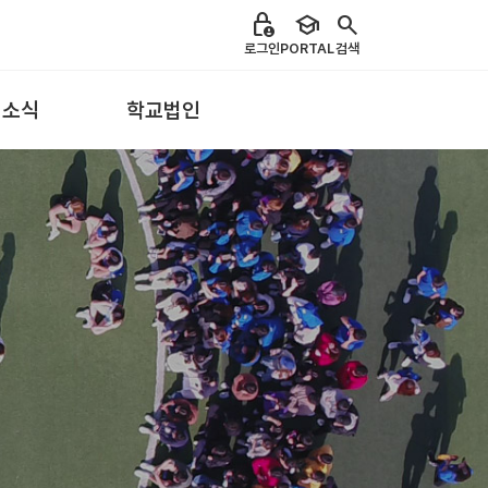
lock_person
school
search
로그인
PORTAL
검색
 소식
학교법인