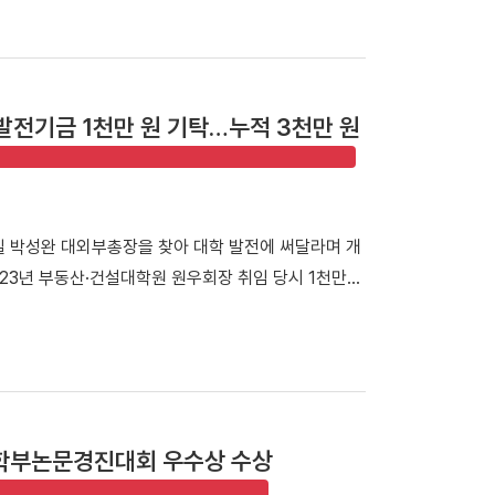
테크가 보육 중인 스포츠 창업기업을 비롯해 투자기관
사 참석자들이 기념사진을 촬영했다. 행사는 선배 기업
진행됐다. 첫 번째 세션에서는 이용희 이엑스헬스케어 대
과정을 공유하며 후배 창업기업에 조언을 전했다. 이어진
발전기금 1천만 원 기탁…누적 3천만 원
 등 우리 대학 육성기업의 사업 아이템을 발표하고,
다. 라운드 투자상담회에는 NBH캐피탈, 스마일게이
드 등 주요 투자기관이 참여해 총 4회차에 걸쳐 1:1
치 전략에 대한 조언을 받으며 사업 고도화 방향을 구
일 박성완 대외부총장을 찾아 대학 발전에 써달라며 개
이번 행사를 통해 예비·초기·도약 단계의 스포츠 창업기
023년 부동산·건설대학원 원우회장 취임 당시 1천만
크 기반이 강화될 것”이라며 “창업지원단은 앞으로도
번에도 1천만 원을 전달하며 누적 발전기금 3천만 원을
 고도화할 계획”이라고 밝혔다. 한편, 창업지원단은
 「DKU 아너스클럽」에 이름을 올렸다. 발전기금 전달
창업지원사업(예비초기창업지원센터)」에 선정됐다.
다. ▲ 발전기금 전달식 (왼쪽부터 박성완 대외부총
업 생태계 구축과 스포츠 유니콘기업 발굴·육성에 나서고
KU 아너스클럽」에 이름을 올렸다. 김욱종 동문은 "부
야 산·학·연·관 네트워크를 갖춘 자랑스러운 동문
학부논문경진대회 우수상 수상
 힘을 보태겠다"고 밝혔다. 이어 "최근 아들이 단국
되어 애정이 더욱 깊어진 만큼, 모교의 발전을 응원하