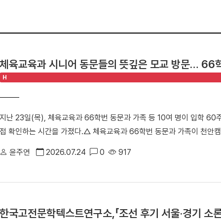
체육교육과 시니어 동문들의 뜻깊은 모교 방문… 66
H
지난 23일(목), 체육교육과 66학번 동문과 가족 등 10여 명이 입학 
접 확인하는 시간을 가졌다.△ 체육교육과 66학번 동문과 가족이 천안캠
주도로 진행된 이번 ‘체육교육과 66학번 동기회 모교 방문 행사’는 시
윤주연
2026.07.24
0
917
을 확인하고 동기 간 우애를 다지기 위해 마련됐다. 특히 66학번 동문
만큼, 천안캠퍼스를 처음 찾은 이번 방문은 더욱 특별함을 더했다. △ 단
천안부총장은 “과거 한남동 캠퍼스에서 수학했던 동기들이 천안캠퍼스를
둘러보며 큰 놀라움을 표했다”며 “괄목할 만한 성장을 이룬 모교의 현재
한국고전문학텍스트연구소,「조선 후기 서울·경기 소론
랑스러움을 느낀다”고 소감을 전했다. △ 천안캠퍼스 체육관에 위치한 '