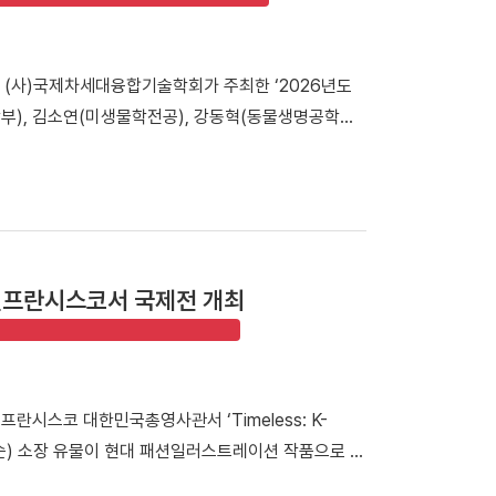
 박성완 대외부총장은 “부동산·건설대학원 총동문회는
 부동산·건설 분야 전문 인재 양성과 교육 경쟁력 강
 (사)국제차세대융합기술학회가 주최한 ‘2026년도
주신 김욱종 동문께 진심으로 감사드린다”고 밝혔다.
부), 김소연(미생물학전공), 강동혁(동물생명공학전
㈜를 창업했다. 이후 삼성전자 디지털시티 수원 연구
차세대융합기술학회는 국내에서 매년 ‘학부논문경진대회’를
 성공적으로 수행하며 안정적인 경영 역량을 인정받고
차세대 융합기술과 관련한 다양한 연구 주제가 발표되고
으로 「개교 80주년 기념 모금 캠페인」을 전개하고 있
 과생산 배양 모듈에 대한 이화학-분자유전학 융합적 상관관계
명이 등재되는 특별 예우가 제공되며, 기부금은 학생
 농약을 대체할 토양 미생물 유래 화학저감형 생물학적
오 기반 생물학적 방제 산업 응용에 도움을 줄 수 있는
샌프란시스코서 국제전 개최
신 한규동 교수님의 세심한 지도와 팀원들의 협력 덕
기반으로 보완하여 앞으로 더욱 발전되고 깊이 있는 연
란시스코 대한민국총영사관서 ‘Timeless: K-
박성순) 소장 유물이 현대 패션일러스트레이션 작품으로 재
시스코 대한민국총영사관에서 열린 「2026 국제패션