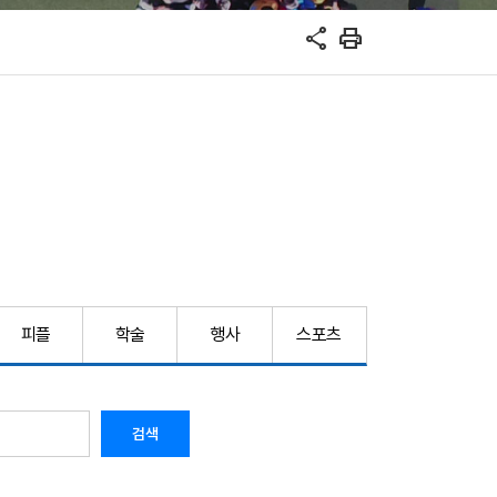
share
print
피플
학술
행사
스포츠
검색