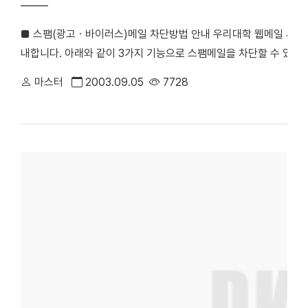
■ 스팸(광고ㆍ바이러스)메일 차단방법 안내 우리대학 웹메일 시스
내합니다. 아래와 같이 3가지 기능으로 스팸메일을 차단할 수 있으니
지함에서 수신거부 버튼을 클릭하면 해당 발신인이 발송하는 메일은
마스터
2003.09.05
7728
발신인을 바꿔가며 메일을 발송하기 때문에 스팸메일 차단에 크게 효과
메일의 [환경설정] > [광고메일 차단설정]을 (사용함)으로 설정하
있습니다. ■ 차단 설정된 제목 [광, (광, Re: Thank you!, Thank you!, 
details, Re: Approved, Re: Your application, Re: Wicked scr
메일 클리너) 메일 필터링 전문 S/W로 [광고 메일 차단]보다 강
(@dankook.ac.kr)로 수신되는 모든 메일은 이메일 크리너에 
하루에 한번씩 사용자에게 통보됩니다. 지원기능 : 송신자의 IP, 제목
으로 검색하고, 대량으로 발송되는 메일, 존재하지 않는 도메인에서
일은 webmaster@dankook.ac.kr 로 신고바랍니다. 대외협력실