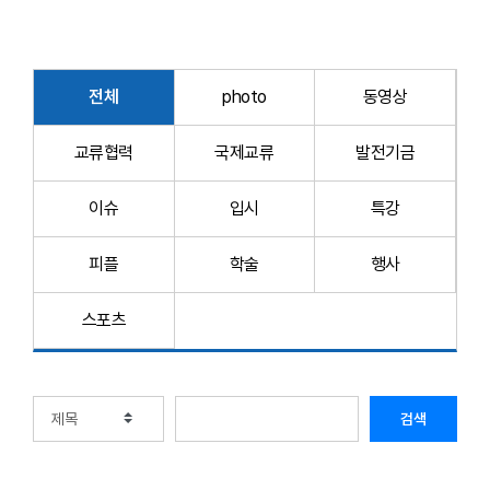
전체
photo
동영상
교류협력
국제교류
발전기금
이슈
입시
특강
피플
학술
행사
스포츠
검색