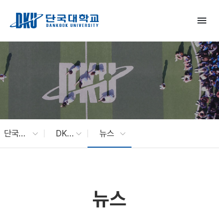
Skip to Main Content
menu
단국대 소식
DKU News
뉴스
뉴스