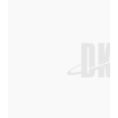
서(소정양식-다운받기)는 우리 대학 홈페이지 혹은 도예연구소(www.dk
연구소를 방문. 9. 제출장소 [140-714] 서울특별시 용산구 한남동
년 10월 24(금)일 까지의 도착분에 한함. 10. 전형료 : 30,000원. ※ 
100만원. - 은상(1명) : 50만원. - 동상(1명) : 30만원. ※ 수상자
는 2003.11.3) - 상장은 개별 발송. ※ 문의처 단국대학교 예술조
구소(02-709-2269)