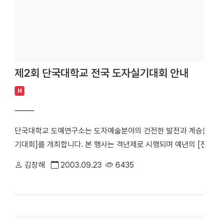
제2회 단국대학교 전국 도자실기대회 안내
H
단국대학교 도예연구소는 도자예술분야의 건전한 발전과 계승을 도
기대회]를 개최합니다. 본 행사는 격년제로 시행되며 예년의 [전국
해 [전국도자실기대회]로 대회명칭을 변경해 전국대회 규모로 치러집니
김창해
2003.09.23
6435
1. 행사명 : 제2회 단국대학교 전국도자실기대회 2. 대회일 : 2003년 1
2003.10.22(수) - 24(금) 4. 참가자격 : 제한없음 5. 대회부
실기대회 소요시간은 2시간 6. 대회장소 : 단국대학교 서울캠퍼스 미
성형에 필요한 도구 일체 지참 나. 학생증 또는 주민등록증 지참 다.