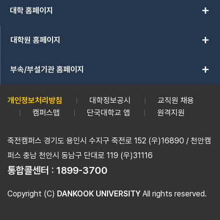
add
대학 홈페이지
185점 TOEIC 700점 이상 775점 이상 590점~ 699점 645점~ 
625점 이상 700점 이상 485점~ 624점 560점~ 699점 560점~ 
add
2-C (75%) 이상 LEVEL 2의 2-C (60%) 이상 LEVEL 2의 2-C
대학원 홈페이지
600점 ~ 699점 - 상기 기준점수표는 2004ㆍ2005년도 
력검정시험 대체를 기준으로 하였음. - 각 고시별 2ㆍ3급 기준은 
add
부속/부설기관 홈페이지
시 영어 가산점 기준을 참조 하였음 3. 시험일시 : 2003. 9. 27(토) 
(추후 확정 공고) ※ 천안캠퍼스 재학생도 서울캠퍼스에 응시 가능 5. 
개인정보처리방침
대학정보공시
교직원 채용
2003. 9. 8(월) ～ 9. 16(화) 나. 원서 배부 및 접수처 : 학생지
캠퍼스맵
단국대학교 앱
원격지원
항 - 국가고시(사법시험, 행정고시, 외무고시, 기술고시) 및 공인회계사
교 재학생(단, 휴학자는 2004-1학기 복학예정자에 한함)으로 학과
죽전캠퍼스 경기도 용인시 수지구 죽전로 152 (우)16890 / 천안캠
2004학년도 전기 대학원 및 특수대학원에 진학예정자 (대학원 비진
퍼스 충남 천안시 동남구 단대로 119 (우)31116
마치고 대학원(일반대학원 및 특수대학원)의 석사과정에 재학중인 학생
통합콜센터 :
1899-3700
술, 공인회계사) 1차 시험 합격자 7. 제출서류 - 응시원서 1부(특
사진 2매 - 합격증 사본 1부(특별전형자에 한함) - 영어시험 면제자
Copyright (C)
DANKOOK UNIVERSITY
All rights reserved.
장소 (예정) 2003. 10. 14(화) 장학진흥과 및 교내홈페이지 (웹정
1학기 미복학자는 그 자격이 상실됨 - 합격자 중 전학기 학업성적이