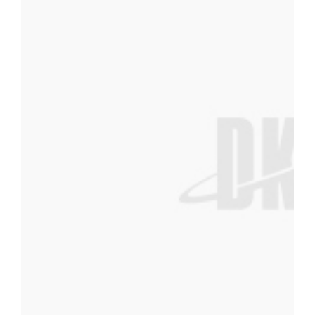
다운받기 6. 참가비 및 납부처 가. 참가비 : 개인무 80,000원, 단체
사무실 또는 우체국, 312330-02-169742, 예금주:김혜정 ※
이름과 동일하게 보낼것 7. 경연부문 개 인 소요시간 단 체 소요시간
분이내 초등부 저학년 한국무용, 현대무용, 발레 2분이내 한국무용,
국창작무용, 현대무용, 발레 2분이내 한국전통무용, 한국창작무용, 
다 저학년, 고학년으로 구분되며 단체는 전 학년에 해당. (1~4학년은 
무는 단체로 간주한다. 나. 의상은 각자 준비하고, 음악은 카세트테이
정 신청서 용지를 사용하고 신청서 용지는 복사본을 사용해도 무방하다
금상, 은상, 동상, 장려상으로 구분된다. 나. 지도 교사상으로 안무상,
순서: 유치부→초등부, 한국무용→현대무용→발레, 개인→단체 순으
→09:30 초등부 외국무용 대기시간→12:00 다. 기타 자세한 
랍니다. (TEL 041-550-3840, FAX 041- 550-3809) 단