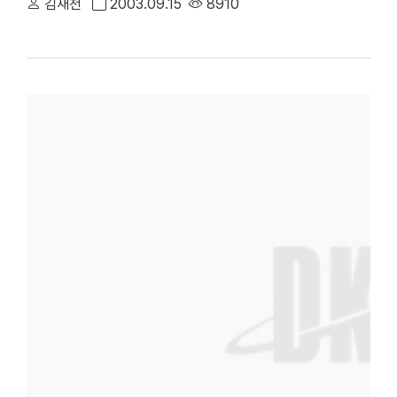
김재천
2003.09.15
8910
우만 해당) - 1부 3) 태풍 피해 사실 확인서(시,군,동,읍,면장 발급
다른 경우 각각의 주민등록등본 제출)