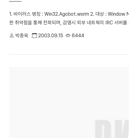
1. 바이러스 명칭 : Win32.Agobot.worm 2. 대상 : Window 
한 취약점을 통해 전파되며, 감염시 외부 네트웍의 IRC 서버를 통
CD-Key등)이 유출될 수 있다. 또한 재감염을 위한 네트웍 스캔
박종욱
2003.09.15
6444
있고 RPC DCOM 관련 알려진 악성 프로그램이 실행중이라면 시스템
다음과 같이 윈도우 시스템 폴더에 (일반적으로 c:\windows\system
복사된다. 파일명 : svchost.exe (201,216 byte) 나. 웜
하여 실행압축된 형태이다. 압축을 해제한 경우 크기는 약 520KB 
요로 하며 없으면 실행되지 않는다. 파일명 : MSVCP60.DLL 
내용이 레지스트리에 추가된다.
HKEY_LOCAL_MACHINE\SOFTWARE\Microsoft\Windows\Cur
scvhost.exe HKEY_LOCAL_MACHINE\SOFTWARE\Microsoft
Config Loader = scvhost.exe 라. 바이러스의 전파를 위해
을 발생시킨다. 5. 치료 방법 가. c:\windows\system나 c:\wi
삭제한다. 파일명 : svchost.exe (201,216 byte) 나. 레지
HKEY_LOCAL_MACHINE\SOFTWARE\Microsoft\Windows\Cur