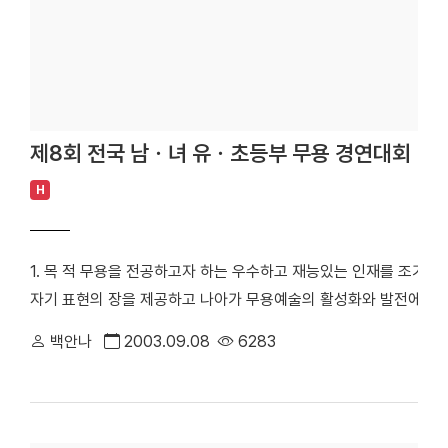
제8회 전국 남ㆍ녀 유ㆍ초등부 무용 경연대회
H
1. 목 적 무용을 전공하고자 하는 우수하고 재능있는 인재를 조기에
자기 표현의 장을 제공하고 나아가 무용예술의 활성화와 발전에 기여하고자 한
10:00 3. 대회장소 : 단국대학교 천안캠퍼스 학생극장 4. 참가자
백안나
2003.09.08
6283
무용학원장의 추천을 받은 자. 5. 참가신청서 접수기간 및 접수방법 가. 기 간 
장 소 : 단국대학교 무용전공 사무실 (예술대 B동 324호) 다. 
온라인으로 보내 주시고 겉봉에 "무용경연대회 신청서 재"라고 기
다. 주소 -《충남 천안시 안서동 산29번지 단국대학교 무용전공 사무실》