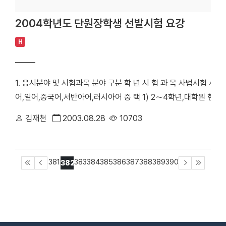
2004학년도 단원장학생 선발시험 요강
H
1. 응시분야 및 시험과목 분야 구분 학 년 시 험 과 목 사법시험 사 법
어,일어,중국어,서반아어,러시아어 중 택 1) 2～4학년,대학원 헌법,
어,러시아어 중 택 1) 행정고시 (지방고시포함) 전영역 1학년 헌법,
김재천
2003.08.28
10703
외교 1학년 헌법, 영어 2～4학년,대학원 영어, 국제정치, 국제법 기
원 영어, 한국사, 선택1과목(국사고시 응시영역의 해당과목) 선택
학개론,소프트웨어공학 공인회계사 1학년 영어, 회계원리 2～4학년,
381
383
384
385
386
387
388
389
390
382
행방법 - 사법시험 및 외무고시의 경우는 아래 등급에 해당하는 점
(선발요강 영어과목을 대체하는 영어능력검정시험의 종류 및 기준점수
터 시행 예정 2. 영어과목을 대체하는 영어능력검정시험 등 급 종 류 
고시 사법고시 외무고시 TOEFL(PBT) 530점 이상 560점 이상 4
486점~ 517점 TOEFL(CBT) 197점 이상 220점 이상 163점~ 