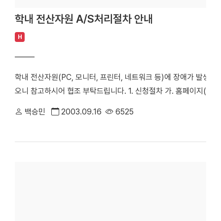
학내 전산자원 A/S처리절차 안내
H
학내 전산자원(PC, 모니터, 프린터, 네트워크 등)에 장애가 발생
오니 참고하시어 협조 부탁드립니다. 1. 신청절차 가. 홈페이지(www.da
식자료실/PC수리실"의 "PC수리실"을 선택. 다. "수리신청"을 선
백승민
2003.09.16
6525
리신청. ※ 단, 수리신청대상(PC, 모니터, 프린터 등)은 학교비품
2. 처리순서 : 선접수 선처리(접수된 순서에 따라 처리) 원칙 3. 유
수리신청이 과다하게 접수되는 관계로 처리가 많이 지연(1,2주 소
미리 점검/조치를 받으시기 바랍니다. 또한, 여름철의 경우엔 계절적인
발생이 많으므로 관리/사용시 주의를 기하여 주시기 바랍니다. 정 보 