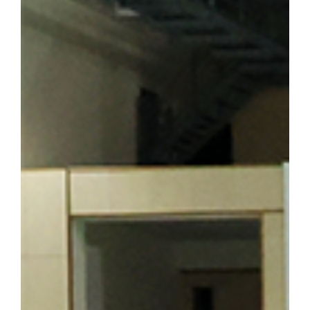
기도 하다. 박성순 교수(사학과·석주선기념박물관장)는 오룡배 
창학정신을 설명하며 설립자의 삶과 발자취를 소개했다. 참가자들은
의 독립 정신을 대학의 창학 이념으로 계승해 온 그의 삶과 헌신을
를 양성한 신흥무관학교 터를 방문한 해외학술탐방단 ▲ 반석현 연
찾은 해외학술탐방단 범정 선생은 조국의 광복을 가슴에 안고 만주
안내하는 역할도 맡았다. 신흥무관학교로 향하는 청년들은 서울‧평양‧
있던 동순창사는 신흥무관학교로 향하는 청년들을 범정 선생이 일제
탐방단은 만주 서간도에 설립된 최초의 독립군 양성기관인 신흥무관
는 범정 선생이 독립운동 자금을 마련하기 위해 운영했던 정미소 터
금을 큰 독에 숨겨 두었다가 소만(蘇滿) 국경에서 무기를 구입하는
일본군 헌병 수비대에 의해 불타 현재는 공터만 남아 있다. 탐방 
정 선생의 독립운동」을 주제로 특강을 진행해 큰 호응을 얻었다. 
답사의 현재적 의미와 민족사학 단국대학의 홍보 방안」을 주제로 조
군(전자전기공학부 2학년)이 속한 팀은 「독립운동가가 세운 대학,
발표해 최우수상을 수상했다. ▲ 박성순 교수는 「단국대학의 창학정
행했다. ▲ 해외학술탐방단은 마지막 일정으로 하얼빈 소피아성당을