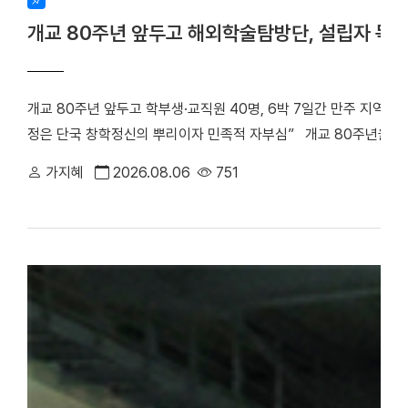
개교 80주년 앞두고 해외학술탐방단, 설립자 독
개교 80주년 앞두고 학부생·교직원 40명, 6박 7일간 만주 지역 
정은 단국 창학정신의 뿌리이자 민족적 자부심” 개교 80주년을 앞
립자 범정 장형 선생의 독립운동 발자취를 따라 만주 지역 항일투
가지혜
2026.08.06
751
최호진 단장(비서실장)을 중심으로 학부생 25명과 교직원 15명 등 총
박 7일간 중국 만주 일대를 답사하며 설립자의 독립 정신과 창학 
은 다롄, 안동(오룡배), 이도백하, 용정, 연길, 삼원포, 하얼빈 등 
으로 탐방단은 한·중 독립운동가들의 재판이 열린 뤼순관동법원전시관
많은 독립운동가들이 순국한 뤼순일아감옥박물관을 방문했다. 참가
숭고한 희생정신을 기리며 독립운동의 의미를 되새겼다. ▲ 뤼순
을 방문한 해외학술탐방단 ▲ 용정에 위치한 명동학교를 방문한 
범정 선생 일가가 정착했던 요녕성 안동시 오룡배 소학교와 오룡배역
이어가던 시기 가족과 함께 머물렀던 삶의 터전으로, 훗날 우리 대학