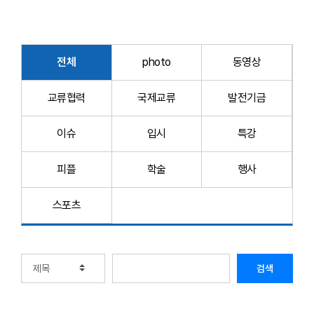
전체
photo
동영상
교류협력
국제교류
발전기금
이슈
입시
특강
피플
학술
행사
스포츠
검색