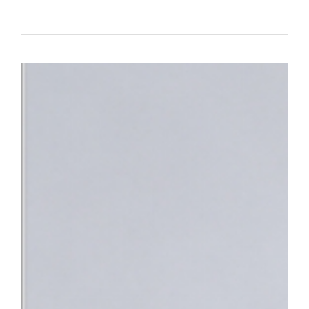
대표하는 의료기관으로서의 역할과 책임을 강화하고 있다.△ 단국대
평가 전국 3위 달성 단국대병원은 최근 건강보험심사평가원이 발표한
95.95점을 획득하며 최고 등급인 ‘1등급’을 받았다. 전국 47개 상급
체 평가 대상 기관 중에서도 종합 4위에 올랐다. 특히 전국적으로 점
만나 이야기할 기회’, ‘회진시간 관련 정보 제공’, ‘투약·검사·처치 
점수를 기록했다. 단국대병원은 스마트 전산 시스템을 적극 도입·활
료 정보를 실시간으로 명확하게 제공함으로써, 회진 불확실성 및 의
답함을 크게 해소했다.△ 환자의 질환에 대한 위로와 공감을 위해 
함께 ▲환자 참여형 야외정원 동행 캠페인 ▲교직원 중심 ‘단아한 봉
어를 지속해 왔으며 ▲환자경험 상시 조사 시스템 ▲퇴원환자 해피콜
에서 환자의 목소리를 세심하게 반영하고 있다.■ “충남지역 정신
정 최상의 환자 중심 서비스 입증과 더불어, 지역사회의 응급의료 체
복지부는 지난 4일 단국대병원을 충남지역 최초 ‘권역정신응급의료
자해나 자살 시도 등으로 생명이 위험하거나 신체적 응급처치가 필요
합진료를 제공하는 기관이다. 그동안 충남 지역에는 권역정신응급
과적 평가를 받기 위해 여러 기관을 전전하거나 치료가 지연되는 불