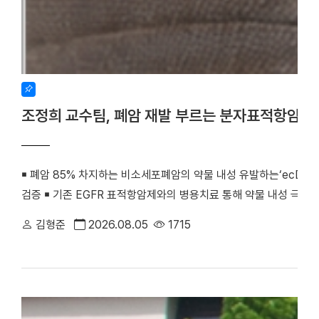
조정희 교수팀, 폐암 재발 부르는 분자표적항암제
￭ 폐암 85% 차지하는 비소세포폐암의 약물 내성 유발하는‘ecDNA 
검증 ￭ 기존 EGFR 표적항암제와의 병용치료 통해 약물 내성 극복
우리 대학 조정희 교수(의생명과학부 의생명시스템학전공)와 김수진
김형준
2026.08.05
1715
께 비소세포폐암의 분자표적항암제 내성을 유발하는 새로운 분자기전
최초로 검증했다. 기존 난치성 폐암 치료의 한계를 극복할 수 있는
화학·분자생물학 분야 세계적 권위의 국제학술지 『Signal Transducti
치료)』(2025년 IF=81.2, JCR 상위 0.2%) 온라인판에 게재됐다. (
amplification confers acquired erlotinib resistance in non