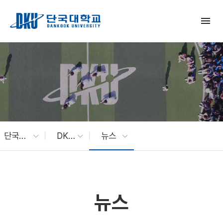
Skip to Main Content
menu
단국대 소식
DKU News
뉴스
뉴스