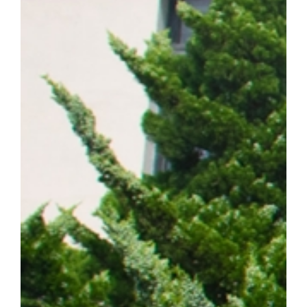
계 암 사망 원인 1위를 차지하는 대표적인 난치성 질환이다. 이 가
는 가장 흔한 유형이다. 특히 동양인 비소세포폐암 환자의 40~50%
적항암제가 주요 치료제로 활용되고 있다. ▲EGFR 돌연변이 폐암 
제시 EGFR 표적항암제는 초기 치료 효과가 뛰어나지만, 치료가
암이 재발할 수 있다는 한계가 있다. 이에 따라 내성 발생 원인을 
구의 주요 과제로 꼽혀 왔다. 연구팀은 폐암 세포 모델을 대상으로
약물 내성을 획득한 일부 암세포에서 염색체 밖 DNA인 ecDNA가 
를 통해 RAF1 유전자가 비정상적으로 증폭되며, 이러한 변화가 E
사실을 규명했다. 이어 다양한 세포 및 동물모델을 활용한 실험을 통
차단하면 기존 EGFR 표적항암제에 대한 반응성이 회복되는 것을 
ecDNA와 RAF1을 새로운 치료 표적으로 제시하고, 기존 EGF
약물 내성과 재발을 극복할 수 있는 혁신 임상 패러다임 제시했다는 점
형성에 의한 비소세포폐암의 진화와 내성 획득 과정을 체계적으로 규명
발 예측 바이오마커 발굴 그리고 정밀 의료 기반의 차세대 혁신 항암
에 기여하겠다"고 밝혔다. 한편, 이번 연구는 조정희 교수 주도로
는 국제 컨소시엄인 '난치성 내성암 극복 차세대 신약개발 글로벌 사