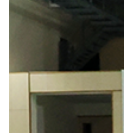
기도 하다. 박성순 교수(사학과·석주선기념박물관장)는 오룡배 
창학정신을 설명하며 설립자의 삶과 발자취를 소개했다. 참가자들은
의 독립 정신을 대학의 창학 이념으로 계승해 온 그의 삶과 헌신을
를 양성한 신흥무관학교 터를 방문한 해외학술탐방단 ▲ 반석현 연
찾은 해외학술탐방단 범정 선생은 조국의 광복을 가슴에 안고 만주
안내하는 역할도 맡았다. 신흥무관학교로 향하는 청년들은 서울‧평양‧
있던 동순창사는 신흥무관학교로 향하는 청년들을 범정 선생이 일제
탐방단은 만주 서간도에 설립된 최초의 독립군 양성기관인 신흥무관
는 범정 선생이 독립운동 자금을 마련하기 위해 운영했던 정미소 터
금을 큰 독에 숨겨 두었다가 소만(蘇滿) 국경에서 무기를 구입하는
일본군 헌병 수비대에 의해 불타 현재는 공터만 남아 있다. 탐방 
정 선생의 독립운동」을 주제로 특강을 진행해 큰 호응을 얻었다. 
답사의 현재적 의미와 민족사학 단국대학의 홍보 방안」을 주제로 조
군(전자전기공학부 2학년)이 속한 팀은 「독립운동가가 세운 대학,
발표해 최우수상을 수상했다. ▲ 박성순 교수는 「단국대학의 창학정
행했다. ▲ 해외학술탐방단은 마지막 일정으로 하얼빈 소피아성당을