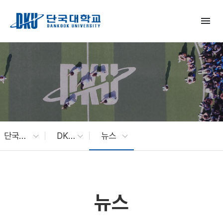
Skip to Main Content
menu
단국대 소식
DKU News
뉴스
뉴스