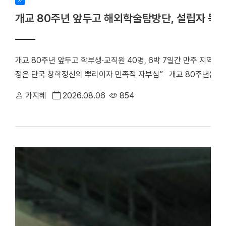
개교 80주년 앞두고 해외학술탐방단, 설립자 독
개교 80주년 앞두고 학부생·교직원 40명, 6박 7일간 만주 지역 
정은 단국 창학정신의 뿌리이자 민족적 자부심” 개교 80주년을 앞
립자 범정 장형 선생의 독립운동 발자취를 따라 만주 지역 항일투
가지혜
2026.08.06
854
최호진 단장(비서실장)을 중심으로 학부생 25명과 교직원 15명 등 총
박 7일간 중국 만주 일대를 답사하며 설립자의 독립 정신과 창학 
은 다롄, 안동(오룡배), 이도백하, 용정, 연길, 삼원포, 하얼빈 등 
으로 탐방단은 한·중 독립운동가들의 재판이 열린 뤼순관동법원전시관
많은 독립운동가들이 순국한 뤼순일아감옥박물관을 방문했다. 참가
숭고한 희생정신을 기리며 독립운동의 의미를 되새겼다. ▲ 뤼순
을 방문한 해외학술탐방단 ▲ 용정에 위치한 명동학교를 방문한 
범정 선생 일가가 정착했던 요녕성 안동시 오룡배 소학교와 오룡배역
이어가던 시기 가족과 함께 머물렀던 삶의 터전으로, 훗날 우리 대학