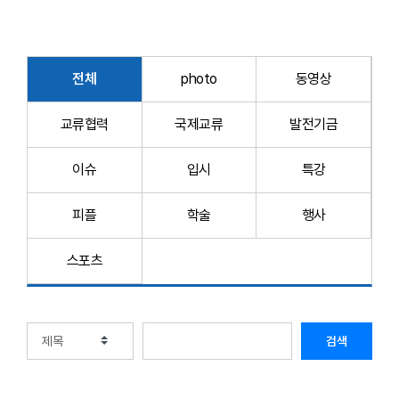
전체
photo
동영상
교류협력
국제교류
발전기금
이슈
입시
특강
피플
학술
행사
스포츠
검색