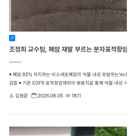
조정희 교수팀, 폐암 재발 부르는 분자표적항암제
￭ 폐암 85% 차지하는 비소세포폐암의 약물 내성 유발하는‘ecDNA 
검증 ￭ 기존 EGFR 표적항암제와의 병용치료 통해 약물 내성 극복
우리 대학 조정희 교수(의생명과학부 의생명시스템학전공)와 김수진
김형준
2026.08.05
1811
께 비소세포폐암의 분자표적항암제 내성을 유발하는 새로운 분자기전
최초로 검증했다. 기존 난치성 폐암 치료의 한계를 극복할 수 있는
화학·분자생물학 분야 세계적 권위의 국제학술지 『Signal Transducti
치료)』(2025년 IF=81.2, JCR 상위 0.2%) 온라인판에 게재됐다. (
amplification confers acquired erlotinib resistance in non