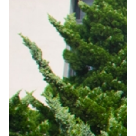
계 암 사망 원인 1위를 차지하는 대표적인 난치성 질환이다. 이 가
는 가장 흔한 유형이다. 특히 동양인 비소세포폐암 환자의 40~50%
적항암제가 주요 치료제로 활용되고 있다. ▲EGFR 돌연변이 폐암 
제시 EGFR 표적항암제는 초기 치료 효과가 뛰어나지만, 치료가
암이 재발할 수 있다는 한계가 있다. 이에 따라 내성 발생 원인을 
구의 주요 과제로 꼽혀 왔다. 연구팀은 폐암 세포 모델을 대상으로
약물 내성을 획득한 일부 암세포에서 염색체 밖 DNA인 ecDNA가 
를 통해 RAF1 유전자가 비정상적으로 증폭되며, 이러한 변화가 E
사실을 규명했다. 이어 다양한 세포 및 동물모델을 활용한 실험을 통
차단하면 기존 EGFR 표적항암제에 대한 반응성이 회복되는 것을 
ecDNA와 RAF1을 새로운 치료 표적으로 제시하고, 기존 EGF
약물 내성과 재발을 극복할 수 있는 혁신 임상 패러다임 제시했다는 점
형성에 의한 비소세포폐암의 진화와 내성 획득 과정을 체계적으로 규명
발 예측 바이오마커 발굴 그리고 정밀 의료 기반의 차세대 혁신 항암
에 기여하겠다"고 밝혔다. 한편, 이번 연구는 조정희 교수 주도로
는 국제 컨소시엄인 '난치성 내성암 극복 차세대 신약개발 글로벌 사