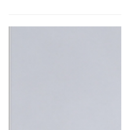
대표하는 의료기관으로서의 역할과 책임을 강화하고 있다.△ 단국대
평가 전국 3위 달성 단국대병원은 최근 건강보험심사평가원이 발표한
95.95점을 획득하며 최고 등급인 ‘1등급’을 받았다. 전국 47개 상급
체 평가 대상 기관 중에서도 종합 4위에 올랐다. 특히 전국적으로 점
만나 이야기할 기회’, ‘회진시간 관련 정보 제공’, ‘투약·검사·처치 
점수를 기록했다. 단국대병원은 스마트 전산 시스템을 적극 도입·활
료 정보를 실시간으로 명확하게 제공함으로써, 회진 불확실성 및 의
답함을 크게 해소했다.△ 환자의 질환에 대한 위로와 공감을 위해 
함께 ▲환자 참여형 야외정원 동행 캠페인 ▲교직원 중심 ‘단아한 봉
어를 지속해 왔으며 ▲환자경험 상시 조사 시스템 ▲퇴원환자 해피콜
에서 환자의 목소리를 세심하게 반영하고 있다.■ “충남지역 정신
정 최상의 환자 중심 서비스 입증과 더불어, 지역사회의 응급의료 체
복지부는 지난 4일 단국대병원을 충남지역 최초 ‘권역정신응급의료
자해나 자살 시도 등으로 생명이 위험하거나 신체적 응급처치가 필요
합진료를 제공하는 기관이다. 그동안 충남 지역에는 권역정신응급
과적 평가를 받기 위해 여러 기관을 전전하거나 치료가 지연되는 불