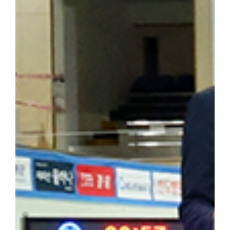
답사의 현재적 의미와 민족사학 단국대학의 홍보 방안」을 주제로 조
군(전자전기공학부 2학년)이 속한 팀은 「독립운동가가 세운 대학,
발표해 최우수상을 수상했다. ▲ 박성순 교수는 「단국대학의 창학정
행했다. ▲ 해외학술탐방단은 마지막 일정으로 하얼빈 소피아성당을
을 되새겼다. 최정우 군은 "범정 선생의 독립운동 현장을 직접 
숨 쉬고 있다는 것을 느꼈다"라며 "독립운동가가 세운 민족사학이라
자 더 널리 알려야 할 소중한 자산이라고 생각한다"라고 밝혔다. 
행적은 우리 대학 창학 정신의 뿌리이자 민족적 자부심"이라며 "
과 조국 광복을 위해 헌신한 설립자의 정신을 역사 현장에서 직접 체
기는 뜻깊은 시간이었다"고 밝혔다. 한편, 학생처는 개교 80주년을
을 더욱 깊이 되새길 수 있는 의미 있는 해외학술탐방을 기획하고 