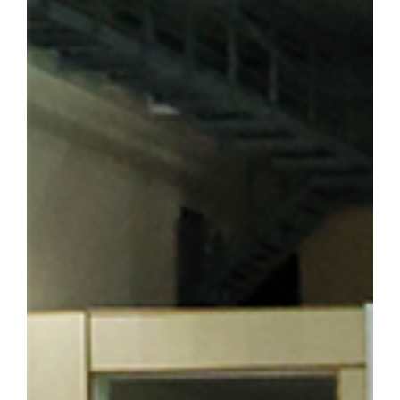
숭고한 희생정신을 기리며 독립운동의 의미를 되새겼다. ▲ 뤼순
을 방문한 해외학술탐방단 ▲ 용정에 위치한 명동학교를 방문한 
범정 선생 일가가 정착했던 요녕성 안동시 오룡배 소학교와 오룡배역
이어가던 시기 가족과 함께 머물렀던 삶의 터전으로, 훗날 우리 대학
기도 하다. 박성순 교수(사학과·석주선기념박물관장)는 오룡배 
창학정신을 설명하며 설립자의 삶과 발자취를 소개했다. 참가자들은
의 독립 정신을 대학의 창학 이념으로 계승해 온 그의 삶과 헌신을
를 양성한 신흥무관학교 터를 방문한 해외학술탐방단 ▲ 반석현 연
찾은 해외학술탐방단 범정 선생은 조국의 광복을 가슴에 안고 만주
안내하는 역할도 맡았다. 신흥무관학교로 향하는 청년들은 서울‧평양‧
있던 동순창사는 신흥무관학교로 향하는 청년들을 범정 선생이 일제
탐방단은 만주 서간도에 설립된 최초의 독립군 양성기관인 신흥무관
는 범정 선생이 독립운동 자금을 마련하기 위해 운영했던 정미소 터
금을 큰 독에 숨겨 두었다가 소만(蘇滿) 국경에서 무기를 구입하는
일본군 헌병 수비대에 의해 불타 현재는 공터만 남아 있다. 탐방 
정 선생의 독립운동」을 주제로 특강을 진행해 큰 호응을 얻었다. 