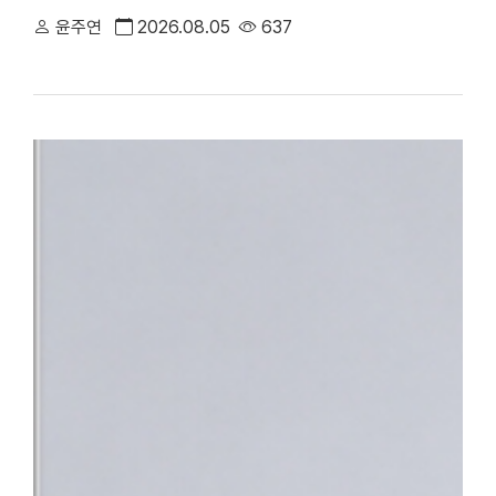
만족도에서 전국 3위에 오른 데 이어, 지역 내 중증 정신응급 환
윤주연
2026.08.05
637
대표하는 의료기관으로서의 역할과 책임을 강화하고 있다.△ 단국대
평가 전국 3위 달성 단국대병원은 최근 건강보험심사평가원이 발표한
95.95점을 획득하며 최고 등급인 ‘1등급’을 받았다. 전국 47개 상급
체 평가 대상 기관 중에서도 종합 4위에 올랐다. 특히 전국적으로 점
만나 이야기할 기회’, ‘회진시간 관련 정보 제공’, ‘투약·검사·처치 
점수를 기록했다. 단국대병원은 스마트 전산 시스템을 적극 도입·활
료 정보를 실시간으로 명확하게 제공함으로써, 회진 불확실성 및 의
답함을 크게 해소했다.△ 환자의 질환에 대한 위로와 공감을 위해 
함께 ▲환자 참여형 야외정원 동행 캠페인 ▲교직원 중심 ‘단아한 봉
어를 지속해 왔으며 ▲환자경험 상시 조사 시스템 ▲퇴원환자 해피콜
에서 환자의 목소리를 세심하게 반영하고 있다.■ “충남지역 정신
정 최상의 환자 중심 서비스 입증과 더불어, 지역사회의 응급의료 체
복지부는 지난 4일 단국대병원을 충남지역 최초 ‘권역정신응급의료
자해나 자살 시도 등으로 생명이 위험하거나 신체적 응급처치가 필요
합진료를 제공하는 기관이다. 그동안 충남 지역에는 권역정신응급