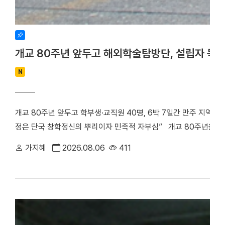
개교 80주년 앞두고 해외학술탐방단, 설립자 독
N
개교 80주년 앞두고 학부생·교직원 40명, 6박 7일간 만주 지역 
정은 단국 창학정신의 뿌리이자 민족적 자부심” 개교 80주년을 앞
립자 범정 장형 선생의 독립운동 발자취를 따라 만주 지역 항일투
가지혜
2026.08.06
411
최호진 단장(비서실장)을 중심으로 학부생 25명과 교직원 15명 등 총
박 7일간 중국 만주 일대를 답사하며 설립자의 독립 정신과 창학 
은 다롄, 안동(오룡배), 이도백하, 용정, 연길, 삼원포, 하얼빈 등 
으로 탐방단은 한·중 독립운동가들의 재판이 열린 뤼순관동법원전시관
많은 독립운동가들이 순국한 뤼순일아감옥박물관을 방문했다. 참가