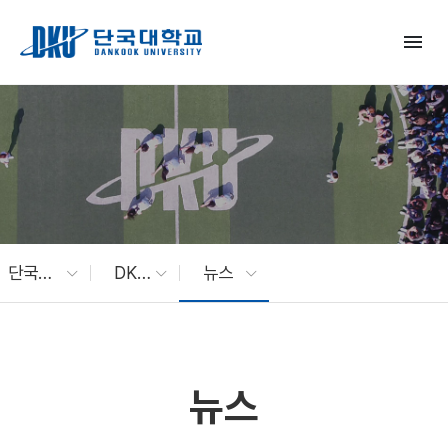
Skip to Main Content
menu
단국대 소식
DKU News
뉴스
뉴스