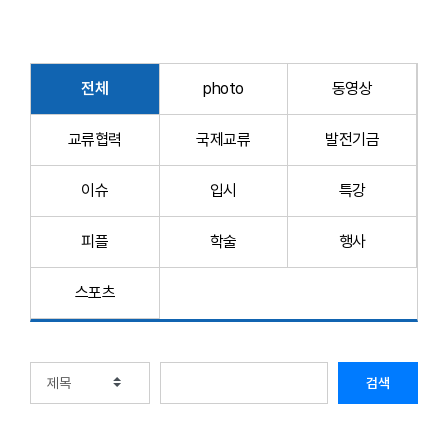
전체
photo
동영상
교류협력
국제교류
발전기금
이슈
입시
특강
피플
학술
행사
스포츠
검색