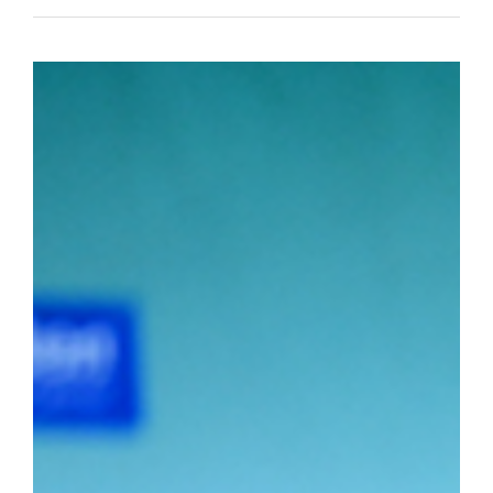
아대와 치열한 접전 끝에 4대3으로 결승에 진출했다. 승리의 기세를
로피를 들어 올렸다. ▲ 단체전 우승 기념사진 ▲ 주두식 감독이 
(왼쪽부터)김민건 선수, 정택한 선수 개인전에서도 우리 선수들의 
선수는 이번 대회 용장급에서 우승을 차지했다. 정 선수는 올해 용장
시즌 3관왕을 달성했다. 청장급 1위를 차지한 김민건(국제스포츠전공
소장급 우승에 이어 이번 대회 청장급까지 제패하며 시즌 2관왕에 
2학년) 선수는 올해 두 차례 결승에 진출하며 앞으로의 활약에 대한
포츠전공 2학년) 선수가 2위를, 소장급 서승호(국제스포츠전공 3학
의 탄탄한 전력을 입증했다.주두식 감독은 "우리 선수들의 땀방울이
로 남은 대회에서도 우리 대학 씨름부만의 끈끈한 조직력과 투지를 
가겠다"라고 우승 소감을 밝혔다.