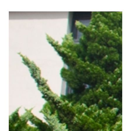
화학·분자생물학 분야 세계적 권위의 국제학술지 『Signal Transducti
치료)』(2025년 IF=81.2, JCR 상위 0.2%) 온라인판에 게재됐다. (
amplification confers acquired erlotinib resistance in non
계 암 사망 원인 1위를 차지하는 대표적인 난치성 질환이다. 이 가
는 가장 흔한 유형이다. 특히 동양인 비소세포폐암 환자의 40~50%
적항암제가 주요 치료제로 활용되고 있다. ▲EGFR 돌연변이 폐암 
제시 EGFR 표적항암제는 초기 치료 효과가 뛰어나지만, 치료가
암이 재발할 수 있다는 한계가 있다. 이에 따라 내성 발생 원인을 
구의 주요 과제로 꼽혀 왔다. 연구팀은 폐암 세포 모델을 대상으로
약물 내성을 획득한 일부 암세포에서 염색체 밖 DNA인 ecDNA가 
를 통해 RAF1 유전자가 비정상적으로 증폭되며, 이러한 변화가 E
사실을 규명했다. 이어 다양한 세포 및 동물모델을 활용한 실험을 통
차단하면 기존 EGFR 표적항암제에 대한 반응성이 회복되는 것을 
ecDNA와 RAF1을 새로운 치료 표적으로 제시하고, 기존 EGF
약물 내성과 재발을 극복할 수 있는 혁신 임상 패러다임 제시했다는 점
형성에 의한 비소세포폐암의 진화와 내성 획득 과정을 체계적으로 규명