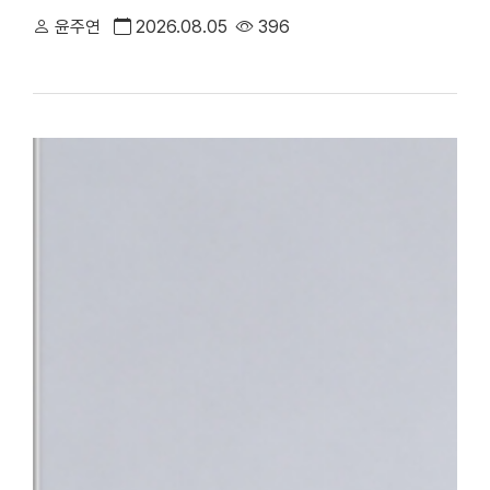
만족도에서 전국 3위에 오른 데 이어, 지역 내 중증 정신응급 환
윤주연
2026.08.05
396
대표하는 의료기관으로서의 역할과 책임을 강화하고 있다.△ 단국대
평가 전국 3위 달성 단국대병원은 최근 건강보험심사평가원이 발표한
95.95점을 획득하며 최고 등급인 ‘1등급’을 받았다. 전국 47개 상급
체 평가 대상 기관 중에서도 종합 4위에 올랐다. 특히 전국적으로 점
만나 이야기할 기회’, ‘회진시간 관련 정보 제공’, ‘투약·검사·처치 
점수를 기록했다. 단국대병원은 스마트 전산 시스템을 적극 도입·활
료 정보를 실시간으로 명확하게 제공함으로써, 회진 불확실성 및 의
답함을 크게 해소했다.△ 환자의 질환에 대한 위로와 공감을 위해 
함께 ▲환자 참여형 야외정원 동행 캠페인 ▲교직원 중심 ‘단아한 봉
어를 지속해 왔으며 ▲환자경험 상시 조사 시스템 ▲퇴원환자 해피콜
에서 환자의 목소리를 세심하게 반영하고 있다.■ “충남지역 정신
정 최상의 환자 중심 서비스 입증과 더불어, 지역사회의 응급의료 체
복지부는 지난 4일 단국대병원을 충남지역 최초 ‘권역정신응급의료
자해나 자살 시도 등으로 생명이 위험하거나 신체적 응급처치가 필요
합진료를 제공하는 기관이다. 그동안 충남 지역에는 권역정신응급