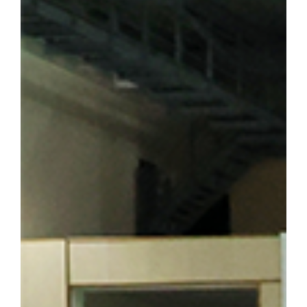
숭고한 희생정신을 기리며 독립운동의 의미를 되새겼다. ▲ 뤼순
을 방문한 해외학술탐방단 ▲ 용정에 위치한 명동학교를 방문한 
범정 선생 일가가 정착했던 요녕성 안동시 오룡배 소학교와 오룡배역
이어가던 시기 가족과 함께 머물렀던 삶의 터전으로, 훗날 우리 대학
기도 하다. 박성순 교수(사학과·석주선기념박물관장)는 오룡배 
창학정신을 설명하며 설립자의 삶과 발자취를 소개했다. 참가자들은
의 독립 정신을 대학의 창학 이념으로 계승해 온 그의 삶과 헌신을
를 양성한 신흥무관학교 터를 방문한 해외학술탐방단 ▲ 반석현 연
찾은 해외학술탐방단 범정 선생은 조국의 광복을 가슴에 안고 만주
안내하는 역할도 맡았다. 신흥무관학교로 향하는 청년들은 서울‧평양‧
있던 동순창사는 신흥무관학교로 향하는 청년들을 범정 선생이 일제
탐방단은 만주 서간도에 설립된 최초의 독립군 양성기관인 신흥무관
는 범정 선생이 독립운동 자금을 마련하기 위해 운영했던 정미소 터
금을 큰 독에 숨겨 두었다가 소만(蘇滿) 국경에서 무기를 구입하는
일본군 헌병 수비대에 의해 불타 현재는 공터만 남아 있다. 탐방 
정 선생의 독립운동」을 주제로 특강을 진행해 큰 호응을 얻었다. 