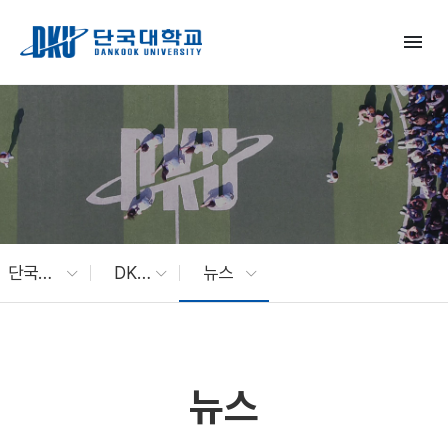
Skip to Main Content
menu
단국대 소식
DKU News
뉴스
뉴스