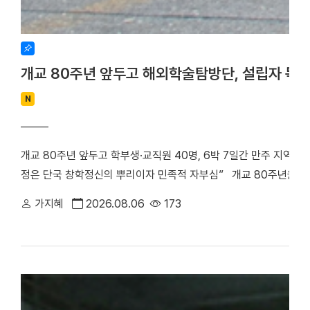
개교 80주년 앞두고 해외학술탐방단, 설립자 독
N
개교 80주년 앞두고 학부생·교직원 40명, 6박 7일간 만주 지역 
정은 단국 창학정신의 뿌리이자 민족적 자부심” 개교 80주년을 앞
립자 범정 장형 선생의 독립운동 발자취를 따라 만주 지역 항일투
가지혜
2026.08.06
173
최호진 단장(비서실장)을 중심으로 학부생 25명과 교직원 15명 등 총
박 7일간 중국 만주 일대를 답사하며 설립자의 독립 정신과 창학 
은 다롄, 안동(오룡배), 이도백하, 용정, 연길, 삼원포, 하얼빈 등 
으로 탐방단은 한·중 독립운동가들의 재판이 열린 뤼순관동법원전시관
많은 독립운동가들이 순국한 뤼순일아감옥박물관을 방문했다. 참가