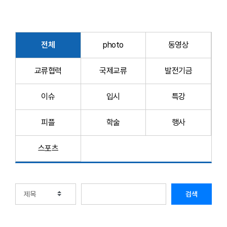
전체
photo
동영상
교류협력
국제교류
발전기금
이슈
입시
특강
피플
학술
행사
스포츠
검색