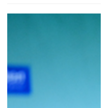
아대와 치열한 접전 끝에 4대3으로 결승에 진출했다. 승리의 기세를
로피를 들어 올렸다. ▲ 단체전 우승 기념사진 ▲ 주두식 감독이 
(왼쪽부터)김민건 선수, 정택한 선수 개인전에서도 우리 선수들의 
선수는 이번 대회 용장급에서 우승을 차지했다. 정 선수는 올해 용장
시즌 3관왕을 달성했다. 청장급 1위를 차지한 김민건(국제스포츠전공
소장급 우승에 이어 이번 대회 청장급까지 제패하며 시즌 2관왕에 
2학년) 선수는 올해 두 차례 결승에 진출하며 앞으로의 활약에 대한
포츠전공 2학년) 선수가 2위를, 소장급 서승호(국제스포츠전공 3학
의 탄탄한 전력을 입증했다.주두식 감독은 "우리 선수들의 땀방울이
로 남은 대회에서도 우리 대학 씨름부만의 끈끈한 조직력과 투지를 
가겠다"라고 우승 소감을 밝혔다.