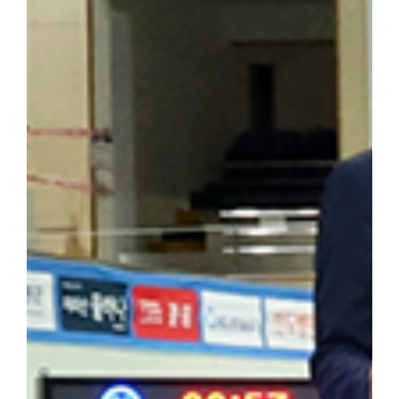
답사의 현재적 의미와 민족사학 단국대학의 홍보 방안」을 주제로 조
군(전자전기공학부 2학년)이 속한 팀은 「독립운동가가 세운 대학,
발표해 최우수상을 수상했다. ▲ 박성순 교수는 「단국대학의 창학정
행했다. ▲ 해외학술탐방단은 마지막 일정으로 하얼빈 소피아성당을
을 되새겼다. 최정우 군은 "범정 선생의 독립운동 현장을 직접 
숨 쉬고 있다는 것을 느꼈다"라며 "독립운동가가 세운 민족사학이라
자 더 널리 알려야 할 소중한 자산이라고 생각한다"라고 밝혔다. 
행적은 우리 대학 창학 정신의 뿌리이자 민족적 자부심"이라며 "
과 조국 광복을 위해 헌신한 설립자의 정신을 역사 현장에서 직접 체
기는 뜻깊은 시간이었다"고 밝혔다. 한편, 학생처는 개교 80주년을
을 더욱 깊이 되새길 수 있는 의미 있는 해외학술탐방을 기획하고 