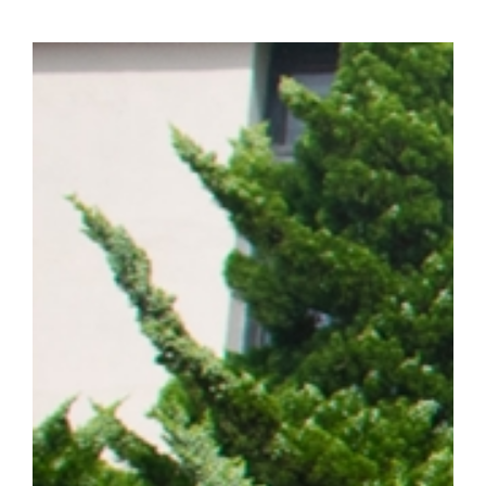
화학·분자생물학 분야 세계적 권위의 국제학술지 『Signal Transducti
치료)』(2025년 IF=81.2, JCR 상위 0.2%) 온라인판에 게재됐다. (
amplification confers acquired erlotinib resistance in non
계 암 사망 원인 1위를 차지하는 대표적인 난치성 질환이다. 이 가
는 가장 흔한 유형이다. 특히 동양인 비소세포폐암 환자의 40~50%
적항암제가 주요 치료제로 활용되고 있다. ▲EGFR 돌연변이 폐암 
제시 EGFR 표적항암제는 초기 치료 효과가 뛰어나지만, 치료가
암이 재발할 수 있다는 한계가 있다. 이에 따라 내성 발생 원인을 
구의 주요 과제로 꼽혀 왔다. 연구팀은 폐암 세포 모델을 대상으로
약물 내성을 획득한 일부 암세포에서 염색체 밖 DNA인 ecDNA가 
를 통해 RAF1 유전자가 비정상적으로 증폭되며, 이러한 변화가 E
사실을 규명했다. 이어 다양한 세포 및 동물모델을 활용한 실험을 통
차단하면 기존 EGFR 표적항암제에 대한 반응성이 회복되는 것을 
ecDNA와 RAF1을 새로운 치료 표적으로 제시하고, 기존 EGF
약물 내성과 재발을 극복할 수 있는 혁신 임상 패러다임 제시했다는 점
형성에 의한 비소세포폐암의 진화와 내성 획득 과정을 체계적으로 규명