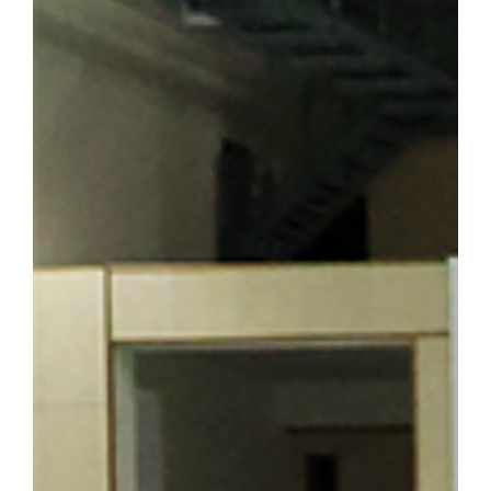
기도 하다. 박성순 교수(사학과·석주선기념박물관장)는 오룡배 
창학정신을 설명하며 설립자의 삶과 발자취를 소개했다. 참가자들은
의 독립 정신을 대학의 창학 이념으로 계승해 온 그의 삶과 헌신을
를 양성한 신흥무관학교 터를 방문한 해외학술탐방단 ▲ 반석현 연
찾은 해외학술탐방단 범정 선생은 조국의 광복을 가슴에 안고 만주
안내하는 역할도 맡았다. 신흥무관학교로 향하는 청년들은 서울‧평양‧
있던 동순창사는 신흥무관학교로 향하는 청년들을 범정 선생이 일제
탐방단은 만주 서간도에 설립된 최초의 독립군 양성기관인 신흥무관
는 범정 선생이 독립운동 자금을 마련하기 위해 운영했던 정미소 터
금을 큰 독에 숨겨 두었다가 소만(蘇滿) 국경에서 무기를 구입하는
일본군 헌병 수비대에 의해 불타 현재는 공터만 남아 있다. 탐방 
정 선생의 독립운동」을 주제로 특강을 진행해 큰 호응을 얻었다. 
답사의 현재적 의미와 민족사학 단국대학의 홍보 방안」을 주제로 조
군(전자전기공학부 2학년)이 속한 팀은 「독립운동가가 세운 대학,
발표해 최우수상을 수상했다. ▲ 박성순 교수는 「단국대학의 창학정
행했다. ▲ 해외학술탐방단은 마지막 일정으로 하얼빈 소피아성당을