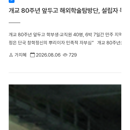
개교 80주년 앞두고 해외학술탐방단, 설립자 독
개교 80주년 앞두고 학부생·교직원 40명, 6박 7일간 만주 지역 
정은 단국 창학정신의 뿌리이자 민족적 자부심” 개교 80주년을 앞
립자 범정 장형 선생의 독립운동 발자취를 따라 만주 지역 항일투
가지혜
2026.08.06
729
최호진 단장(비서실장)을 중심으로 학부생 25명과 교직원 15명 등 총
박 7일간 중국 만주 일대를 답사하며 설립자의 독립 정신과 창학 
은 다롄, 안동(오룡배), 이도백하, 용정, 연길, 삼원포, 하얼빈 등 
으로 탐방단은 한·중 독립운동가들의 재판이 열린 뤼순관동법원전시관
많은 독립운동가들이 순국한 뤼순일아감옥박물관을 방문했다. 참가
숭고한 희생정신을 기리며 독립운동의 의미를 되새겼다. ▲ 뤼순
을 방문한 해외학술탐방단 ▲ 용정에 위치한 명동학교를 방문한 
범정 선생 일가가 정착했던 요녕성 안동시 오룡배 소학교와 오룡배역
이어가던 시기 가족과 함께 머물렀던 삶의 터전으로, 훗날 우리 대학