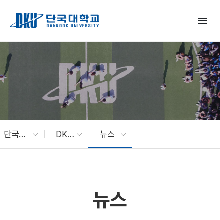
Skip to Main Content
menu
단국대 소식
DKU News
뉴스
뉴스