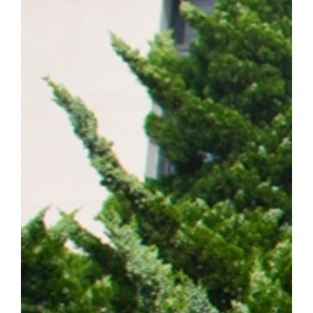
계 암 사망 원인 1위를 차지하는 대표적인 난치성 질환이다. 이 가
는 가장 흔한 유형이다. 특히 동양인 비소세포폐암 환자의 40~50%
적항암제가 주요 치료제로 활용되고 있다. ▲EGFR 돌연변이 폐암 
제시 EGFR 표적항암제는 초기 치료 효과가 뛰어나지만, 치료가
암이 재발할 수 있다는 한계가 있다. 이에 따라 내성 발생 원인을 
구의 주요 과제로 꼽혀 왔다. 연구팀은 폐암 세포 모델을 대상으로
약물 내성을 획득한 일부 암세포에서 염색체 밖 DNA인 ecDNA가 
를 통해 RAF1 유전자가 비정상적으로 증폭되며, 이러한 변화가 E
사실을 규명했다. 이어 다양한 세포 및 동물모델을 활용한 실험을 통
차단하면 기존 EGFR 표적항암제에 대한 반응성이 회복되는 것을 
ecDNA와 RAF1을 새로운 치료 표적으로 제시하고, 기존 EGF
약물 내성과 재발을 극복할 수 있는 혁신 임상 패러다임 제시했다는 점
형성에 의한 비소세포폐암의 진화와 내성 획득 과정을 체계적으로 규명
발 예측 바이오마커 발굴 그리고 정밀 의료 기반의 차세대 혁신 항암
에 기여하겠다"고 밝혔다. 한편, 이번 연구는 조정희 교수 주도로
는 국제 컨소시엄인 '난치성 내성암 극복 차세대 신약개발 글로벌 사