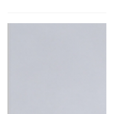
대표하는 의료기관으로서의 역할과 책임을 강화하고 있다.△ 단국대
평가 전국 3위 달성 단국대병원은 최근 건강보험심사평가원이 발표한
95.95점을 획득하며 최고 등급인 ‘1등급’을 받았다. 전국 47개 상급
체 평가 대상 기관 중에서도 종합 4위에 올랐다. 특히 전국적으로 점
만나 이야기할 기회’, ‘회진시간 관련 정보 제공’, ‘투약·검사·처치 
점수를 기록했다. 단국대병원은 스마트 전산 시스템을 적극 도입·활
료 정보를 실시간으로 명확하게 제공함으로써, 회진 불확실성 및 의
답함을 크게 해소했다.△ 환자의 질환에 대한 위로와 공감을 위해 
함께 ▲환자 참여형 야외정원 동행 캠페인 ▲교직원 중심 ‘단아한 봉
어를 지속해 왔으며 ▲환자경험 상시 조사 시스템 ▲퇴원환자 해피콜
에서 환자의 목소리를 세심하게 반영하고 있다.■ “충남지역 정신
정 최상의 환자 중심 서비스 입증과 더불어, 지역사회의 응급의료 체
복지부는 지난 4일 단국대병원을 충남지역 최초 ‘권역정신응급의료
자해나 자살 시도 등으로 생명이 위험하거나 신체적 응급처치가 필요
합진료를 제공하는 기관이다. 그동안 충남 지역에는 권역정신응급
과적 평가를 받기 위해 여러 기관을 전전하거나 치료가 지연되는 불