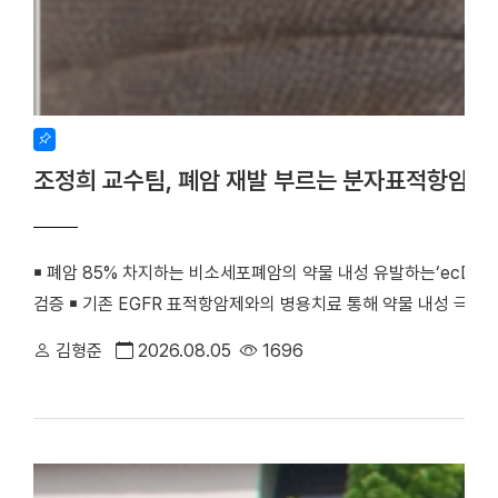
조정희 교수팀, 폐암 재발 부르는 분자표적항암제
￭ 폐암 85% 차지하는 비소세포폐암의 약물 내성 유발하는‘ecDNA 
검증 ￭ 기존 EGFR 표적항암제와의 병용치료 통해 약물 내성 극복
우리 대학 조정희 교수(의생명과학부 의생명시스템학전공)와 김수진
김형준
2026.08.05
1696
께 비소세포폐암의 분자표적항암제 내성을 유발하는 새로운 분자기전
최초로 검증했다. 기존 난치성 폐암 치료의 한계를 극복할 수 있는
화학·분자생물학 분야 세계적 권위의 국제학술지 『Signal Transducti
치료)』(2025년 IF=81.2, JCR 상위 0.2%) 온라인판에 게재됐다. (
amplification confers acquired erlotinib resistance in non