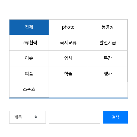
전체
photo
동영상
교류협력
국제교류
발전기금
이슈
입시
특강
피플
학술
행사
스포츠
검색